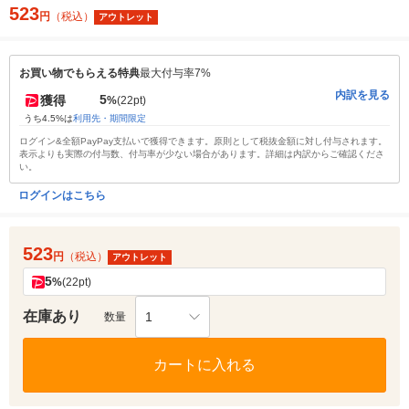
523
円
（税込）
アウトレット
お買い物でもらえる特典
最大付与率7%
内訳を見る
5
獲得
%
(22pt)
うち4.5%は
利用先・期間限定
ログイン&全額PayPay支払いで獲得できます。原則として税抜金額に対し付与されます。
表示よりも実際の付与数、付与率が少ない場合があります。詳細は内訳からご確認くださ
い。
ログインはこちら
523
円
（税込）
アウトレット
5
%
(22pt)
在庫あり
1
数量
カートに入れる