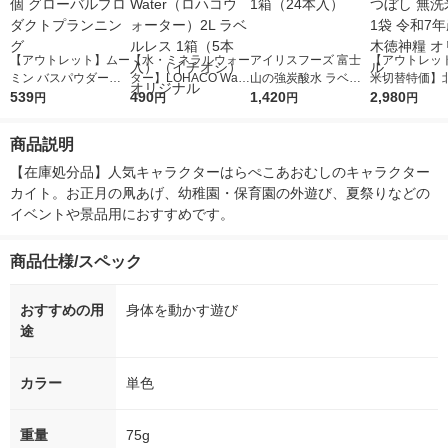
【アウトレット】ムー
【水・ミネラルウォー
アイリスフーズ 富士
【アウトレッ
ミン バスパウダーセ
ター】LOHACO Wate
山の強炭酸水 ラベル
米切替特価】
ット 1個 グローバル
539
r（ロハコウォータ
490
レス 500ml 1箱（24
1,420
ななつぼし 無洗
2,980
円
円
円
円
プロダクトプランニン
ー）2L ラベルレス 1
本入）
g 1袋 令和7年
グ
箱（5本入）（イチオ
徳神糧 オリジ
商品説明
シ） オリジナル
【在庫処分品】人気キャラクターはらぺこあおむしのキャラクター
カイト。お正月の凧あげ、幼稚園・保育園の外遊び、夏祭りなどの
イベントや景品用におすすめです。
商品仕様/スペック
おすすめの用
身体を動かす遊び
途
カラー
単色
重量
75g