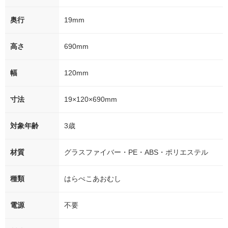
奥行
19mm
高さ
690mm
幅
120mm
寸法
19×120×690mm
対象年齢
3歳
材質
グラスファイバー・PE・ABS・ポリエステル
種類
はらぺこあおむし
電源
不要