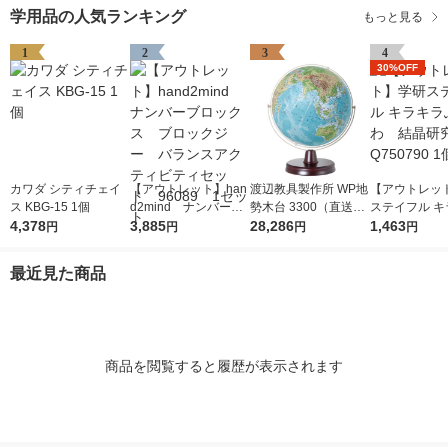
学用品の人気ランキング
もっと見る
1
2
3
4
30%OFF
カワダ シティチェイ
【アウトレット】han
渡辺教具製作所 WP地
【アウトレッ
ス KBG-15 1個
d2mind ナンバーブ
勢木台 3300（直送
ステイフル キ
4,378
ロックス ブロックジ
3,885
品）
28,286
ふわふわ 結
1,463
円
円
円
円
ー バランスアクティ
Q750790 1個
ビティセット 96089
最近見た商品
1セット
商品を閲覧すると履歴が表示されます