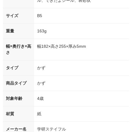
ル、できたよシール、表彰状
サイズ
B5
重量
163g
幅×奥行き×高
幅182×高さ255×厚み5mm
さ
タイプ
かず
商品タイプ
かず
対象年齢
4歳
材質
紙
メーカー名
学研ステイフル