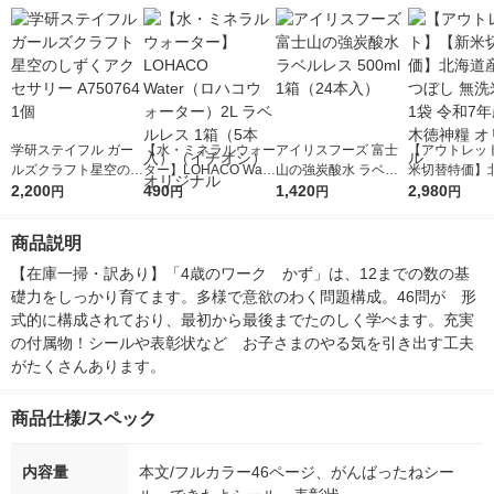
学研ステイフル ガー
【水・ミネラルウォー
アイリスフーズ 富士
【アウトレッ
ルズクラフト星空のし
ター】LOHACO Wate
山の強炭酸水 ラベル
米切替特価】
ずくアクセサリー A75
2,200
r（ロハコウォータ
490
レス 500ml 1箱（24
1,420
ななつぼし 無洗
2,980
円
円
円
円
0764 1個
ー）2L ラベルレス 1
本入）
g 1袋 令和7年
箱（5本入）（イチオ
徳神糧 オリジ
商品説明
シ） オリジナル
【在庫一掃・訳あり】「4歳のワーク　かず」は、12までの数の基
礎力をしっかり育てます。多様で意欲のわく問題構成。46問が　形
式的に構成されており、最初から最後までたのしく学べます。充実
の付属物！シールや表彰状など　お子さまのやる気を引き出す工夫
がたくさんあります。
商品仕様/スペック
内容量
本文/フルカラー46ページ、がんばったねシー