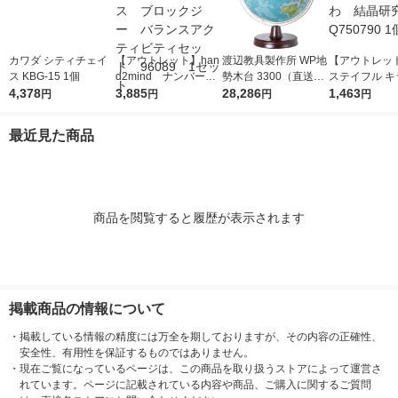
カワダ シティチェイ
【アウトレット】han
渡辺教具製作所 WP地
【アウトレッ
ス KBG-15 1個
d2mind ナンバーブ
勢木台 3300（直送
ステイフル キ
4,378
ロックス ブロックジ
3,885
品）
28,286
ふわふわ 結
1,463
円
円
円
円
ー バランスアクティ
Q750790 1個
ビティセット 96089
最近見た商品
1セット
商品を閲覧すると履歴が表示されます
掲載商品の情報について
・
掲載している情報の精度には万全を期しておりますが、その内容の正確性、
安全性、有用性を保証するものではありません。
・
現在ご覧になっているページは、この商品を取り扱うストアによって運営さ
れています。ページに記載されている内容や商品、ご購入に関するご質問