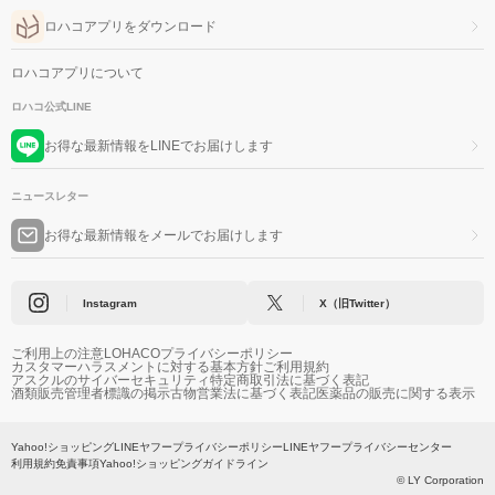
ロハコアプリをダウンロード
ロハコアプリについて
ロハコ公式LINE
お得な最新情報をLINEでお届けします
ニュースレター
お得な最新情報をメールでお届けします
Instagram
X（旧Twitter）
ご利用上の注意
LOHACOプライバシーポリシー
カスタマーハラスメントに対する基本方針
ご利用規約
アスクルのサイバーセキュリティ
特定商取引法に基づく表記
酒類販売管理者標識の掲示
古物営業法に基づく表記
医薬品の販売に関する表示
Yahoo!ショッピング
LINEヤフープライバシーポリシー
LINEヤフープライバシーセンター
利用規約
免責事項
Yahoo!ショッピングガイドライン
© LY Corporation