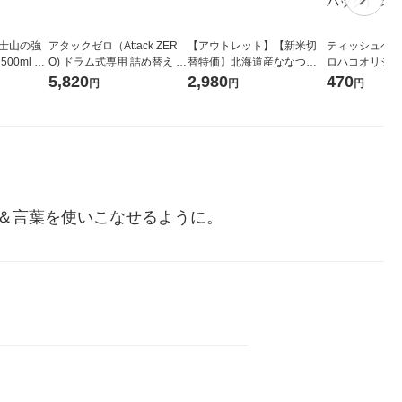
富士山の強
アタックゼロ（Attack ZER
【アウトレット】【新米切
ティッシュペーパ
00ml 1
O) ドラム式専用 詰め替え メ
替特価】北海道産ななつぼ
ロハコオリジナ
ガジャンボ 2300g 1セット
し 無洗米 5kg 1袋 令和7年産
ックティッシュ
5,820
2,980
470
円
円
円
（2個入) 洗濯洗剤 花王
米 木徳神糧 オリジナル
リジナル 1セ
5個入×2パック
ル
＆言葉を使いこなせるように。