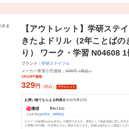
【アウトレット】学研ステイ
きたよドリル（2年ことばの
り） ワーク・学習 N04608 
学研ステイフル
ブランド：
メーカー希望小売価格：
506円（税込）
34%OFF価格
329
円
（税込）
アウトレット
お買い物でもらえる特典
最大付与率11%
5
獲得
%
(14pt)
うち4.5%は
利用先・期間限定
ログイン&全額PayPay支払いで獲得できます。原則として税抜金額に対し付与
も実際の付与数、付与率が少ない場合があります。詳細は内訳からご確認くださ