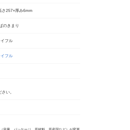
高さ257×厚み6mm
ばのきまり
テイフル
テイフル
ださい。
様（容量、パッケージ、原材料、原産国など）が変更