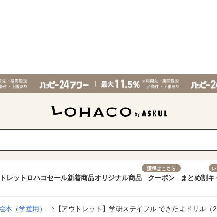
獲得はこちら
レ
トレット
ロハコセール
新着商品
オリジナル商品
クーポン
まとめ割
キ
絵本（学童用）
【アウトレット】学研ステイフル できたよドリル（2年こ