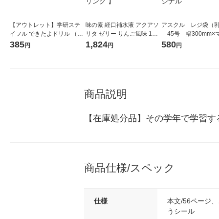
【アウトレット】学研ステ
味の素 経口補水液 アクアソ
アスクル レジ袋（
イフル できたよドリル （1
リタ ゼリー りんご風味 1セ
45号 幅300mm×マ
年かん字） N05523 1冊
ット（12個）【 熱中症対策
mm×縦530mm 1袋（
385
1,824
580
円
円
円
経口補水 栄養ゼリー スポー
枚入）（イチオシ） 
ツドリンク 】
ナル
商品説明
【在庫処分品】その学年で学習す
商品仕様/スペック
仕様
本文/56ページ
うシール