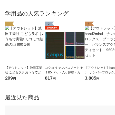
学用品の人気ランキング
1
2
3
29%OFF
【アウトレット】池田工業
コクヨ キャンパスノート セ
【アウトレット】hand
社 こどもラボ おうちで実験!
ミB5 ドット入り罫線・カラ
d ナンバーブロック
モコモコ結晶の山 890 1個
ー表紙 A罫7mm 30枚 5色セ
ロックジー バラン
299
817
3,885
円
円
円
ット ノ-3CDATNX5
ティビティセット 9
1セット
最近見た商品