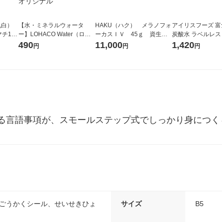
乳白）
【水・ミネラルウォータ
HAKU（ハク） メラノフォ
アイリスフーズ 
チ140
ー】LOHACO Water（ロハ
ーカスＩＶ 45ｇ 資生
炭酸水 ラベルレス 5
100
コウォーター）2L ラベルレ
堂 おまけ付き
箱（24本入）
490
11,000
1,420
円
円
円
オリジ
ス 1箱（5本入）（イチオ
シ） オリジナル
る言語事項が、スモールステップ式でしっかり身につく
、ごうかくシール、せいせきひょ
サイズ
B5