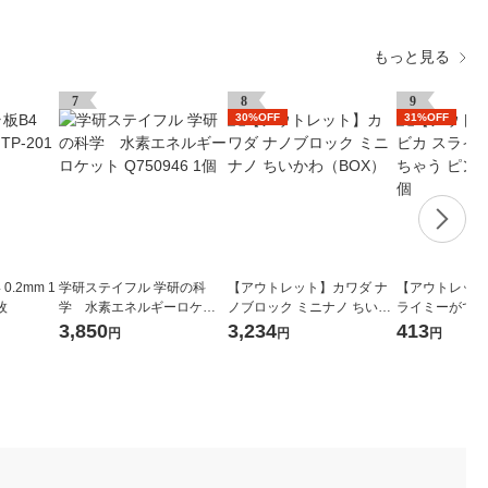
もっと見る
7
8
9
30%OFF
31%OFF
0.2mm 1
学研ステイフル 学研の科
【アウトレット】カワダ ナ
【アウトレット
枚
学 水素エネルギーロケッ
ノブロック ミニナノ ちいか
ライミーができ
ト Q750946 1個
わ（BOX）
ク 090681 1個
3,850
3,234
413
円
円
円