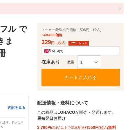
フル で
メーカー希望小売価格：
506円（税込）
34%OFF価格
きま
329
円
（税込）
アウトレット
5
1冊
%
(14pt)
在庫あり
1
数量
カートに入れる
配送情報・送料について
内訳を見る
この商品は
LOHACO
が販売・発送します。
最短翌日お届け
されます。表示より
い。
3,780
550
無料
円
(税込)以上で基本配送料
円
(税込)