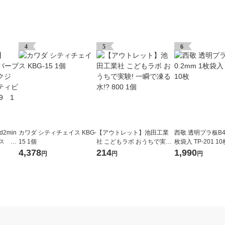
4
5
6
2min
カワダ シティチェイス KBG-
【アウトレット】池田工業
西敬 透明プラ板B4 
ス ブ
15 1個
社 こどもラボ おうちで実験!
枚袋入 TP-201 10
スアク
一瞬で凍る水!? 800 1個
4,378
214
1,990
円
円
円
6089