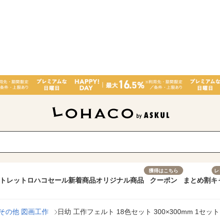
獲得はこちら
レ
トレット
ロハコセール
新着商品
オリジナル商品
クーポン
まとめ割
キ
その他 図画工作
日幼 工作フェルト 18色セット 300×300mm 1セット