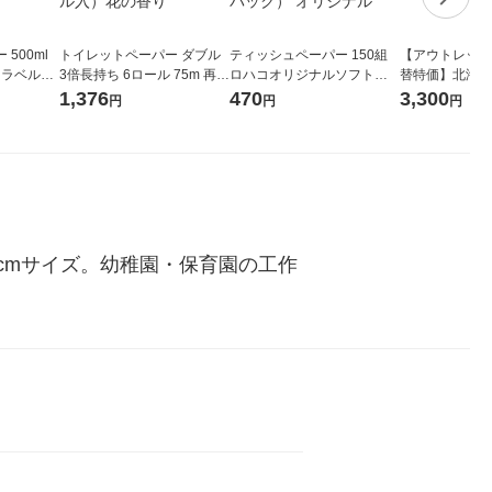
500ml
トイレットペーパー ダブル
ティッシュペーパー 150組
【アウトレット
 ラベルレ
3倍長持ち 6ロール 75m 再生
ロハコオリジナルソフトパ
替特価】北海道
本）天然水
紙配合 スコッティフラワー
ックティッシュ フィオナ オ
か 無洗米 5kg
1,376
470
3,300
円
円
円
パック 1セット（2パック12
リジナル 1セット（10個：
米 木徳神糧 オ
ロール入）花の香り
5個入×2パック） オリジナ
ル
0cmサイズ。幼稚園・保育園の工作