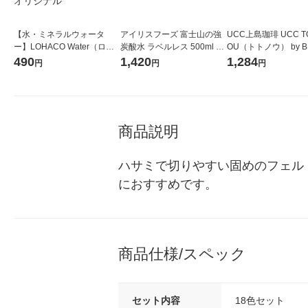
【水・ミネラルウォータ
アイリスフーズ 富士山の強
UCC上島珈琲 UCC T
ー】LOHACO Water（ロハ
炭酸水 ラベルレス 500ml 1
OU（トトノウ） by B
コウォーター）2L ラベルレ
箱（24本入）
無糖 500ml 1セット
490
1,420
1,284
円
円
円
ス 1箱（5本入）（イチオ
シ） オリジナル
商品説明
ハサミで切りやすい固めのフェルト
におすすめです。
商品仕様/スペック
セット内容
18色セット