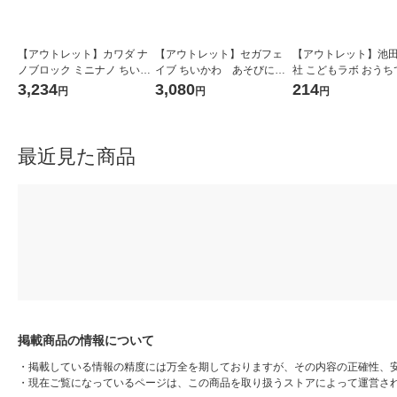
【アウトレット】カワダ ナ
【アウトレット】セガフェ
【アウトレット】池
ノブロック ミニナノ ちいか
イブ ちいかわ あそびにお
社 こどもラボ おうち
わ（BOX）
いでよ！おしゃべりする
件!? 指紋を採取! 810
3,234
3,080
214
円
円
円
よ！ハチワレのおうち 1個
最近見た商品
掲載商品の情報について
・
掲載している情報の精度には万全を期しておりますが、その内容の正確性、
・
現在ご覧になっているページは、この商品を取り扱うストアによって運営さ