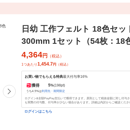
日幼 工作フェルト 18色セット
300mm 1セット（54枚：18
4,364
円
（税込）
1,454.7
1つあたり
円
（税込）
お買い物でもらえる特典
最大付与率16%
5
獲得
%
(198pt)
うち4.5%は
利用先・期間限定
ログイン&全額PayPay支払いで獲得できます。原則として税抜金額に対し付与
も実際の付与数、付与率が少ない場合があります。詳細は内訳からご確認くださ
ログインはこちら