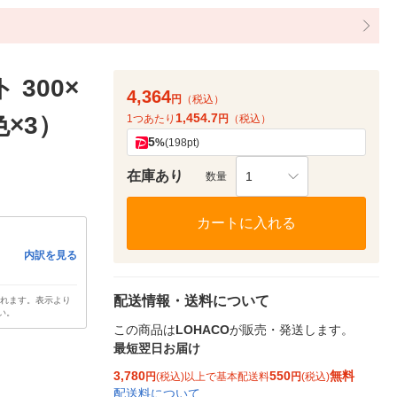
 300×
4,364
円
（税込）
1,454.7
色×3）
1つあたり
円
（税込）
5
%
(198pt)
在庫あり
1
数量
カートに入れる
内訳を見る
配送情報・送料について
されます。表示より
い。
この商品は
LOHACO
が販売・発送します。
最短翌日お届け
3,780
550
無料
円
(税込)以上で基本配送料
円
(税込)
配送料について