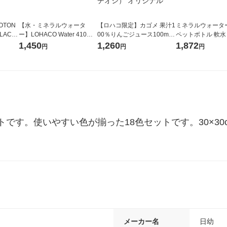
OTON
【水・ミネラルウォータ
【ロハコ限定】カゴメ 果汁1
ミネラルウォーター 
LACK
ー】LOHACO Water 410ml
00％りんごジュース100ml 1
ペットボトル 軟水
（6本）
1箱（20本入）ラベルレス
箱（18本入）オリジナル
ス 1セット（48
1,450
1,260
1,872
円
円
円
（イチオシ） オリジナル
【クイズ付き】【紙パッ
オリジナル
ク】（イチオシ） オリジナ
ル
です。使いやすい色が揃った18色セットです。30×3
メーカー名
日幼