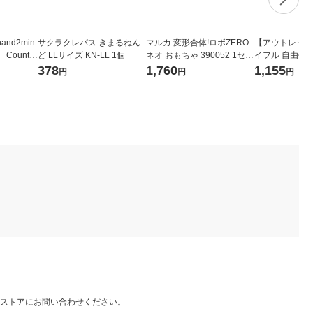
nd2min
サクラクレパス きまるねん
マルカ 変形合体!ロボZERO
【アウトレット
 Countin
ど LLサイズ KN-LL 1個
ネオ おもちゃ 390052 1セッ
イフル 自由研
95401 1
ト(4個)（直送品）
ット 二酸化炭素
378
1,760
1,155
円
円
円
1個
ストアにお問い合わせください。