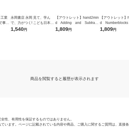
田工業
永岡書店 永岡 見て、学ん
【アウトレット】hand2min
【アウトレット】ha
で事
で、力がつく! こども日本地
d Adding and Subtracti
d Numberblocks
 1個
図 2026年版 44297 1冊（直
ng Puzzle Set 95402
g Puzzle Set 
1,540
1,809
1,809
円
円
円
送品）
1セット
セット
商品を閲覧すると履歴が表示されます
安全性、有用性を保証するものではありません。
れています。ページに記載されている内容や商品、ご購入に関するご質問は、直接各