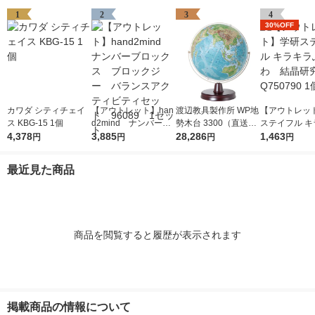
1
2
3
4
30%OFF
カワダ シティチェイ
【アウトレット】han
渡辺教具製作所 WP地
【アウトレッ
ス KBG-15 1個
d2mind ナンバーブ
勢木台 3300（直送
ステイフル キ
4,378
ロックス ブロックジ
3,885
品）
28,286
ふわふわ 結
1,463
円
円
円
円
ー バランスアクティ
Q750790 1個
ビティセット 96089
最近見た商品
1セット
商品を閲覧すると履歴が表示されます
掲載商品の情報について