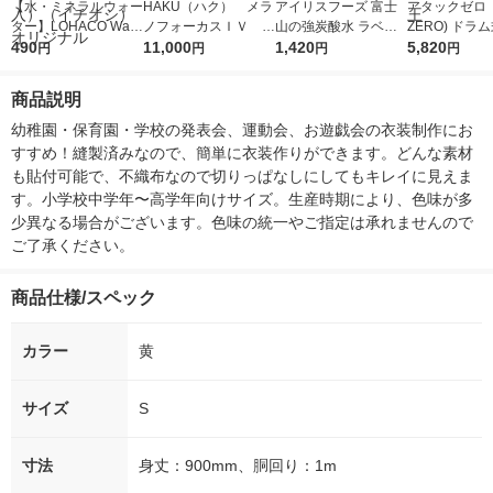
【水・ミネラルウォー
HAKU（ハク） メラ
アイリスフーズ 富士
アタックゼロ（A
ター】LOHACO Wate
ノフォーカスＩＶ 4
山の強炭酸水 ラベル
ZERO) ドラ
r（ロハコウォータ
490
5ｇ 資生堂 おまけ
11,000
レス 500ml 1箱（24
1,420
詰め替え メガ
5,820
円
円
円
円
ー）2L ラベルレス 1
付き
本入）
ボ 2300g 1
箱（5本入）（イチオ
個入) 洗濯洗剤
商品説明
シ） オリジナル
幼稚園・保育園・学校の発表会、運動会、お遊戯会の衣装制作にお
すすめ！縫製済みなので、簡単に衣装作りができます。どんな素材
も貼付可能で、不織布なので切りっぱなしにしてもキレイに見えま
す。小学校中学年〜高学年向けサイズ。生産時期により、色味が多
少異なる場合がございます。色味の統一やご指定は承れませんので
ご了承ください。
商品仕様/スペック
カラー
黄
サイズ
S
寸法
身丈：900mm、胴回り：1m