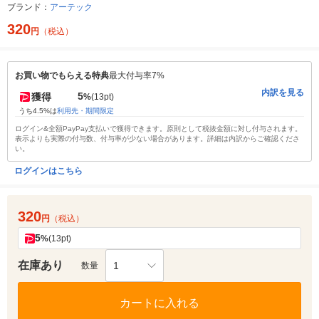
ブランド：
アーテック
320
円
（税込）
お買い物でもらえる特典
最大付与率7%
内訳を見る
5
獲得
%
(13pt)
うち4.5%は
利用先・期間限定
ログイン&全額PayPay支払いで獲得できます。原則として税抜金額に対し付与されます。
表示よりも実際の付与数、付与率が少ない場合があります。詳細は内訳からご確認くださ
い。
ログインはこちら
320
円
（税込）
5
%
(13pt)
在庫あり
1
数量
カートに入れる