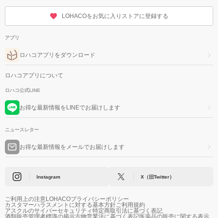
LOHACOをお気に入りストアに登録する
アプリ
ロハコアプリをダウンロード
ロハコアプリについて
ロハコ公式LINE
お得な最新情報をLINEでお届けします
ニュースレター
お得な最新情報をメールでお届けします
Instagram
X（旧Twitter）
ご利用上の注意
LOHACOプライバシーポリシー
カスタマーハラスメントに対する基本方針
ご利用規約
アスクルのサイバーセキュリティ
特定商取引法に基づく表記
酒類販売管理者標識の掲示
古物営業法に基づく表記
医薬品の販売に関する表示