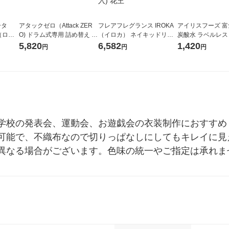
ータ
アタックゼロ（Attack ZER
フレアフレグランス IROKA
アイリスフーズ 
r（ロハ
O) ドラム式専用 詰め替え メ
（イロカ） ネイキッドリリ
炭酸水 ラベルレス 5
ベルレ
ガジャンボ 2300g 1セット
ーの香り 柔軟剤 詰め替え 超
箱（24本入）
5,820
6,582
1,420
円
円
円
チオ
（2個入) 洗濯洗剤 花王
特大 1200ml 1セット（5個
入) 花王
学校の発表会、運動会、お遊戯会の衣装制作におすすめ
可能で、不織布なので切りっぱなしにしてもキレイに見
異なる場合がございます。色味の統一やご指定は承れま