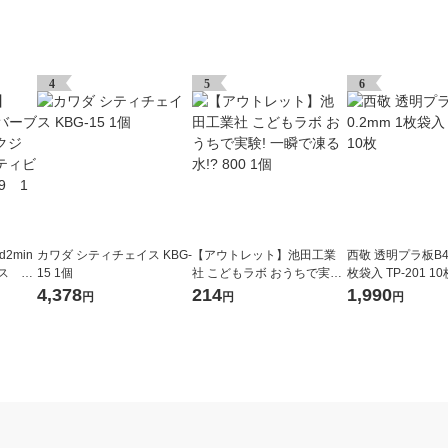
4
5
6
2min
カワダ シティチェイス KBG-
【アウトレット】池田工業
西敬 透明プラ板B4 
ス ブ
15 1個
社 こどもラボ おうちで実験!
枚袋入 TP-201 10
スアク
一瞬で凍る水!? 800 1個
4,378
214
1,990
円
円
円
6089