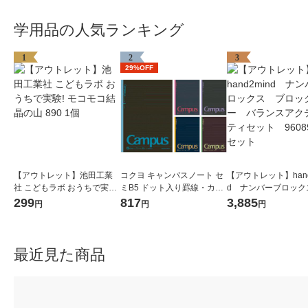
学用品の人気ランキング
1
2
3
29%OFF
【アウトレット】池田工業
コクヨ キャンパスノート セ
【アウトレット】hand
社 こどもラボ おうちで実験!
ミB5 ドット入り罫線・カラ
d ナンバーブロック
モコモコ結晶の山 890 1個
ー表紙 A罫7mm 30枚 5色セ
ロックジー バラン
299
817
3,885
円
円
円
ット ノ-3CDATNX5
ティビティセット 9
1セット
最近見た商品