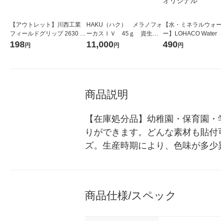
【アウトレット】川西工業
HAKU（ハク） メラノフォ
【水・ミネラルウォ
フィールドグリップ 2630 グ
ーカスＩＶ 45ｇ 資生
ー】LOHACO Wate
リーン S 1双 #2630S
堂 おまけ付き
コウォーター）2L ラ
198
11,000
490
円
円
円
ス 1箱（5本入）（イ
シ） オリジナル
商品説明
【在庫処分品】幼稚園・保育園・
りができます。どんな素材も貼付
ズ。生産時期により、色味が多少
商品仕様/スペック