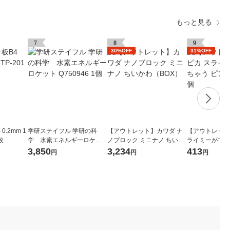
もっと見る
7
8
9
30%OFF
31%OFF
0.2mm 1
学研ステイフル 学研の科
【アウトレット】カワダ ナ
【アウトレット
枚
学 水素エネルギーロケッ
ノブロック ミニナノ ちいか
ライミーができ
ト Q750946 1個
わ（BOX）
ク 090681 1個
3,850
3,234
413
円
円
円