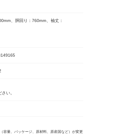
00mm、胴回り：760mm、袖丈：
8149165
2
ださい。
様（容量、パッケージ、原材料、原産国など）が変更