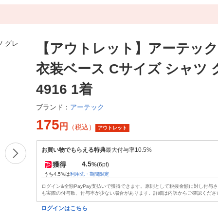
【アウトレット】アーテック
衣装ベース Cサイズ シャツ 
4916 1着
アーテック
ブランド：
175
円
（税込）
アウトレット
お買い物でもらえる特典
最大付与率10.5%
4.5
獲得
%
(6pt)
うち4.5%は
利用先・期間限定
ログイン&全額PayPay支払いで獲得できます。原則として税抜金額に対し付与
も実際の付与数、付与率が少ない場合があります。詳細は内訳からご確認くださ
ログインはこちら