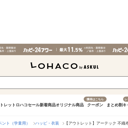
獲得はこちら
レ
トレット
ロハコセール
新着商品
オリジナル商品
クーポン
まとめ割
キ
ベント（学童用）
ハッピ・衣装
【アウトレット】アーテック 不織布 衣