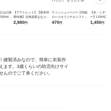
富士山の強
【アウトレット】【新米切
ティッシュペーパー 150組
【水・ミネラル
00ml 1
替特価】北海道産ななつぼ
ロハコオリジナルソフトパ
ー】LOHACO Wa
し 無洗米 5kg 1袋 令和7年産
ックティッシュ フィオナ オ
1箱（20本入
2,980
470
1,450
円
円
円
米 木徳神糧 オリジナル
リジナル 1セット（10個：
（イチオシ） 
5個入×2パック） オリジナ
ル
！縫製済みなので、簡単に衣装作
えます。3歳くらいの幼児向けサイ
せんのでご了承ください。