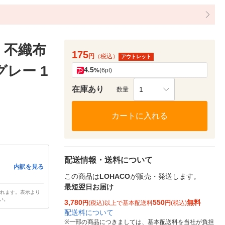
 不織布
175
円
（税込）
アウトレット
グレー 1
4.5
%
(6pt)
在庫あり
1
数量
カートに入れる
配送情報・送料について
内訳を見る
この商品は
LOHACO
が販売・発送します。
最短翌日お届け
されます。表示より
い。
3,780
550
無料
円
(税込)以上で基本配送料
円
(税込)
配送料について
※
一部の商品につきましては、基本配送料を当社が負担