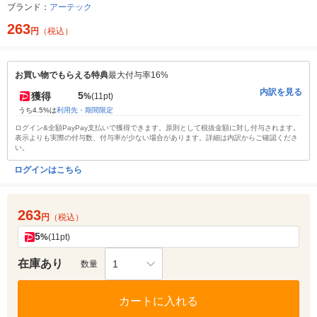
ブランド：
アーテック
263
円
（税込）
お買い物でもらえる特典
最大付与率16%
内訳を見る
5
獲得
%
(11pt)
うち4.5%は
利用先・期間限定
ログイン&全額PayPay支払いで獲得できます。原則として税抜金額に対し付与されます。
表示よりも実際の付与数、付与率が少ない場合があります。詳細は内訳からご確認くださ
い。
ログインはこちら
263
円
（税込）
5
%
(11pt)
在庫あり
1
数量
カートに入れる