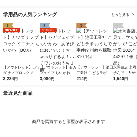
学用品の人気ランキング
もっと見る
1
2
3
4
30%OFF
30%OFF
【アウトレット】カワ
【アウトレット】セガ
【アウトレット】池田
永岡書店 永岡
ダ ナノブロック ミニ
フェイブ ちいかわ
工業社 こどもラボ お
学んで、力がつ
ナノ ちいかわ（BO
3,234
あそびにおいでよ！お
3,080
うちで事件!? 指紋を
214
ども日本地図 2
1,540
円
円
円
円
X）
しゃべりするよ！ハチ
採取! 810 1個
版 44297 1
ワレのおうち 1個
品）
最近見た商品
商品を閲覧すると履歴が表示されます