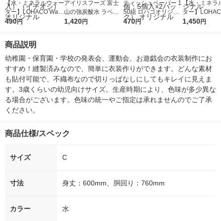
【水・ミネラルウォー
アイリスフーズ 富士
ティッシュペーパー 1
【水・ミネラ
ター】LOHACO Wate
山の強炭酸水 ラベル
50組 ロハコオリジナ
ター】LOHACO
r（ロハコウォータ
490
レス 500ml 1箱（24
1,420
ルソフトパックティッ
470
r 410ml 1箱
1,450
円
円
円
円
ー）2L ラベルレス 1
本入）
シュ フィオナ オリジ
入）ラベルレ
箱（5本入）（イチオ
ナル 1セット（10
オシ） オリジ
商品説明
シ） オリジナル
個：5個入×2パック）
オリジナル
幼稚園・保育園・学校の発表会、運動会、お遊戯会の衣装制作にお
すすめ！縫製済みなので、簡単に衣装作りができます。どんな素材
も貼付可能で、不織布なので切りっぱなしにしてもキレイに見えま
す。3歳くらいの幼児向けサイズ。生産時期により、色味が多少異な
る場合がございます。色味の統一やご指定は承れませんのでご了承
ください。
商品仕様/スペック
サイズ
C
寸法
身丈：600mm、胴回り：760mm
カラー
水