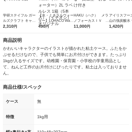
学研ステイフル ガー
【水・ミネラルウォー
HAKU（ハク） メラ
アイリスフーズ
ルズクラフト キャン
ター】LOHACO Wate
ノフォーカスＩＶ 4
山の強炭酸水 
ディねんど Q750832
2,310
r（ロハコウォータ
490
5ｇ 資生堂 おまけ
11,000
レス 500ml 1
1,420
円
円
円
円
1個
ー）2L ラベルレス 1
付き
本入）
箱（5本入）（イチオ
商品説明
シ） オリジナル
かわいいキャラクターのイラストが描かれた粘土ケース。ふたをか
ぶせるだけなので、子供でも簡単にお片付けができます。たっぷり
1kgが入るサイズです。幼稚園・保育園・小学校の学童用品とし
て、ねんど工作のお片付けにぴったりです。粘土は入っておりませ
ん。
商品仕様/スペック
ケース
無
特徴
1kg用