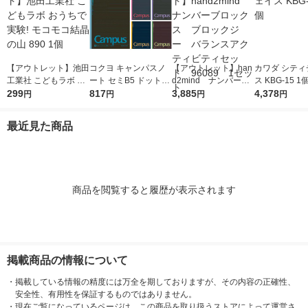
【アウトレット】池田
コクヨ キャンパスノ
【アウトレット】han
カワダ シティ
工業社 こどもラボ お
ート セミB5 ドット入
d2mind ナンバーブ
ス KBG-15 1
うちで実験! モコモコ
299
り罫線・カラー表紙 A
817
ロックス ブロックジ
3,885
4,378
円
円
円
円
結晶の山 890 1個
罫7mm 30枚 5色セッ
ー バランスアクティ
ト ノ-3CDATNX5
ビティセット 96089
最近見た商品
1セット
商品を閲覧すると履歴が表示されます
掲載商品の情報について
・
掲載している情報の精度には万全を期しておりますが、その内容の正確性、
安全性、有用性を保証するものではありません。
・
現在ご覧になっているページは、この商品を取り扱うストアによって運営さ