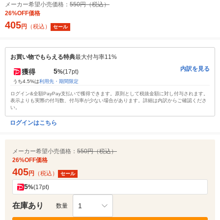
メーカー希望小売価格：
550円（税込）
26%OFF価格
405
円
（税込）
セール
お買い物でもらえる特典
最大付与率11%
内訳を見る
5
獲得
%
(17pt)
うち4.5%は
利用先・期間限定
ログイン&全額PayPay支払いで獲得できます。原則として税抜金額に対し付与されます。
表示よりも実際の付与数、付与率が少ない場合があります。詳細は内訳からご確認くださ
い。
ログインはこちら
メーカー希望小売価格：
550円（税込）
26%OFF価格
405
円
（税込）
セール
5
%
(17pt)
在庫あり
1
数量