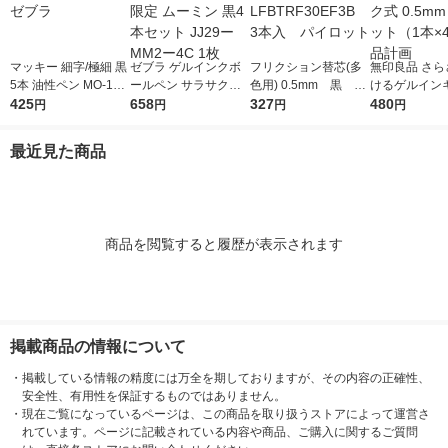
マッキー 細字/極細 黒
ゼブラ ゲルインクボ
フリクション替芯(多
無印良品 さら
5本 油性ペン MO-120
ールペン サラサクリ
色用) 0.5mm 黒 LF
けるゲルイン
-MC-BK ゼブラ
425
ップ 0.5mm 限定 ムー
658
BTRF30EF3B 3本
327
ペン ノック式 
480
円
円
円
円
ミン 黒4本セット JJ2
入 パイロット
黒 1セット（1
9ーMM2ー4C 1枚
良品計画
最近見た商品
商品を閲覧すると履歴が表示されます
掲載商品の情報について
・
掲載している情報の精度には万全を期しておりますが、その内容の正確性、
安全性、有用性を保証するものではありません。
・
現在ご覧になっているページは、この商品を取り扱うストアによって運営さ
れています。ページに記載されている内容や商品、ご購入に関するご質問