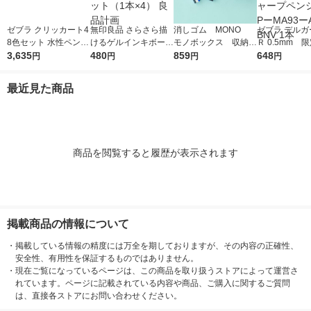
ゼブラ クリッカート4
無印良品 さらさら描
消しゴム MONO
ゼブラ デルガ
8色セット 水性ペン W
けるゲルインキボール
モノボックス 収納B
Ｒ 0.5mm 
YSS22-48C-N 1セッ
3,635
ペン ノック式 0.5mm
480
OX付 JHA-061 1個
859
でも一緒 バ
648
円
円
円
円
ト
黒 1セット（1本×4）
（小サイズ18個入）
ビー シャープ
良品計画
トンボ鉛筆
ル PーMA93
最近見た商品
ーBNV 1本
商品を閲覧すると履歴が表示されます
掲載商品の情報について
・
掲載している情報の精度には万全を期しておりますが、その内容の正確性、
安全性、有用性を保証するものではありません。
・
現在ご覧になっているページは、この商品を取り扱うストアによって運営さ
れています。ページに記載されている内容や商品、ご購入に関するご質問
は、直接各ストアにお問い合わせください。