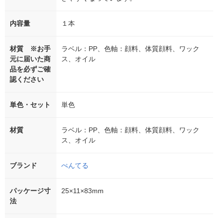
内容量
１本
材質 ※お手
ラベル：PP、色軸：顔料、体質顔料、ワック
元に届いた商
ス、オイル
品を必ずご確
認ください
単色・セット
単色
材質
ラベル：PP、色軸：顔料、体質顔料、ワック
ス、オイル
ブランド
ぺんてる
パッケージ寸
25×11×83mm
法