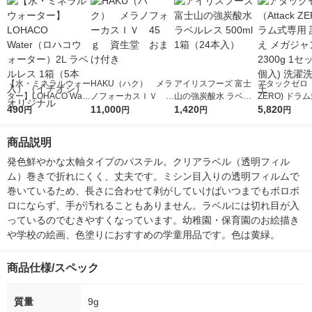
【水・ミネラルウォー
HAKU（ハク） メラ
アイリスフーズ 富士
アタックゼロ（A
ター】LOHACO Wate
ノフォーカスＩＶ 4
山の強炭酸水 ラベル
ZERO) ドラ
r（ロハコウォータ
490
5ｇ 資生堂 おまけ
11,000
レス 500ml 1箱（24
1,420
詰め替え メガ
5,820
円
円
円
円
ー）2L ラベルレス 1
付き
本入）
ボ 2300g 1
箱（5本入）（イチオ
個入) 洗濯洗剤
商品説明
シ） オリジナル
発色鮮やかな太軸タイプのパステル。クリアラベル（透明フィル
ム）巻きで折れにくく、丈夫です。ミシン目入りの透明フィルムで
巻いているため、長さに合わせて剥がしていけばいつまでもボロボ
ロにならず、手が汚れることもありません。ラベルには切れ目が入
っているのでむきやすくなっています。幼稚園・保育園のお絵描き
や学校の絵画、色塗りにおすすめの学童用品です。色は黄緑。
商品仕様/スペック
質量
9g