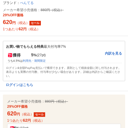
ブランド：
ぺんてる
メーカー希望小売価格：
880円（税込）
29%OFF価格
620
円
（税込）
セール
62
1つあたり
円
（税込）
お買い物でもらえる特典
最大付与率7%
内訳を見る
5
獲得
%
(27pt)
うち4.5%は
利用先・期間限定
ログイン&全額PayPay支払いで獲得できます。原則として税抜金額に対し付与されます。
表示よりも実際の付与数、付与率が少ない場合があります。詳細は内訳からご確認くださ
い。
ログインはこちら
メーカー希望小売価格：
880円（税込）
29%OFF価格
620
円
（税込）
セール
62
1つあたり
円
（税込）