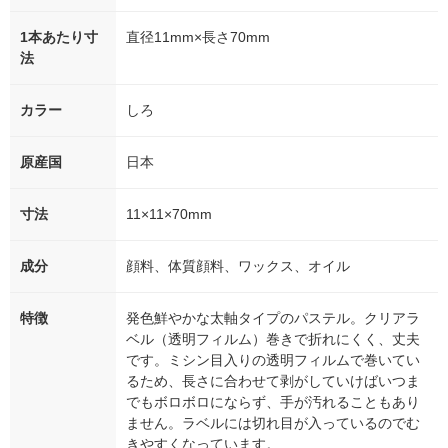
1本あたり寸
直径11mm×長さ70mm
法
カラー
しろ
原産国
日本
寸法
11×11×70mm
成分
顔料、体質顔料、ワックス、オイル
特徴
発色鮮やかな太軸タイプのパステル。クリアラ
ベル（透明フィルム）巻きで折れにくく、丈夫
です。ミシン目入りの透明フィルムで巻いてい
るため、長さに合わせて剥がしていけばいつま
でもボロボロにならず、手が汚れることもあり
ません。ラベルには切れ目が入っているのでむ
きやすくなっています。