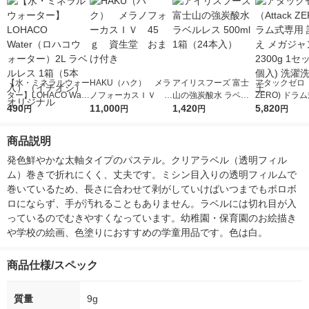
【水・ミネラルウォー
HAKU（ハク） メラ
アイリスフーズ 富士
アタックゼロ（A
ター】LOHACO Wate
ノフォーカスＩＶ 4
山の強炭酸水 ラベル
ZERO) ドラ
r（ロハコウォータ
490
5ｇ 資生堂 おまけ
11,000
レス 500ml 1箱（24
1,420
詰め替え メガ
5,820
円
円
円
円
ー）2L ラベルレス 1
付き
本入）
ボ 2300g 1
箱（5本入）（イチオ
個入) 洗濯洗剤
商品説明
シ） オリジナル
発色鮮やかな太軸タイプのパステル。クリアラベル（透明フィル
ム）巻きで折れにくく、丈夫です。ミシン目入りの透明フィルムで
巻いているため、長さに合わせて剥がしていけばいつまでもボロボ
ロにならず、手が汚れることもありません。ラベルには切れ目が入
っているのでむきやすくなっています。幼稚園・保育園のお絵描き
や学校の絵画、色塗りにおすすめの学童用品です。色は白。
商品仕様/スペック
質量
9g