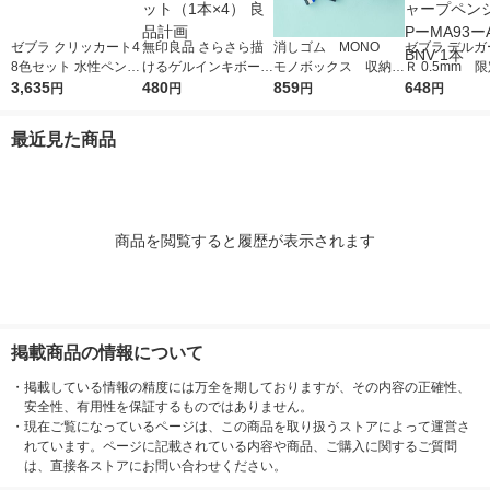
ゼブラ クリッカート4
無印良品 さらさら描
消しゴム MONO
ゼブラ デルガ
8色セット 水性ペン W
けるゲルインキボール
モノボックス 収納B
Ｒ 0.5mm 
YSS22-48C-N 1セッ
3,635
ペン ノック式 0.5mm
480
OX付 JHA-061 1個
859
でも一緒 バ
648
円
円
円
円
ト
黒 1セット（1本×4）
（小サイズ18個入）
ビー シャープ
良品計画
トンボ鉛筆
ル PーMA93
最近見た商品
ーBNV 1本
商品を閲覧すると履歴が表示されます
掲載商品の情報について
・
掲載している情報の精度には万全を期しておりますが、その内容の正確性、
安全性、有用性を保証するものではありません。
・
現在ご覧になっているページは、この商品を取り扱うストアによって運営さ
れています。ページに記載されている内容や商品、ご購入に関するご質問
は、直接各ストアにお問い合わせください。