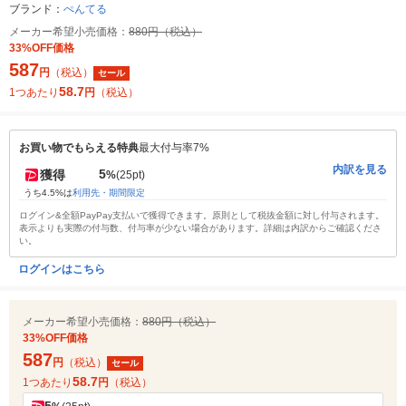
ブランド：
ぺんてる
メーカー希望小売価格：
880円（税込）
33%OFF価格
587
円
（税込）
セール
58.7
1つあたり
円
（税込）
お買い物でもらえる特典
最大付与率7%
内訳を見る
5
獲得
%
(25pt)
うち4.5%は
利用先・期間限定
ログイン&全額PayPay支払いで獲得できます。原則として税抜金額に対し付与されます。
表示よりも実際の付与数、付与率が少ない場合があります。詳細は内訳からご確認くださ
い。
ログインはこちら
メーカー希望小売価格：
880円（税込）
33%OFF価格
587
円
（税込）
セール
58.7
1つあたり
円
（税込）