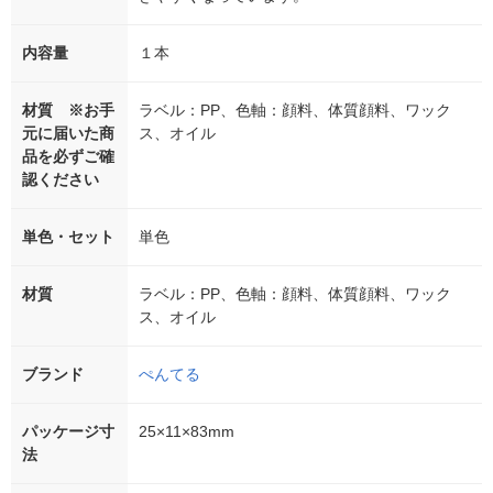
内容量
１本
材質 ※お手
ラベル：PP、色軸：顔料、体質顔料、ワック
元に届いた商
ス、オイル
品を必ずご確
認ください
単色・セット
単色
材質
ラベル：PP、色軸：顔料、体質顔料、ワック
ス、オイル
ブランド
ぺんてる
パッケージ寸
25×11×83mm
法