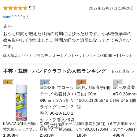
5.0
2022年12月17日 21時20分
sum********
さん
よい
おうち時間が増えたり雨の時期にはぴったりです。小学校低学年の
娘も集中してやれました。時間が経つと透明になってとてもきれい
です。
購入商品：ヤマト グラスデコ オーナメントセット メルヘン GDS6-M1 1セット
手芸・裁縫・ハンドクラフトの人気ランキング
もっと見る
1
2
3
4
KAWAGUCHI 衣類の
DIXIE フローラテープ
貝印 家庭糸(細口)白 6
三友産業 テグス 
紫外線カットスプレー
粘着付き 巾約6mm×2
0m 4901601285949
38mm×50m H
420ml 10-191 1個
1,980
7m巻 Nライトグリー
2,633
1個
185
1個
498
円
円
円
円