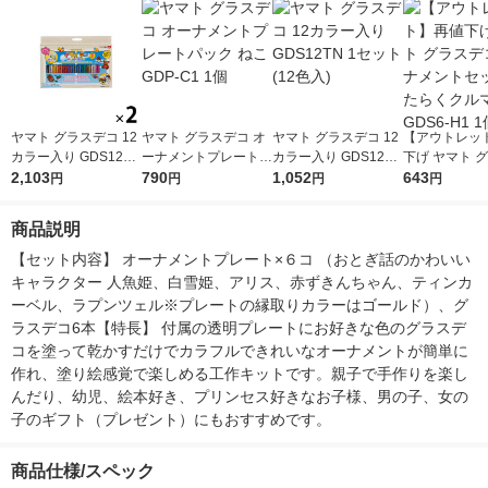
ヤマト グラスデコ 12
ヤマト グラスデコ オ
ヤマト グラスデコ 12
【アウトレッ
カラー入り GDS12TN
ーナメントプレートパ
カラー入り GDS12TN
下げ ヤマト 
2セット(12色入×2)
2,103
ック ねこ GDP-C1 1
790
1セット(12色入)
1,052
コ オーナメン
643
円
円
円
円
個
ト はたらくク
S6-H1 1個
商品説明
【セット内容】 オーナメントプレート×６コ （おとぎ話のかわいい
キャラクター 人魚姫、白雪姫、アリス、赤ずきんちゃん、ティンカ
ーベル、ラプンツェル※プレートの縁取りカラーはゴールド）、グ
ラスデコ6本【特長】 付属の透明プレートにお好きな色のグラスデ
コを塗って乾かすだけでカラフルできれいなオーナメントが簡単に
作れ、塗り絵感覚で楽しめる工作キットです。親子で手作りを楽し
んだり、幼児、絵本好き、プリンセス好きなお子様、男の子、女の
子のギフト（プレゼント）にもおすすめです。
商品仕様/スペック