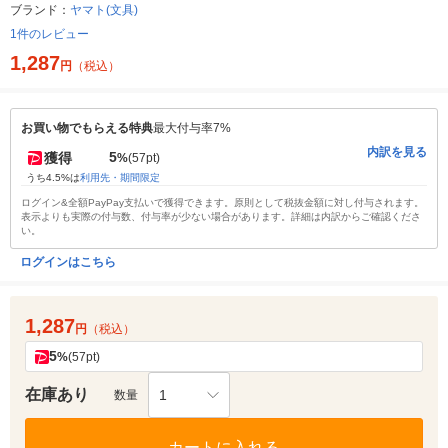
ブランド：
ヤマト(文具)
1件のレビュー
1,287
円
（税込）
お買い物でもらえる特典
最大付与率7%
内訳を見る
5
獲得
%
(57pt)
うち4.5%は
利用先・期間限定
ログイン&全額PayPay支払いで獲得できます。原則として税抜金額に対し付与されます。
表示よりも実際の付与数、付与率が少ない場合があります。詳細は内訳からご確認くださ
い。
ログインはこちら
1,287
円
（税込）
5
%
(57pt)
在庫あり
1
数量
カートに入れる