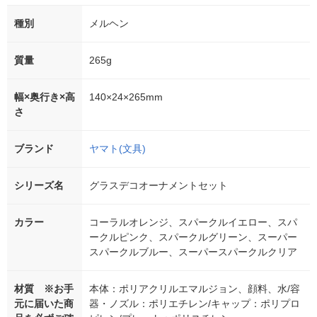
種別
メルヘン
質量
265g
幅×奥行き×高
140×24×265mm
さ
ブランド
ヤマト(文具)
シリーズ名
グラスデコオーナメントセット
カラー
コーラルオレンジ、スパークルイエロー、スパ
ークルピンク、スパークルグリーン、スーパー
スパークルブルー、スーパースパークルクリア
材質 ※お手
本体：ポリアクリルエマルジョン、顔料、水/容
元に届いた商
器・ノズル：ポリエチレン/キャップ：ポリプロ