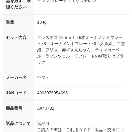
品を必ずご確
ピレン/プレート：ポリスチレン
認ください
重量
184g
セット内容
グラスデコ 10.5ｍｌ ×6本オーナメントプレー
ト×6コオーナメントプレート×6コ人魚姫、白雪
姫、アリス、赤ずきんちゃん、ティンカーベ
ル、ラプンツェル ※プレートの縁取りはブラ
ック
メーカー名
ヤマト
JANコード
4903076054693
商品番号
XK40792
返品について
返品可
ご購入の際は、ご利用ガイド「返品・交換につ