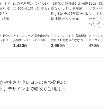
IROKA
アイリスフーズ 富士山の強
【アウトレット】【新米切
ティッシュペーパ
キッドリリ
炭酸水 ラベルレス 500ml 1
替特価】北海道産ななつぼ
ロハコオリジナ
詰め替え 超
箱（24本入）
し 無洗米 5kg 1袋 令和7年産
ックティッシュ
1,420
2,980
470
円
円
円
セット（5個
米 木徳神糧 オリジナル
リジナル 1セ
5個入×2パック
ル
書きやすさとクレヨンのもつ発色の
ト、デザインまで幅広くご利用い