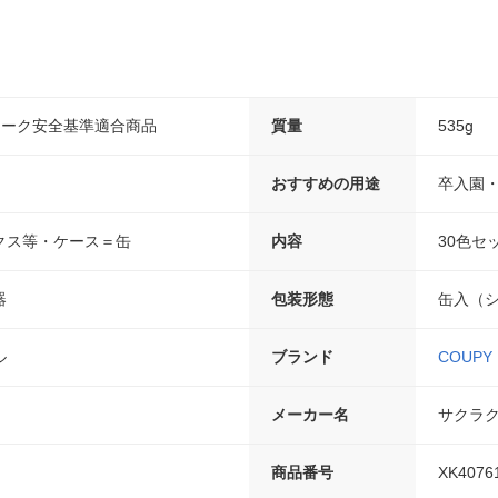
マーク安全基準適合商品
質量
535g
おすすめの用途
卒入園
クス等・ケース＝缶
内容
30色セ
器
包装形態
缶入（
ル
ブランド
COUPY
メーカー名
サクラ
商品番号
XK4076