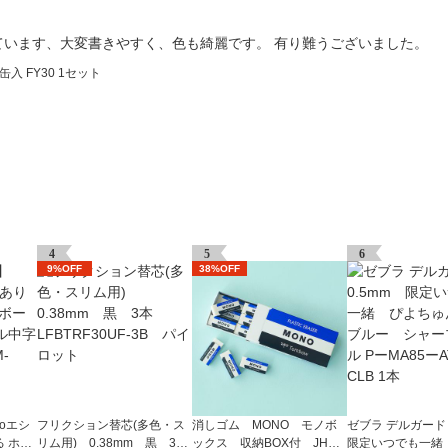
ています、大変書きやすく、色も綺麗です。 有り難うございました。
入 FY30 1セット
4
5
6
9%OFF
38%OFF
oエシ
フリクション替芯(多色・ス
消しゴム MONO モノボ
ゼブラ デルガード 
 ホワ
リム用) 0.38mm 黒 3
ックス 収納BOX付 JHA-0
限定いつでも一緒