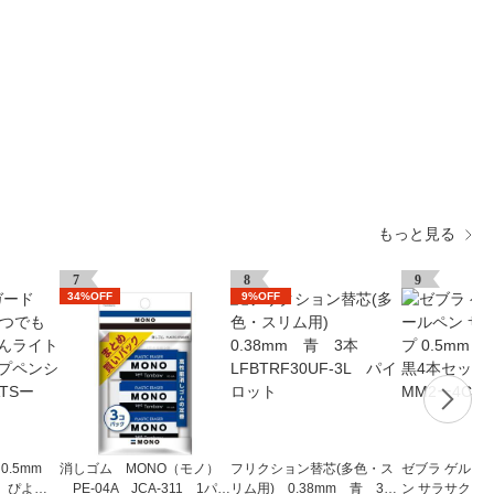
もっと見る
7
8
9
34%OFF
9%OFF
0.5mm
消しゴム MONO（モノ）
フリクション替芯(多色・ス
ゼブラ ゲルイ
 ぴよち
PE-04A JCA-311 1パ
リム用) 0.38mm 青 3
ン サラサクリップ