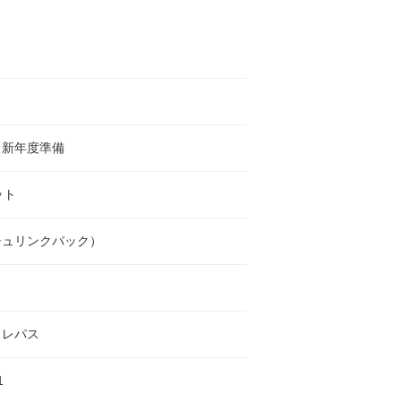
・新年度準備
ット
シュリンクパック）
クレパス
1