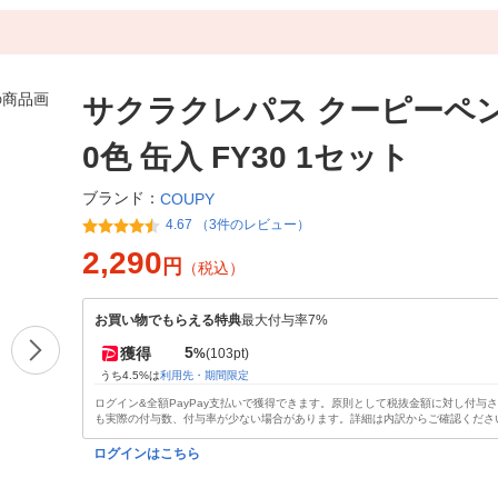
サクラクレパス クーピーペン
0色 缶入 FY30 1セット
ブランド：
COUPY
4.67 （3件のレビュー）
2,290
円
（税込）
お買い物でもらえる特典
最大付与率7%
5
獲得
%
(103pt)
うち4.5%は
利用先・期間限定
ログイン&全額PayPay支払いで獲得できます。原則として税抜金額に対し付与
も実際の付与数、付与率が少ない場合があります。詳細は内訳からご確認くださ
ログインはこちら