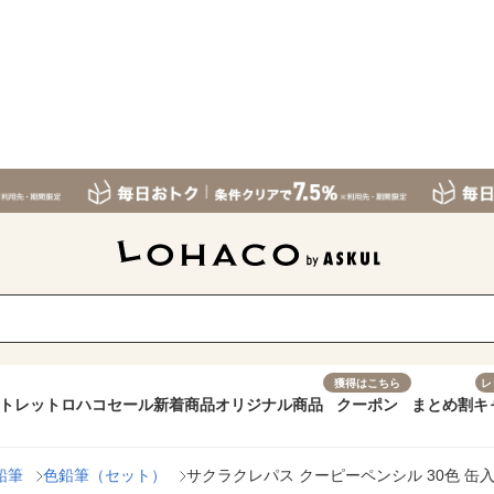
獲得はこちら
レ
トレット
ロハコセール
新着商品
オリジナル商品
クーポン
まとめ割
キ
鉛筆
色鉛筆（セット）
サクラクレパス クーピーペンシル 30色 缶入 