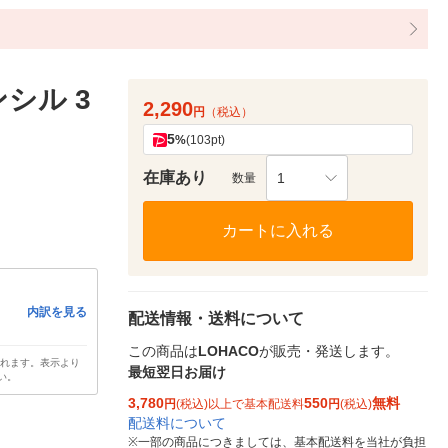
シル 3
2,290
円
（税込）
5
%
(103pt)
在庫あり
1
数量
カートに入れる
内訳を見る
配送情報・送料について
この商品は
LOHACO
が販売・発送します。
されます。表示より
最短翌日お届け
い。
3,780
550
無料
円
(税込)以上で基本配送料
円
(税込)
配送料について
※
一部の商品につきましては、基本配送料を当社が負担