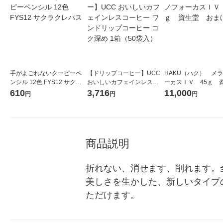
手がよごれないクーピーペ
【ドリップコーヒー】UCC
HAKU（ハク） メ
ンシル 12色 FYS12 サクラ
おいしいカフェインレスコ
ーカスＩＶ 45ｇ 
クレパス
ーヒー ワンドリップコーヒ
堂 おまけ付き
610
3,716
11,000
円
円
円
ー コク深め 1箱（50袋入）
商品説明
折れない、消せます、削れます。
美しさを生かした、新しいタイプ
ただけます。