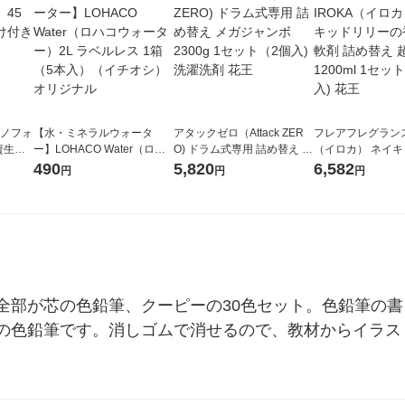
ラノフォ
【水・ミネラルウォータ
アタックゼロ（Attack ZER
フレアフレグランス 
資生
ー】LOHACO Water（ロハ
O) ドラム式専用 詰め替え メ
（イロカ） ネイ
コウォーター）2L ラベルレ
ガジャンボ 2300g 1セット
ーの香り 柔軟剤 
490
5,820
6,582
円
円
円
ス 1箱（5本入）（イチオ
（2個入) 洗濯洗剤 花王
特大 1200ml 1
シ） オリジナル
入) 花王
全部が芯の色鉛筆、クーピーの30色セット。色鉛筆の
の色鉛筆です。消しゴムで消せるので、教材からイラス