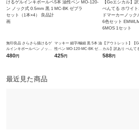
無印良品 さらさら描けるゲ
マッキー 細字/極細 黒 5本 油
【アウトレット】【G
ルインキボールペン ノック
性ペン MO-120-MC-BK ゼブ
カル】訳あり ぺんてる
式 0.5mm 黒 1セット（1本×
ラ
イトボードマーカー
480
425
588
円
円
円
4） 良品計画
ル中字6色セット EMW
MOS 1セット
最近見た商品