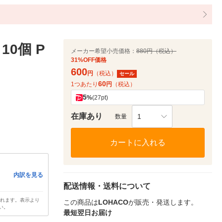
10個 P
メーカー希望小売価格：
880円（税込）
31%OFF価格
600
円
（税込）
セール
60
1つあたり
円
（税込）
5
%
(27pt)
在庫あり
1
数量
カートに入れる
内訳を見る
配送情報・送料について
されます。表示より
この商品は
LOHACO
が販売・発送します。
い。
最短翌日お届け