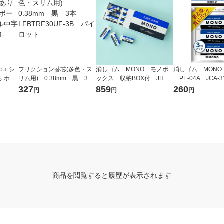
oエシ
フリクション替芯(多色・ス
消しゴム MONO モノボ
消しゴム MONO
 ホワ
リム用) 0.38mm 黒 3
ックス 収納BOX付 JHA-0
PE-04A JCA-3
ノック
本 LFBTRF30UF-3B パイ
61 1個（小サイズ18個入）
ック（3個入） 
327
859
260
円
円
円
LM-6
ロット
トンボ鉛筆
商品を閲覧すると履歴が表示されます