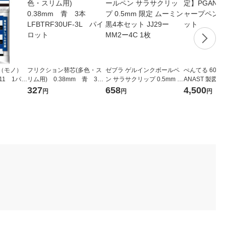
（モノ）
フリクション替芯(多色・ス
ゼブラ ゲルインクボールペ
ぺんてる 60周
11 1パ
リム用) 0.38mm 青 3
ン サラサクリップ 0.5mm 限
ANAST 製図
トンボ鉛筆
本 LFBTRF30UF-3L パイ
定 ムーミン 黒4本セット JJ2
シル 3本 1セッ
327
658
4,500
円
円
円
ロット
9ーMM2ー4C 1枚