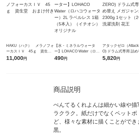
HAKU（ハク） メラノフォ
【水・ミネラルウォータ
アタックゼロ（Attack
ーカスＩＶ 45ｇ 資生
ー】LOHACO Water（ロハ
O) ドラム式専用 詰め
堂 おまけ付き
コウォーター）2L ラベルレ
ガジャンボ 2300g 1
11,000
490
5,820
円
円
円
ス 1箱（5本入）（イチオ
（2個入) 洗濯洗剤 花
シ） オリジナル
商品説明
ぺんてるくれよんは細かい線や描
ラクラク。紙だけでなくペットボ
ど、様々な素材に描くことができ
黒。