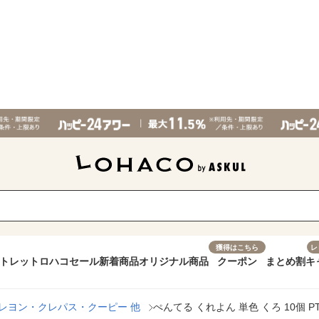
獲得はこちら
レ
トレット
ロハコセール
新着商品
オリジナル商品
クーポン
まとめ割
キ
レヨン・クレパス・クーピー 他
ぺんてる くれよん 単色 くろ 10個 PT