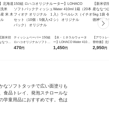
【新米切
ティッシュペーパー 150組
【水・ミネラルウォータ
【アウトレット
ななつぼ
ロハコオリジナルソフトパ
ー】LOHACO Water 410ml
替特価】北海道
袋 令和7年産
ックティッシュ フィオナ オ
1箱（20本入）ラベルレス
し 精白米 5kg
470
1,450
2,950
円
円
円
ジナル
リジナル 1セット（10個：
（イチオシ） オリジナル
米 木徳神糧 オ
5個入×2パック） オリジナ
ル
かなソフトタッチで広い面塗りも
、食品トレイ、発泡スチロールな
の学童用品におすすめです。色は