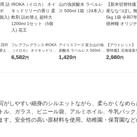
 ZER
フレアフレグランス IROKA
アイリスフーズ 富士山の強
【アウトレット】
替え メ
（イロカ） ネイキッドリリ
炭酸水 ラベルレス 500ml 1
替特価】北海道産
セット
ーの香り 柔軟剤 詰め替え 超
箱（24本入）
し 無洗米 5kg 1
6,582
1,420
2,980
円
円
円
王
特大 1200ml 1セット（5個
米 木徳神糧 オリ
入) 花王
写がしやすい細身のシルエットながら、柔らかくなめら
トル、ガラス、ビニール袋、アルミホイル、牛乳パック
ます。安全性の高い原材料を使用。幼稚園・保育園など