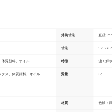
外装寸法
直径9m
寸法
9×9×76
、体質顔料、オイル
特徴
濃く鮮
ックス、体質顔料、オイル
質量
6g
材質
色軸：