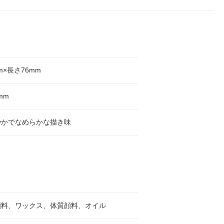
m×長さ76mm
mm
やかでなめらかな描き味
顔料、ワックス、体質顔料、オイル