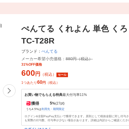
ぺんてる くれよん 単色 くろ 
TC-T28R
ぺんてる
ブランド：
メーカー希望小売価格：
880円（税込）
31%OFF価格
600
円
（税込）
セール
60
1つあたり
円
（税込）
お買い物でもらえる特典
最大付与率11%
5
獲得
%
(27pt)
うち4.5%は
利用先・期間限定
ログイン&全額PayPay支払いで獲得できます。原則として税抜金額に対し付与
も実際の付与数、付与率が少ない場合があります。詳細は内訳からご確認くださ