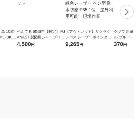
黒 10本
ぺんてる 60周年【限定】PG
【アウトレット】サクラク
クツワ 鉛筆け
MC-BK ゼ
ANAST 製図用シャープペン
レパス レーザーポインター
ル(ブルー） RS0
シル 3本 1セット
RX-10GSN 緑色レーザー ペ
4,500
9,265
370
円
円
円
ン型 防水防塵IP65 1個 屋
外利用可能 現場作業