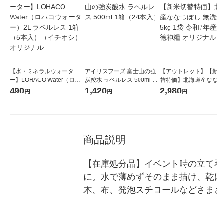
【水・ミネラルウォータ
アイリスフーズ 富士山の強
【アウトレット】【
ー】LOHACO Water（ロハ
炭酸水 ラベルレス 500ml 1
替特価】北海道産な
コウォーター）2L ラベルレ
箱（24本入）
し 無洗米 5kg 1袋 
490
1,420
2,980
円
円
円
ス 1箱（5本入）（イチオ
米 木徳神糧 オリジナ
シ） オリジナル
商品説明
【在庫処分品】イベント時の立て
に。水で薄めずそのまま描け、乾
木、布、発泡スチロールなどさま