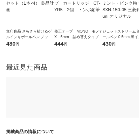
無印良品 さらさら描けるゲ
修正テープ MONO モノY
ジェットストリーム 
ルインキボールペン ノック
X 5mm 詰め替えタイプ
ールペン 0.5mm 黒イ
式 0.5mm 黒 1セット（1本×
カートリッジ CT-YR5 2
スクル限定ミント・
480
444
430
円
円
円
4） 良品計画
個 トンボ鉛筆
軸 3本 SXN-150-05
筆uni オリジナル
最近見た商品
掲載商品の情報について