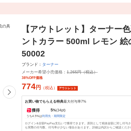
【アウトレット】ターナー色
ントカラー 500ml レモン 絵
50002
ターナー
ブランド：
メーカー希望小売価格：
1,265円（税込）
38%OFF価格
774
円
（税込）
アウトレット
お買い物でもらえる特典
最大付与率7%
5
獲得
%
(34pt)
うち4.5%は
利用先・期間限定
ログイン&全額PayPay支払いで獲得できます。原則として税抜金額に対し付与
も実際の付与数、付与率が少ない場合があります。詳細は内訳からご確認くださ