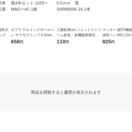
油性ボ
ゼブラ ゲルインクボールペ
三菱鉛筆uni ジェットストリ
マッキー 細字/極細 
ンク ア
ン サラサクリップ 0.5mm 限
ーム多色・多機能用替芯
油性ペン MO-120-
ピンク
定 ムーミン 黒4本セット JJ2
紙パッケージ 0.5ｍｍ 黒
ブラ
658
110
825
円
円
円
 三菱鉛
9ーMM2ー4C 1枚
SXR8005K.24 1本
商品を閲覧すると履歴が表示されます