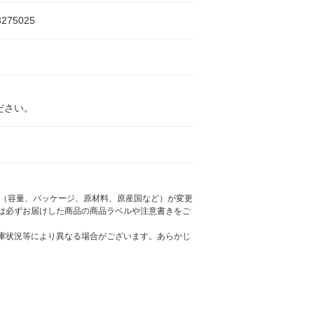
3275025
ださい。
様（容量、パッケージ、原材料、原産国など）が変更
は必ずお届けした商品の商品ラベルや注意書きをご
庫状況等により異なる場合がございます。あらかじ