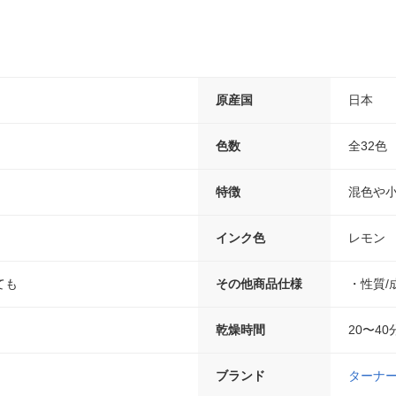
原産国
日本
色数
全32色
特徴
混色や
インク色
レモン
ても
その他商品仕様
・性質/
乾燥時間
20〜4
ブランド
ターナ