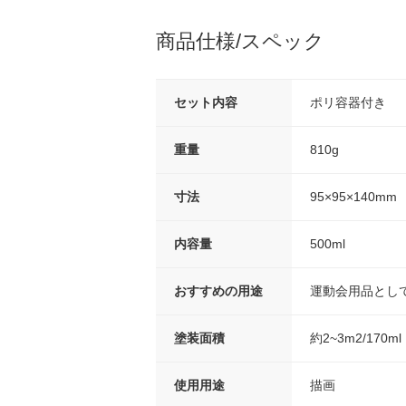
商品仕様/スペック
セット内容
ポリ容器付き
重量
810g
寸法
95×95×140mm
内容量
500ml
おすすめの用途
運動会用品とし
塗装面積
約2~3m2/170ml
使用用途
描画