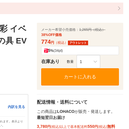
彩 イベ
メーカー希望小売価格：
1,265円（税込）
38%OFF価格
の具 EV
774
円
（税込）
アウトレット
5
%
(34pt)
在庫あり
1
数量
カートに入れる
配送情報・送料について
内訳を見る
この商品は
LOHACO
が販売・発送します。
最短翌日お届け
されます。表示より
い。
3,780
550
無料
円
(税込)以上で基本配送料
円
(税込)