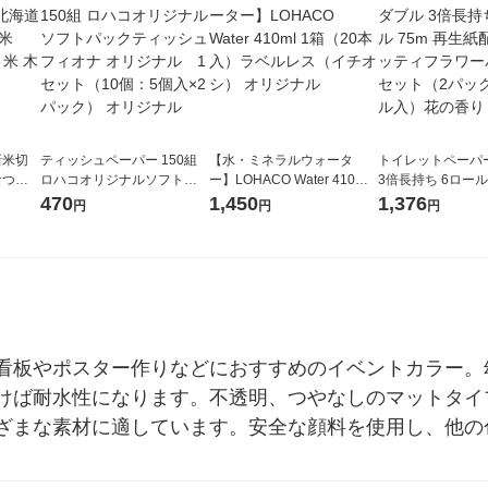
新米切
ティッシュペーパー 150組
【水・ミネラルウォータ
トイレットペーパ
なつぼ
ロハコオリジナルソフトパ
ー】LOHACO Water 410ml
3倍長持ち 6ロール 75m 再
令和7年産
ックティッシュ フィオナ オ
1箱（20本入）ラベルレス
紙配合 スコッテ
470
1,450
1,376
円
円
円
ル
リジナル 1セット（10個：
（イチオシ） オリジナル
パック 1セット（2
5個入×2パック） オリジナ
ロール入）花の香
ル
看板やポスター作りなどにおすすめのイベントカラー。
けば耐水性になります。不透明、つやなしのマットタイ
ざまな素材に適しています。安全な顔料を使用し、他の