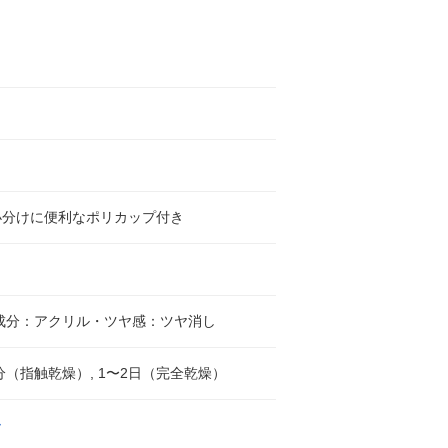
小分けに便利なポリカップ付き
成分：アクリル・ツヤ感：ツヤ消し
0分（指触乾燥）, 1〜2日（完全乾燥）
ー