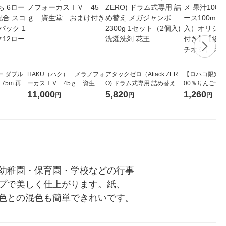
ー ダブル
HAKU（ハク） メラノフォ
アタックゼロ（Attack ZER
【ロハコ限定】
生
ーカスＩＶ 45ｇ 資生
O) ドラム式専用 詰め替え メ
00％りんごジュー
ィフラワー
堂 おまけ付き
ガジャンボ 2300g 1セット
箱（18本入）
11,000
5,820
1,260
円
円
円
パック12
（2個入) 洗濯洗剤 花王
【クイズ付き】
り
ク】（イチオシ
ル
幼稚園・保育園・学校などの行事
プで美しく仕上がります。紙、
色との混色も簡単できれいです。