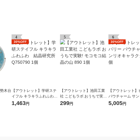
4
5
6
30%OFF
30%OFF
地勢木台
【アウトレット】学研ステ
【アウトレット】池田工業
【アウトレット】
イフル キラキラふわふわ
社 こどもラボ おうちで実験!
パウチャーム サ
結晶研究所 Q750790 1個
モコモコ結晶の山 890 1個
ラクターズ 1個
1,463
299
5,005
円
円
円