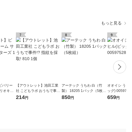
もっと見る
7
8
9
ビバリー
【アウトレット】池田工業
アーテック うちわ 白（竹
オオイシ うき
ンリオキャ
社 こどもラボ おうちで事
製） 18205 1パック（5枚
ッグ) 0059752
件!? 指紋を採取! 810 1個
組）
214
850
659
円
円
円