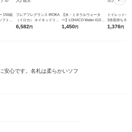
 150組
フレアフレグランス IROKA
【水・ミネラルウォータ
トイレットペー
ソフトパ
（イロカ） ネイキッドリリ
ー】LOHACO Water 410ml
3倍長持ち 6ロール 75
ィオナ オ
ーの香り 柔軟剤 詰め替え 超
1箱（20本入）ラベルレス
紙配合 スコッ
6,582
1,450
1,376
円
円
円
（10個：
特大 1200ml 1セット（5個
（イチオシ） オリジナル
パック 1セット
 オリジナ
入) 花王
ロール入）花の
に安心です。名札は柔らかいソフ