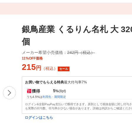
銀鳥産業 くるりん名札 大 320-
個
メーカー希望小売価格：
242円（税込）
11%OFF価格
215
円
（税込）
セール
お買い物でもらえる特典
最大付与率7%
5
獲得
%
(8pt)
うち4.5%は
利用先・期間限定
ログイン&全額PayPay支払いで獲得できます。原則として税抜金額に対し付与
も実際の付与数、付与率が少ない場合があります。詳細は内訳からご確認くださ
ログインはこちら