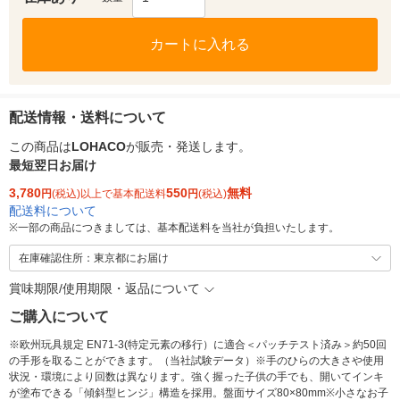
カートに入れる
配送情報・送料について
この商品は
LOHACO
が販売・発送します。
最短翌日お届け
3,780
550
無料
円
(税込)以上で基本配送料
円
(税込)
配送料について
※
一部の商品につきましては、基本配送料を当社が負担いたします。
在庫確認住所：東京都にお届け
賞味期限/使用期限・返品について
ご購入について
※欧州玩具規定 EN71-3(特定元素の移行）に適合＜パッチテスト済み＞約50回
の手形を取ることができます。（当社試験データ）※手のひらの大きさや使用
状況・環境により回数は異なります。強く握った子供の手でも、開いてインキ
が塗布できる「傾斜型ヒンジ」構造を採用。盤面サイズ80×80mm※小さなお子