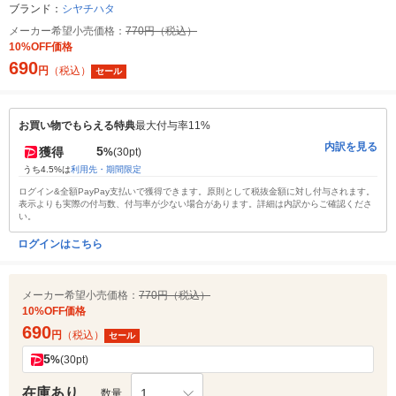
ブランド：
シヤチハタ
メーカー希望小売価格：
770円（税込）
10%OFF価格
690
円
（税込）
セール
お買い物でもらえる特典
最大付与率11%
内訳を見る
5
獲得
%
(30pt)
うち4.5%は
利用先・期間限定
ログイン&全額PayPay支払いで獲得できます。原則として税抜金額に対し付与されます。
表示よりも実際の付与数、付与率が少ない場合があります。詳細は内訳からご確認くださ
い。
ログインはこちら
メーカー希望小売価格：
770円（税込）
10%OFF価格
690
円
（税込）
セール
5
%
(30pt)
在庫あり
1
数量