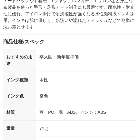
トートバッグや巾着袋、Tシャツ、ハンカチ、エプロンなど身近な
布製品を使った手形・足形アート制作にも最適です。耐水性・耐光
性に優れ、アイロン掛けで耐洗濯性が強くなる水性顔料系インキ採
用。インキは肌に優しく、水洗いや濡れたティッシュなどで簡単に
洗い落とせます。
商品仕様/スペック
おすすめの用
卒入園・新年度準備
途
インク種類
水性
インク色
空色
材質
蓋：PC、底：ABS、ヒンジ：ABS
重量
71ｇ