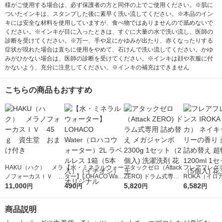
様がご使用する場合は、必ず保護者の方と同伴の上でご使用ください。※肌に
ついたインキは、スタンプした後に素早く洗い流してください。※本品のイン
キには安全な材料を使用していますが、食べ物ではありませんので舐めないで
ください。※インキが目に入ったときは、すぐに大量の水で洗い流し、医師の
診断を受けてください。※万一、手や足にかゆみが出たり、赤くなったりする
症状が現れた場合は直ちに使用をやめて、石けんで洗い流してください。かゆ
みがひかない場合は、医師の診断を受けてください。※インキは顔や衣服に付
かないよう、充分に注意してください。※インキの補充はできません
こちらの商品もおすすめ
HAKU（ハク） メラ
【水・ミネラルウォー
アタックゼロ（Attack
フレアフレグラ
ノフォーカスＩＶ 4
ター】LOHACO Wate
ZERO) ドラム式専用
ROKA（イロ
5ｇ 資生堂 おまけ
11,000
r（ロハコウォータ
490
詰め替え メガジャン
5,820
イキッドリリ
6,582
円
円
円
円
付き
ー）2L ラベルレス 1
ボ 2300g 1セット（2
柔軟剤 詰め替
箱（5本入）（イチオ
個入) 洗濯洗剤 花王
大 1200ml 
商品説明
シ） オリジナル
（5個入) 花王