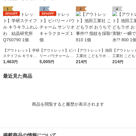
1
2
3
4
30%OFF
30%OFF
【アウトレット】学研
【アウトレット】ビバ
【アウトレット】池田
【アウトレッ
ステイフル キラキラ
リー パウチャーム サ
工業社 こどもラボ お
工業社 こども
ふわふわ 結晶研究所
1,463
ンリオキャラクターズ
5,005
うちで事件!? 指紋を
214
うちで実験! 
214
円
円
円
円
Q750790 1個
1個
採取! 810 1個
る水!? 800 1
最近見た商品
商品を閲覧すると履歴が表示されます
掲載商品の情報について