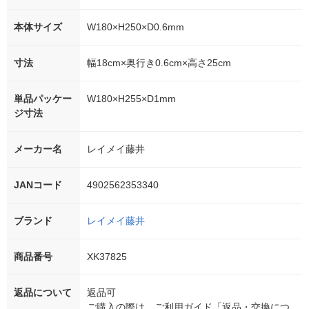
本体サイズ
W180×H250×D0.6mm
寸法
幅18cm×奥行き0.6cm×高さ25cm
単品パッケー
W180×H255×D1mm
ジ寸法
メーカー名
レイメイ藤井
JANコード
4902562353340
ブランド
レイメイ藤井
商品番号
XK37825
返品について
返品可
ご購入の際は、ご利用ガイド「返品・交換につ