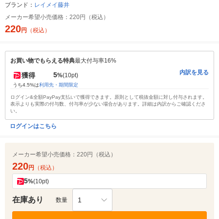
ブランド：
レイメイ藤井
メーカー希望小売価格：
220円（税込）
220
円
（税込）
お買い物でもらえる特典
最大付与率16%
内訳を見る
5
獲得
%
(10pt)
うち4.5%は
利用先・期間限定
ログイン&全額PayPay支払いで獲得できます。原則として税抜金額に対し付与されます。
表示よりも実際の付与数、付与率が少ない場合があります。詳細は内訳からご確認くださ
い。
ログインはこちら
メーカー希望小売価格：
220円（税込）
220
円
（税込）
5
%
(10pt)
在庫あり
1
数量