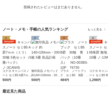
投稿されたレビューはまだありません。
ノート・メモ・手帳の人気ランキング
もっと見る
1
2
3
4
56%OFF
41%OFF
コクヨ キャンパスノ
無印良品 メモパッド
プラス ノートブッ
コクヨ キャン
ート セミB5 A罫7ｍｍ
約140×100mm・200
ク セミB5 B罫 3
ート セミB5 
（ミリ） 30枚 5色セ
500
枚 5冊 良品計画
500
0枚 青 1パック（1
484
地 30枚 10冊 
1,298
円
円
円
円
ット（5冊パック）
0冊入） NO-003BS-
N
ノ-3CANX5
10P 76730
最近見た商品