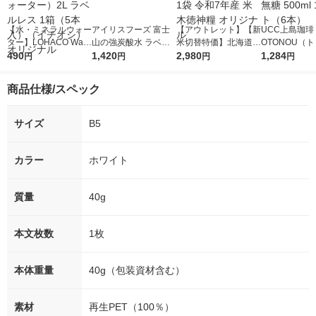
【水・ミネラルウォー
アイリスフーズ 富士
【アウトレット】【新
UCC上島珈琲 
ター】LOHACO Wate
山の強炭酸水 ラベル
米切替特価】北海道産
OTONOU（
r（ロハコウォータ
490
レス 500ml 1箱（24
1,420
ななつぼし 無洗米 5k
2,980
ウ） by BLAC
1,284
円
円
円
円
ー）2L ラベルレス 1
本入）
g 1袋 令和7年産 米 木
00ml 1セッ
箱（5本入）（イチオ
徳神糧 オリジナル
商品仕様/スペック
シ） オリジナル
サイズ
B5
カラー
ホワイト
質量
40g
本文枚数
1枚
本体重量
40g（包装資材含む）
素材
再生PET（100％）