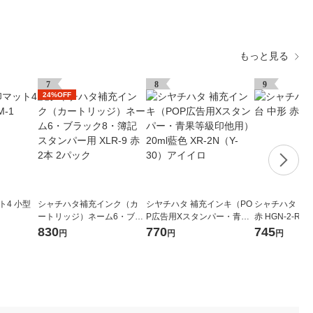
もっと見る
7
8
9
24%OFF
ト4 小型
シャチハタ補充インク（カ
シヤチハタ 補充インキ（PO
シャチハタ ス
ートリッジ）ネーム6・ブラ
P広告用Xスタンパー・青果
赤 HGN-2-R
ック8・簿記スタンパー用 X
等級印他用）20ml藍色 XR-2
830
770
745
円
円
円
LR-9 赤 2本 2パック
N（Y-30）アイイロ