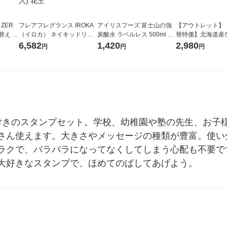
 ZER
フレアフレグランス IROKA
アイリスフーズ 富士山の強
【アウトレット】
替え メ
（イロカ） ネイキッドリリ
炭酸水 ラベルレス 500ml 1
替特価】北海道産
セット
ーの香り 柔軟剤 詰め替え 超
箱（24本入）
し 無洗米 5kg 1
6,582
1,420
2,980
円
円
円
王
特大 1200ml 1セット（5個
米 木徳神糧 オリ
入) 花王
付きのスタンプセット。学校、幼稚園や塾の先生、お子
さん使えます。大きさやメッセージの種類が豊富。使い
ラクで、バラバラになってなくしてしまう心配も不要で
大好きなスタンプで、ほめてのばしてあげよう。