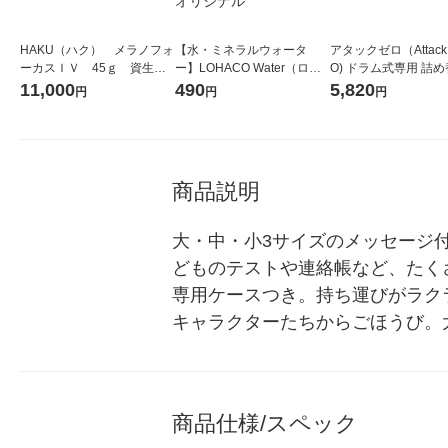
HAKU（ハク） メラノフォ
【水・ミネラルウォータ
アタックゼロ（Attack
ーカスＩＶ 45ｇ 資生
ー】LOHACO Water（ロハ
O) ドラム式専用 詰め
堂 おまけ付き
コウォーター）2L ラベルレ
ガジャンボ 2300g 1
11,000
490
5,820
円
円
円
ス 1箱（5本入）（イチオ
（2個入) 洗濯洗剤 花
シ） オリジナル
商品説明
大・中・小3サイズのメッセージ
どものテストや連絡帳など、たく
専用ケースつき。持ち運びがラク
キャラクターたちからごほうび。
商品仕様/スペック