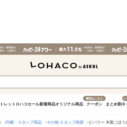
獲得はこちら
レ
トレット
ロハコセール
新着商品
オリジナル商品
クーポン
まとめ割
キ
肉
印鑑・スタンプ用品
その他 スタンプ雑貨
ビバリー 木製ごほうび