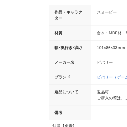
作品・キャラク
スヌーピー
ター
材質
台木：MDF材
幅×奥行き×高さ
101×86×33ｍｍ
メーカー名
ビバリー
ブランド
ビバリー（ゲー
返品について
返品可
ご購入の際は、
備考
ご注意【免責】