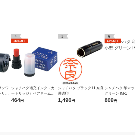
4
5
6
15%OFF
43%OFF
ポンワ
シャチハタ補充インク（カ
シャチハタ ブラック11 奈良
シャチハタ 印マッ
トリッ
ートリッジ）ペアネーム・
浸透印
グリーン IM-1
 IS-
ネームペン用 XLR-GP 朱色
464
1,496
809
円
円
円
2本（2本入×1箱）