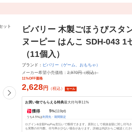
ビバリー 木製ごほうびスタン
ヌーピー はんこ SDH-043 
（11個入）
ビバリー（ゲーム、おもちゃ）
ブランド：
メーカー希望小売価格：
2,970円（税込）
11%OFF価格
2,628
円
（税込）
セール
お買い物でもらえる特典
最大付与率11%
5
獲得
%
(119pt)
うち4.5%は
利用先・期間限定
ログイン&全額PayPay支払いで獲得できます。原則として税抜金額に対し付与
も実際の付与数、付与率が少ない場合があります。詳細は内訳からご確認くださ