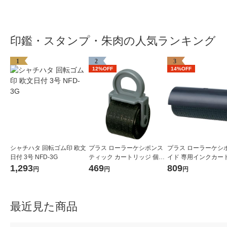
印鑑・スタンプ・朱肉の人気ランキング
1
2
3
12%OFF
14%OFF
シャチハタ 回転ゴム印 欧文
プラス ローラーケシポンス
プラス ローラーケシ
日付 3号 NFD-3G
ティック カートリッジ 個人
イド 専用インクカー
情報保護スタンプ 39188
ジ 個人情報保護スタンプ
1,293
469
809
円
円
円
017CM 38129
最近見た商品