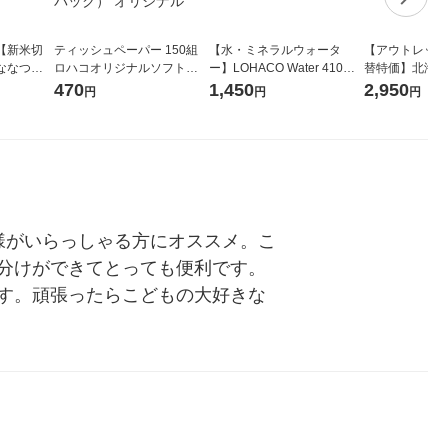
【新米切
ティッシュペーパー 150組
【水・ミネラルウォータ
【アウトレット
ななつぼ
ロハコオリジナルソフトパ
ー】LOHACO Water 410ml
替特価】北海道
袋 令和7年産
ックティッシュ フィオナ オ
1箱（20本入）ラベルレス
し 精白米 5kg
470
1,450
2,950
円
円
円
ジナル
リジナル 1セット（10個：
（イチオシ） オリジナル
米 木徳神糧 オ
5個入×2パック） オリジナ
ル
様がいらっしゃる方にオススメ。こ
分けができてとっても便利です。
す。頑張ったらこどもの大好きな