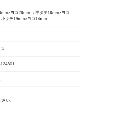
9mm×ヨコ29mm ：中タテ19mm×ヨコ
：小タテ19mm×ヨコ14mm
ース
4124801
1
ださい。