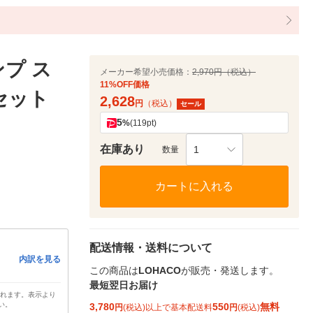
プ ス
メーカー希望小売価格：
2,970円（税込）
11%OFF価格
1セット
2,628
円
（税込）
セール
5
%
(119pt)
在庫あり
1
数量
カートに入れる
配送情報・送料について
内訳を見る
この商品は
LOHACO
が販売・発送します。
最短翌日お届け
されます。表示より
い。
3,780
550
無料
円
(税込)以上で基本配送料
円
(税込)