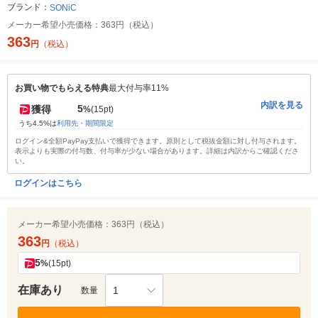
ブランド：
SONiC
メーカー希望小売価格：
363円（税込）
363
円
（税込）
お買い物でもらえる特典
最大付与率11%
内訳を見る
5
獲得
%
(15pt)
うち4.5%は
利用先・期間限定
ログイン&全額PayPay支払いで獲得できます。原則として税抜金額に対し付与されます。
表示よりも実際の付与数、付与率が少ない場合があります。詳細は内訳からご確認くださ
い。
ログインはこちら
メーカー希望小売価格：
363円（税込）
363
円
（税込）
5
%
(15pt)
在庫あり
1
数量