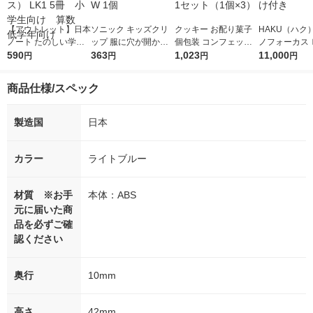
【アウトレット】日本
ソニック キッズクリ
クッキー お配り菓子
HAKU（ハク
ノート たのしい学習
ップ 服に穴が開かな
個包装 コンフェッテ
ノフォーカス
ノート 横開さんすう
590
い 名札留め ホワイト
363
ィ ガレットブルトン
1,023
5ｇ 資生堂
11,000
円
円
円
円
（6マス） LK1 5冊
SK-2138-W 1個
ヌ 8枚入 1セット（1
付き
小学生向け 算数 低
個×3）
商品仕様/スペック
学年向け
製造国
日本
カラー
ライトブルー
材質 ※お手
本体：ABS
元に届いた商
品を必ずご確
認ください
奥行
10mm
高さ
42mm