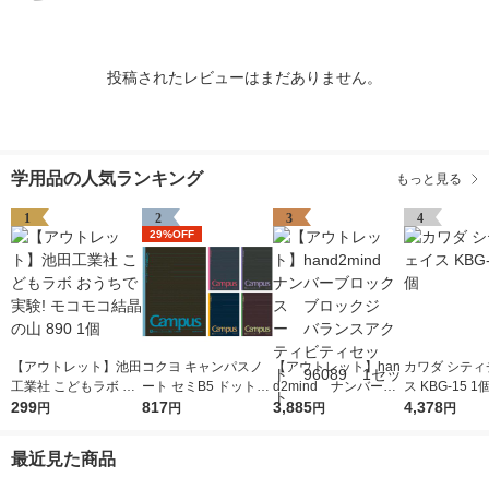
投稿されたレビューはまだありません。
学用品の人気ランキング
もっと見る
1
2
3
4
29%OFF
【アウトレット】池田
コクヨ キャンパスノ
【アウトレット】han
カワダ シティ
工業社 こどもラボ お
ート セミB5 ドット入
d2mind ナンバーブ
ス KBG-15 1
うちで実験! モコモコ
299
り罫線・カラー表紙 A
817
ロックス ブロックジ
3,885
4,378
円
円
円
円
結晶の山 890 1個
罫7mm 30枚 5色セッ
ー バランスアクティ
ト ノ-3CDATNX5
ビティセット 96089
最近見た商品
1セット