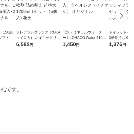
 150組
フレアフレグランス IROKA
【水・ミネラルウォータ
トイレットペー
ソフトパ
（イロカ） ネイキッドリリ
ー】LOHACO Water 410ml
3倍長持ち 6ロール 75
ィオナ オ
ーの香り 柔軟剤 詰め替え 超
1箱（20本入）ラベルレス
紙配合 スコッ
6,582
1,450
1,376
円
円
円
（10個：
特大 1200ml 1セット（5個
（イチオシ） オリジナル
パック 1セット
 オリジナ
入) 花王
ロール入）花の
名札です。