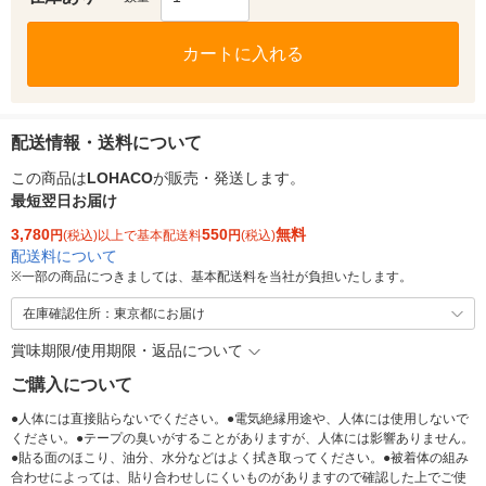
カートに入れる
配送情報・送料について
この商品は
LOHACO
が販売・発送します。
最短翌日お届け
3,780
550
無料
円
(税込)以上で基本配送料
円
(税込)
配送料について
※
一部の商品につきましては、基本配送料を当社が負担いたします。
在庫確認住所：東京都にお届け
賞味期限/使用期限・返品について
ご購入について
●人体には直接貼らないでください。●電気絶縁用途や、人体には使用しないで
ください。●テープの臭いがすることがありますが、人体には影響ありません。
●貼る面のほこり、油分、水分などはよく拭き取ってください。●被着体の組み
合わせによっては、貼り合わせしにくいものがありますので確認した上でご使