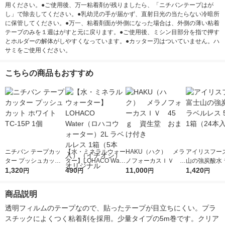
用ください。●ご使用後、万一粘着剤が残りましたら、「ニチバンテープはが
し」で除去してください。●乳幼児の手が届かず、直射日光の当たらない冷暗所
に保管してください。●万一、粘着剤面が外側になった場合は、外側の薄い粘着
テープのみを１週はがすと元に戻ります。●ご使用後、ミシン目部分を指で押す
とホルダーの解体がしやすくなっています。●カッター刃はついていません。ハ
サミをご使用ください。
こちらの商品もおすすめ
ニチバン テープカッ
【水・ミネラルウォー
HAKU（ハク） メラ
アイリスフーズ
ター プッシュカット
ター】LOHACO Wate
ノフォーカスＩＶ 4
山の強炭酸水 
ホワイト TC-15P 1個
1,320
r（ロハコウォータ
490
5ｇ 資生堂 おまけ
11,000
レス 500ml 1
1,420
円
円
円
円
ー）2L ラベルレス 1
付き
本入）
箱（5本入）（イチオ
商品説明
シ） オリジナル
透明フィルムのテープなので、貼ったテープが目立ちにくい。プラ
スチックによくつく粘着剤を採用。少量タイプの5m巻です。クリア