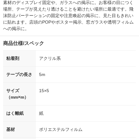
素材のディスプレイ固定や、ガラスへの掲示に。お客様の目につく
場所、テープが見えたり透けることを避けたい場所に最適です。飛
沫防止パーテーションの固定や注意喚起の掲示に、見た目もきれい
に貼れます。店頭のPOPやポスター掲示、窓ガラスや透明フィルム
への掲示に。
商品仕様/スペック
粘着剤
アクリル系
テープの長さ
5m
サイズ
15×5
（mm×m）
はく離紙
紙
基材
ポリエステルフィルム