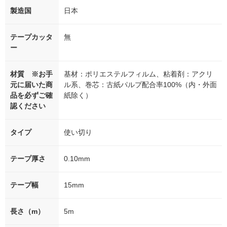
製造国
日本
テープカッタ
無
ー
材質 ※お手
基材：ポリエステルフィルム、粘着剤：アクリ
元に届いた商
ル系、巻芯：古紙パルプ配合率100%（内・外面
品を必ずご確
紙除く）
認ください
タイプ
使い切り
テープ厚さ
0.10mm
テープ幅
15mm
長さ（m）
5m