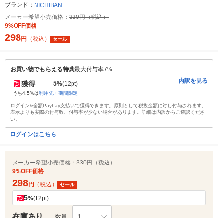
ブランド：
NICHIBAN
メーカー希望小売価格：
330円（税込）
9%OFF価格
298
円
（税込）
セール
お買い物でもらえる特典
最大付与率7%
内訳を見る
5
獲得
%
(12pt)
うち4.5%は
利用先・期間限定
ログイン&全額PayPay支払いで獲得できます。原則として税抜金額に対し付与されます。
表示よりも実際の付与数、付与率が少ない場合があります。詳細は内訳からご確認くださ
い。
ログインはこちら
メーカー希望小売価格：
330円（税込）
9%OFF価格
298
円
（税込）
セール
5
%
(12pt)
在庫あり
1
数量