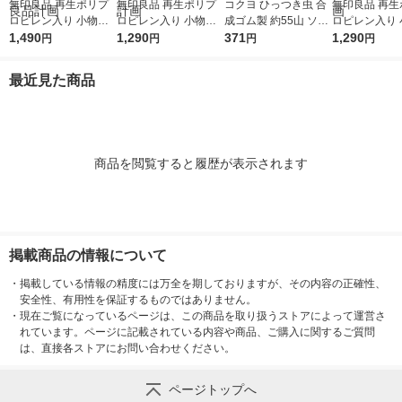
無印良品 再生ポリプ
無印良品 再生ポリプ
コクヨ ひっつき虫 合
無印良品 再生
ロピレン入り 小物収
ロピレン入り 小物収
成ゴム製 約55山 ソフ
ロピレン入り 
納ケース 大 ホワイト
1,490
納ケース 中 ホワイト
1,290
ト粘着剤 タ-380
371
納ケース 小 
1,290
円
円
円
円
グレー 約幅２６×奥行
グレー 約幅２６×奥行
グレー 約幅２
３７×高さ１７．５ｃ
３７×高さ１２ｃｍ 良
３７×高さ９ｃ
最近見た商品
ｍ 良品計画
品計画
計画
商品を閲覧すると履歴が表示されます
掲載商品の情報について
・
掲載している情報の精度には万全を期しておりますが、その内容の正確性、
安全性、有用性を保証するものではありません。
・
現在ご覧になっているページは、この商品を取り扱うストアによって運営さ
れています。ページに記載されている内容や商品、ご購入に関するご質問
は、直接各ストアにお問い合わせください。
ページトップへ