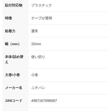
貼付対応物
プラスチック
特徴
テープが透明
粘着力
通常
幅（mm）
15mm
本体/詰め替
使い切り
え
大巻/小巻
小巻
メーカー名
ニチバン
JANコード
4987167096687