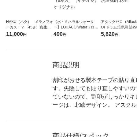
HAKU（ハク） メラノフォ
【水・ミネラルウォータ
アタックゼロ（Attack
ーカスＩＶ 45ｇ 資生
ー】LOHACO Water（ロハ
O) ドラム式専用 詰め
堂 おまけ付き
コウォーター）2L ラベルレ
ガジャンボ 2300g 1
11,000
490
5,820
円
円
円
ス 1箱（5本入）（イチオ
（2個入) 洗濯洗剤 花
シ） オリジナル
商品説明
割印がおせる製本テープの貼り直
す。失敗しても貼り直しやすいので
ていないので、割印がしっかりキ
ージは、北欧デザイン。 アスク
商品仕様/スペック