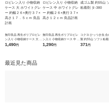
無印良品 再生ポリプロピレ
無印良品 再生ポリプロピレ
コクヨ ひっつき虫 合
ン入り 小物収納ケース 大 ホ
ン入り 小物収納ケース 中 ホ
製 約55山 ソフト粘着剤
ワイトグレー 約幅２６×奥行
ワイトグレー 約幅２６×奥行
80
1,490
1,290
371
円
円
円
３７×高さ１７．５ｃｍ 良品
３７×高さ１２ｃｍ 良品計画
計画
最近見た商品