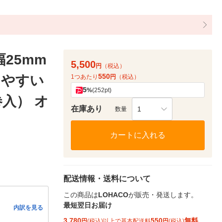
25mm
5,500
円
（税込）
550
しやすい
1つあたり
円
（税込）
5
%
(252pt)
巻入） オ
在庫あり
1
数量
カートに入れる
配送情報・送料について
この商品は
LOHACO
が販売・発送します。
最短翌日お届け
内訳を見る
3,780
550
無料
円
(税込)以上で基本配送料
円
(税込)