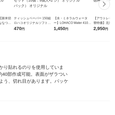
【新米切
ティッシュペーパー 150組
【水・ミネラルウォータ
【アウトレット
ななつぼ
ロハコオリジナルソフトパ
ー】LOHACO Water 410ml
替特価】北海道
袋 令和7年産
ックティッシュ フィオナ オ
1箱（20本入）ラベルレス
し 精白米 5kg
470
1,450
2,950
円
円
円
ジナル
リジナル 1セット（10個：
（イチオシ） オリジナル
米 木徳神糧 オ
5個入×2パック） オリジナ
ル
かり貼れるのりを使用していま
約40部作成可能。表面がザラつい
よう、切れ目があります。パッケ