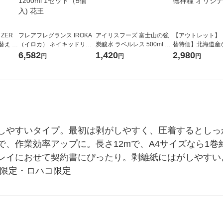
 ZER
フレアフレグランス IROKA
アイリスフーズ 富士山の強
【アウトレット】
替え メ
（イロカ） ネイキッドリリ
炭酸水 ラベルレス 500ml 1
替特価】北海道産
セット
ーの香り 柔軟剤 詰め替え 超
箱（24本入）
し 無洗米 5kg 1
6,582
1,420
2,980
円
円
円
王
特大 1200ml 1セット（5個
米 木徳神糧 オリ
入) 花王
しやすいタイプ。最初は剥がしやすく、圧着するとしっ
、作業効率アップに。長さ12mで、A4サイズなら1巻
レイにおせて契約書にぴったり。剥離紙にはがしやすい
ル限定・ロハコ限定