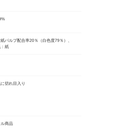
9%
紙パルプ配合率20％（白色度79％）、
紙：紙
紙に切れ目入り
ナル商品