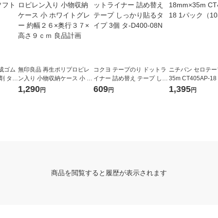
成ゴム
無印良品 再生ポリプロピレ
コクヨ テープのり ドットラ
ニチバン セロテープ
 タ-3
ン入り 小物収納ケース 小 ホ
イナー 詰め替え テープ しっ
35m CT405AP-1
ワイトグレー 約幅２６×奥行
かり貼るタイプ 3個 タ-D400
（10巻入）
1,290
609
1,395
円
円
円
３７×高さ９ｃｍ 良品計画
-08N
商品を閲覧すると履歴が表示されます