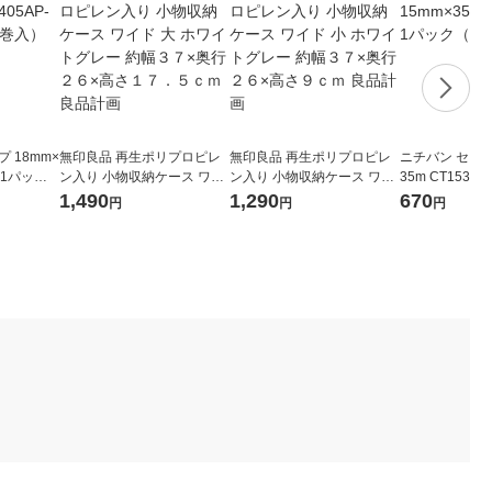
 18mm×
無印良品 再生ポリプロピレ
無印良品 再生ポリプロピレ
ニチバン セロテ
8 1パック
ン入り 小物収納ケース ワイ
ン入り 小物収納ケース ワイ
35m CT1535
ド 大 ホワイトグレー 約幅３
ド 小 ホワイトグレー 約幅３
巻入）
1,490
1,290
670
円
円
円
７×奥行２６×高さ１７．５
７×奥行２６×高さ９ｃｍ 良
ｃｍ 良品計画
品計画