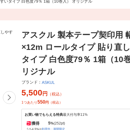
すいタイプ 白色度79％ 1箱（10巻入） オリジナル
アスクル 製本テープ契印用 幅
×12m ロールタイプ 貼り直
タイプ 白色度79％ 1箱（10
リジナル
ブランド：
ASKUL
5,500
円
（税込）
550
1つあたり
円
（税込）
お買い物でもらえる特典
最大付与率11%
5
獲得
%
(252pt)
うち4.5%は
利用先・期間限定