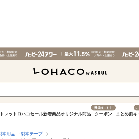
獲得はこちら
レ
トレット
ロハコセール
新着商品
オリジナル商品
クーポン
まとめ割
キ
製本用品
製本テープ