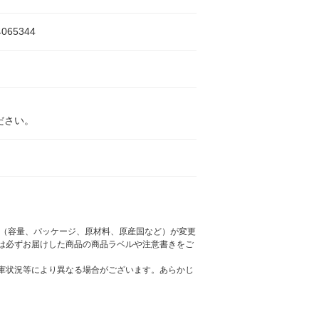
4065344
ださい。
様（容量、パッケージ、原材料、原産国など）が変更
は必ずお届けした商品の商品ラベルや注意書きをご
庫状況等により異なる場合がございます。あらかじ