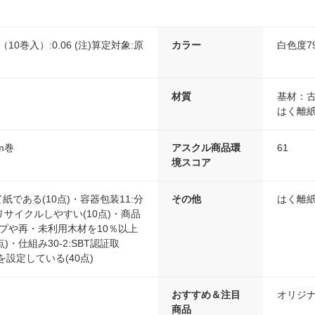
箱（10巻入）:0.06 (注)算定対象:原
カラー
白色度7
材質
基材：古
はく離
m巻
アスクル商品環
61
境スコア
紙である(10点)・容器包装11:分
その他
はく離
サイクルしやすい(10点)・商品
ルプや再・未利用木材を10％以上
点)・仕組み30-2:SBT認証取
を設定している(40点)
おすすめ＆注目
オリジ
商品