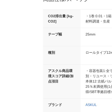
CO2排出量 [kg-
・1巻:0.01・1
CO2]
材料調達・生産
テープ幅
25mm
種別
ロールタイプ12
アスクル商品環
・容器包装1:全て
境スコア詳細/加
別・リユース・リ
点項目
本体12:古紙パ
25％未満使用(1
得/SBT準拠目標
ブランド
ASKUL