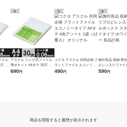
4
5
6
ァイル
アスクル リング式ファイル
コクヨ アスクル 共同企画 フ
無印良品 収納 再
0穴 厚
用ポケット A4タテ 30穴 厚
ラットファイル エコノミー
ピレン入りファイ
） オ
さ0.06mm 1袋（100枚） オ
タイプ A4タテ 4色アソート
ス スタンダードタ
690
490
590
円
円
円
リジナル
1袋（12冊入） オリジナル
イトグレー 良品計
商品を閲覧すると履歴が表示されます