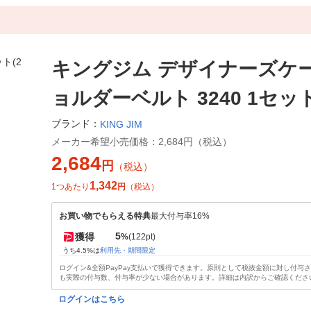
キングジム デザイナーズケ
ョルダーベルト 3240 1セット
ブランド：
KING JIM
メーカー希望小売価格：
2,684円（税込）
2,684
円
（税込）
1,342
1つあたり
円
（税込）
お買い物でもらえる特典
最大付与率16%
5
獲得
%
(122pt)
うち4.5%は
利用先・期間限定
ログイン&全額PayPay支払いで獲得できます。原則として税抜金額に対し付与
も実際の付与数、付与率が少ない場合があります。詳細は内訳からご確認くださ
ログインはこちら