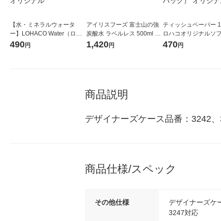
【水・ミネラルウォータ
アイリスフーズ 富士山の強
ティッシュペーパー 1
ー】LOHACO Water（ロハ
炭酸水 ラベルレス 500ml 1
ロハコオリジナルソ
コウォーター）2L ラベルレ
箱（24本入）
ックティッシュ フィオ
490
1,420
470
円
円
円
ス 1箱（5本入）（イチオ
リジナル 1セット（
シ） オリジナル
5個入×2パック） オ
ル
商品説明
デザイナーズケース品番：3242、3
商品仕様/スペック
その他仕様
デザイナーズケース
3247対応