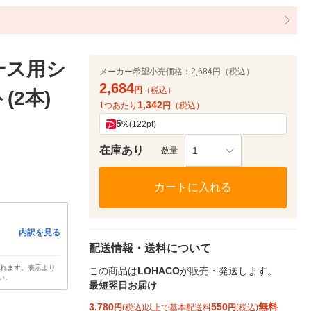
ース用シ
メーカー希望小売価格：
2,684円（税込）
2,684
円
（税込）
(2本)
1,342
1つあたり
円
（税込）
5
%
(122pt)
在庫あり
1
数量
カートに入れる
内訳を見る
配送情報・送料について
されます。表示より
この商品は
LOHACO
が販売・発送します。
い。
最短翌日お届け
3,780
550
無料
円
(税込)以上で基本配送料
円
(税込)