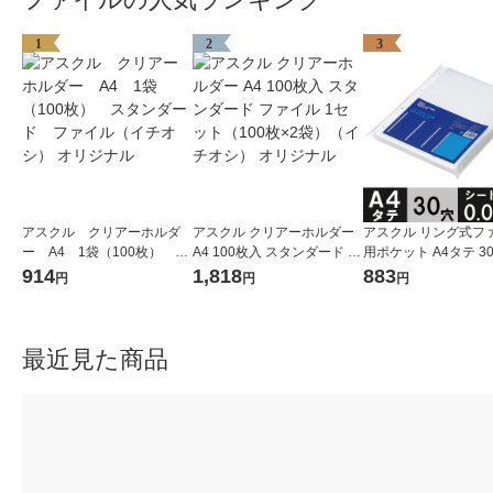
1
2
3
アスクル クリアーホルダ
アスクル クリアーホルダー
アスクル リング式フ
ー A4 1袋（100枚） ス
A4 100枚入 スタンダード フ
用ポケット A4タテ 3
タンダード ファイル（イ
ァイル 1セット（100枚×2
さ0.08mm 1袋（100枚
914
1,818
883
円
円
円
チオシ） オリジナル
袋）（イチオシ） オリジナ
リジナル
ル
最近見た商品