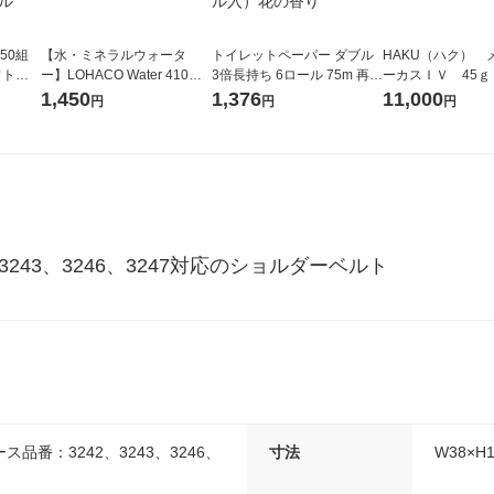
50組
【水・ミネラルウォータ
トイレットペーパー ダブル
HAKU（ハク） 
フトパ
ー】LOHACO Water 410ml
3倍長持ち 6ロール 75m 再生
ーカスＩＶ 45ｇ
ナ オ
1箱（20本入）ラベルレス
紙配合 スコッティフラワー
堂 おまけ付き
1,450
1,376
11,000
円
円
円
10個：
（イチオシ） オリジナル
パック 1セット（2パック12
リジナ
ロール入）花の香り
243、3246、3247対応のショルダーベルト
品番：3242、3243、3246、
寸法
W38×H