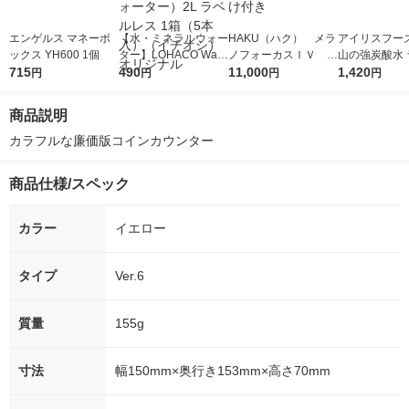
エンゲルス マネーボ
【水・ミネラルウォー
HAKU（ハク） メラ
アイリスフーズ
ックス YH600 1個
ター】LOHACO Wate
ノフォーカスＩＶ 4
山の強炭酸水 
715
r（ロハコウォータ
490
5ｇ 資生堂 おまけ
11,000
レス 500ml 1
1,420
円
円
円
円
ー）2L ラベルレス 1
付き
本入）
箱（5本入）（イチオ
商品説明
シ） オリジナル
カラフルな廉価版コインカウンター
商品仕様/スペック
カラー
イエロー
タイプ
Ver.6
質量
155g
寸法
幅150mm×奥行き153mm×高さ70mm