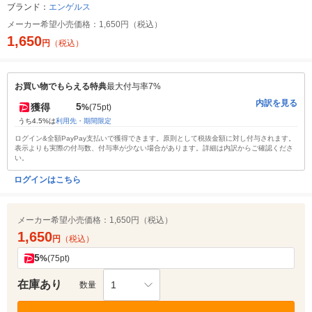
ブランド：
エンゲルス
メーカー希望小売価格：
1,650円（税込）
1,650
円
（税込）
お買い物でもらえる特典
最大付与率7%
内訳を見る
5
獲得
%
(75pt)
うち4.5%は
利用先・期間限定
ログイン&全額PayPay支払いで獲得できます。原則として税抜金額に対し付与されます。
表示よりも実際の付与数、付与率が少ない場合があります。詳細は内訳からご確認くださ
い。
ログインはこちら
メーカー希望小売価格：
1,650円（税込）
1,650
円
（税込）
5
%
(75pt)
在庫あり
1
数量