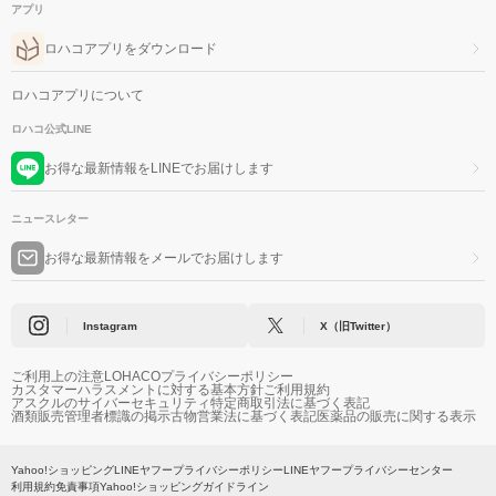
アプリ
ロハコアプリをダウンロード
ロハコアプリについて
ロハコ公式LINE
お得な最新情報をLINEでお届けします
ニュースレター
お得な最新情報をメールでお届けします
Instagram
X（旧Twitter）
ご利用上の注意
LOHACOプライバシーポリシー
カスタマーハラスメントに対する基本方針
ご利用規約
アスクルのサイバーセキュリティ
特定商取引法に基づく表記
酒類販売管理者標識の掲示
古物営業法に基づく表記
医薬品の販売に関する表示
Yahoo!ショッピング
LINEヤフープライバシーポリシー
LINEヤフープライバシーセンター
利用規約
免責事項
Yahoo!ショッピングガイドライン