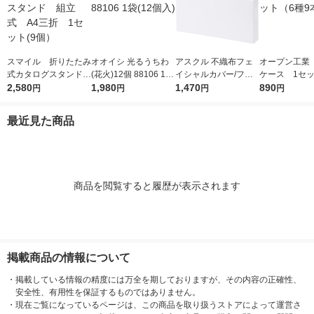
スマイル 折りたたみ
オオイシ 光るうちわ
アスクル 不織布フェ
オープン工業
式カタログスタンド
(花火)12個 88106 1袋
イシャルカバー/フェ
ケース 1セッ
組立式 A4三折 1セ
2,580
(12個入)
1,980
イスカバー オリジナ
1,470
種9本入）
890
円
円
円
円
ット(9個）
ル
最近見た商品
商品を閲覧すると履歴が表示されます
掲載商品の情報について
・
掲載している情報の精度には万全を期しておりますが、その内容の正確性、
安全性、有用性を保証するものではありません。
・
現在ご覧になっているページは、この商品を取り扱うストアによって運営さ