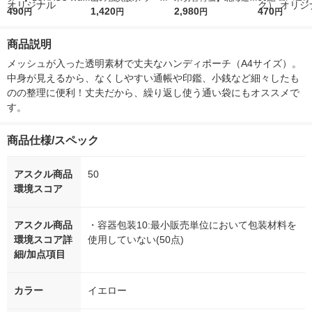
r（ロハコウォータ
490
レス 500ml 1箱（24
1,420
ななつぼし 無洗米 5k
2,980
ルソフトパッ
470
円
円
円
円
ー）2L ラベルレス 1
本入）
g 1袋 令和7年産 米 木
シュ フィオナ
箱（5本入）（イチオ
徳神糧 オリジナル
ナル 1セット
商品説明
シ） オリジナル
個：5個入×2
オリジナル
メッシュが入った透明素材で丈夫なハンディポーチ（A4サイズ）。
中身が見えるから、なくしやすい通帳や印鑑、小銭など細々したも
のの整理に便利！丈夫だから、繰り返し使う通い袋にもオススメで
す。
商品仕様/スペック
アスクル商品
50
環境スコア
アスクル商品
・容器包装10:最小販売単位において包装材料を
環境スコア詳
使用していない(50点)
細/加点項目
カラー
イエロー