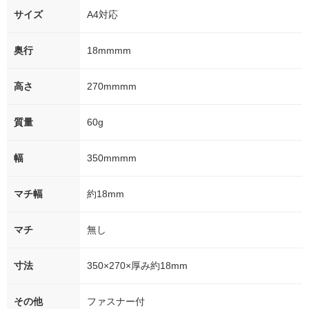
サイズ
A4対応
奥行
18mmmm
高さ
270mmmm
質量
60g
幅
350mmmm
マチ幅
約18mm
マチ
無し
寸法
350×270×厚み約18mm
その他
ファスナー付