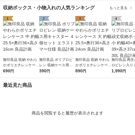
収納ボックス・小物入れの人気ランキング
もっと見る
1
2
3
4
無印良品 収納 やわら
無印良品 ポリプロピ
無印良品 収納 やわら
無印良品 再生
かポリエチレンケース
レン 収納ケース用キ
かポリエチレンケース
ロピレン入り 
中 約幅25.5×奥行36×
690
ャスター ４個セット
390
大 約幅25.5×奥行36×
890
納ボックス 小 
1,990
円
円
円
円
高さ16cm 良品計画
エラストマー仕様 良
高さ24cm 良品計画
×奥行39×高さ
品計画
約30L 良品計
最近見た商品
商品を閲覧すると履歴が表示されます