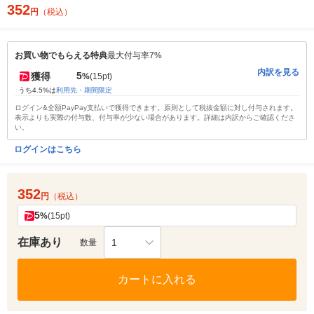
352
円
（税込）
お買い物でもらえる特典
最大付与率7%
内訳を見る
5
獲得
%
(15pt)
うち4.5%は
利用先・期間限定
ログイン&全額PayPay支払いで獲得できます。原則として税抜金額に対し付与されます。
表示よりも実際の付与数、付与率が少ない場合があります。詳細は内訳からご確認くださ
い。
ログインはこちら
352
円
（税込）
5
%
(15pt)
在庫あり
1
数量
カートに入れる