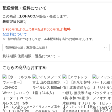
配送情報・送料について
この商品は
LOHACO
が販売・発送します。
最短翌日お届け
3,780
550
無料
円
(税込)以上で基本配送料
円
(税込)
配送料について
※
一部の商品につきましては、基本配送料を当社が負担いたします。
在庫確認住所：東京都にお届け
賞味期限/使用期限・返品について
こちらの商品もおすすめ
【水・ミネラルウォー
アイリスフーズ 富士
【アウトレット】【新
ティッシュペー
ター】LOHACO Wate
山の強炭酸水 ラベル
米切替特価】北海道産
50組 ロハコ