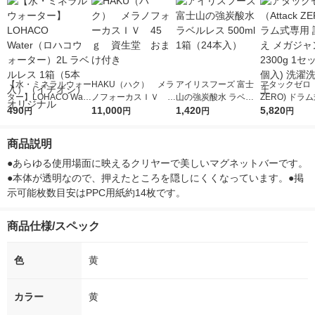
【水・ミネラルウォー
HAKU（ハク） メラ
アイリスフーズ 富士
アタックゼロ（A
ター】LOHACO Wate
ノフォーカスＩＶ 4
山の強炭酸水 ラベル
ZERO) ドラ
r（ロハコウォータ
490
5ｇ 資生堂 おまけ
11,000
レス 500ml 1箱（24
1,420
詰め替え メガ
5,820
円
円
円
円
ー）2L ラベルレス 1
付き
本入）
ボ 2300g 1
箱（5本入）（イチオ
個入) 洗濯洗剤
商品説明
シ） オリジナル
●あらゆる使用場面に映えるクリヤーで美しいマグネットバーです。
●本体が透明なので、押えたところを隠しにくくなっています。●掲
示可能枚数目安はPPC用紙約14枚です。
商品仕様/スペック
色
黄
カラー
黄