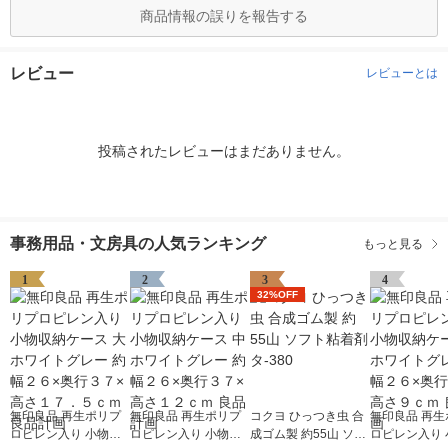
商品情報の誤りを報告する
レビュー
レビューとは
投稿されたレビューはまだありません。
事務用品・文房具の人気ランキング
もっと見る
1
2
3
4
32%OFF
無印良品 再生ポリプ
無印良品 再生ポリプ
コクヨ ひっつき虫 合
無印良品 再生
ロピレン入り 小物収
ロピレン入り 小物収
成ゴム製 約55山 ソフ
ロピレン入り 