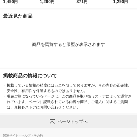
納ケース 大 ホワイト
1,490
納ケース 中 ホワイト
1,290
ト粘着剤 タ-380
371
納ケース 小 
1,290
円
円
円
円
グレー 約幅２６×奥行
グレー 約幅２６×奥行
グレー 約幅２
３７×高さ１７．５ｃ
３７×高さ１２ｃｍ 良
３７×高さ９ｃ
最近見た商品
ｍ 良品計画
品計画
計画
商品を閲覧すると履歴が表示されます
掲載商品の情報について
・
掲載している情報の精度には万全を期しておりますが、その内容の正確性、
安全性、有用性を保証するものではありません。
・
現在ご覧になっているページは、この商品を取り扱うストアによって運営さ
れています。ページに記載されている内容や商品、ご購入に関するご質問
は、直接各ストアにお問い合わせください。
ページトップへ
関連サイト・ヘルプ・その他