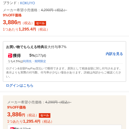
ブランド：
KOKUYO
メーカー希望小売価格：
4,290円（税込）
9%OFF価格
3,886
円
（税込）
セール
1,295.4
1つあたり
円
（税込）
お買い物でもらえる特典
最大付与率7%
内訳を見る
5
獲得
%
(177pt)
うち4.5%は
利用先・期間限定
ログイン&全額PayPay支払いで獲得できます。原則として税抜金額に対し付与されます。
表示よりも実際の付与数、付与率が少ない場合があります。詳細は内訳からご確認くださ
い。
ログインはこちら
メーカー希望小売価格：
4,290円（税込）
9%OFF価格
3,886
円
（税込）
セール
1,295.4
1つあたり
円
（税込）