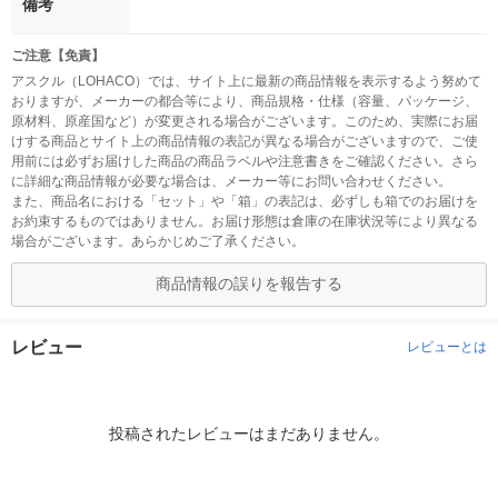
備考
ご注意【免責】
アスクル（LOHACO）では、サイト上に最新の商品情報を表示するよう努めて
おりますが、メーカーの都合等により、商品規格・仕様（容量、パッケージ、
原材料、原産国など）が変更される場合がございます。このため、実際にお届
けする商品とサイト上の商品情報の表記が異なる場合がございますので、ご使
用前には必ずお届けした商品の商品ラベルや注意書きをご確認ください。さら
に詳細な商品情報が必要な場合は、メーカー等にお問い合わせください。
また、商品名における「セット」や「箱」の表記は、必ずしも箱でのお届けを
お約束するものではありません。お届け形態は倉庫の在庫状況等により異なる
場合がございます。あらかじめご了承ください。
商品情報の誤りを報告する
レビュー
レビューとは
投稿されたレビューはまだありません。