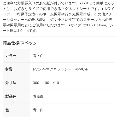
に便利な方眼罫入りのあて紙が付いています。●ハサミで簡単にカッ
トし、お好きなサイズで使用できるマグネットシートです。●ホワイ
トボード行動予定表へのネーム掲示や行き先掲示作成、その他スチ
ールロッカーへの氏名表示、短く小さい文字でのスチール面への表
示や掲示用などにご使用いただけます。●サイズは300×100mm。シ
ート厚は1.0mmです。
商品仕様/スペック
カラー
青・白
材質
PVC-P+マグネットシート+PVC-P
外寸法
300・100・t1.0
製品色
青＆白
色
青・白