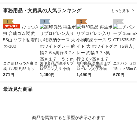
事務用品・文房具の人気ランキング
もっと見る
1
2
3
4
32%OFF
コクヨ ひっつき虫 合
無印良品 再生ポリプ
無印良品 再生ポリプ
ニチバン セロ
成ゴム製 約55山 ソフ
ロピレン入り 小物収
ロピレン入り 小物収
15mm×35m C
ト粘着剤 タ-380
371
納ケース 大 ホワイト
1,490
納ケース ワイド 大 ホ
1,490
5P 1パック（
670
円
円
円
円
グレー 約幅２６×奥行
ワイトグレー 約幅３
３７×高さ１７．５ｃ
７×奥行２６×高さ１
最近見た商品
ｍ 良品計画
７．５ｃｍ 良品計画
商品を閲覧すると履歴が表示されます