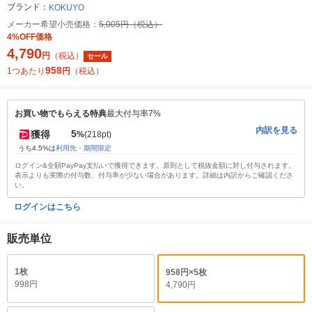
ブランド：
KOKUYO
メーカー希望小売価格：
5,005円（税込）
4%OFF価格
4,790
円
（税込）
セール
958
1つあたり
円
（税込）
お買い物でもらえる特典
最大付与率7%
内訳を見る
5
獲得
%
(218pt)
うち4.5%は
利用先・期間限定
ログイン&全額PayPay支払いで獲得できます。原則として税抜金額に対し付与されます。
表示よりも実際の付与数、付与率が少ない場合があります。詳細は内訳からご確認くださ
い。
ログインはこちら
販売単位
1枚
958円×5枚
998円
4,790円