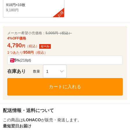
918円×10枚
9,180円
お得
メーカー希望小売価格：
5,005円（税込）
4%OFF価格
4,790
円
（税込）
セール
958
1つあたり
円
（税込）
5
%
(218pt)
在庫あり
1
数量
カートに入れる
配送情報・送料について
この商品は
LOHACO
が販売・発送します。
最短翌日お届け