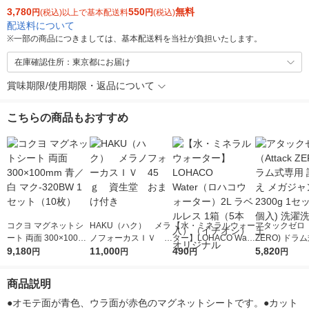
3,780
550
無料
円
(税込)以上で基本配送料
円
(税込)
配送料について
※
一部の商品につきましては、基本配送料を当社が負担いたします。
在庫確認住所：東京都にお届け
賞味期限/使用期限・返品について
こちらの商品もおすすめ
コクヨ マグネットシ
HAKU（ハク） メラ
【水・ミネラルウォー
アタックゼロ（A
ート 両面 300×100m
ノフォーカスＩＶ 4
ター】LOHACO Wate
ZERO) ドラ
m 青／白 マク-320BW
9,180
5ｇ 資生堂 おまけ
11,000
r（ロハコウォータ
490
詰め替え メガ
5,820
円
円
円
円
1セット（10枚）
付き
ー）2L ラベルレス 1
ボ 2300g 1
箱（5本入）（イチオ
個入) 洗濯洗剤
商品説明
シ） オリジナル
●オモテ面が青色、ウラ面が赤色のマグネットシートです。●カット