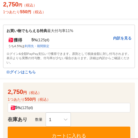
2,750
円
（税込）
550
1つあたり
円
（税込）
お買い物でもらえる特典
最大付与率11%
内訳を見る
5
獲得
%
(125pt)
うち4.5%は
利用先・期間限定
ログイン&全額PayPay支払いで獲得できます。原則として税抜金額に対し付与されます。
表示よりも実際の付与数、付与率が少ない場合があります。詳細は内訳からご確認くださ
い。
ログインはこちら
2,750
円
（税込）
550
1つあたり
円
（税込）
5
%
(125pt)
在庫あり
1
数量
カートに入れる