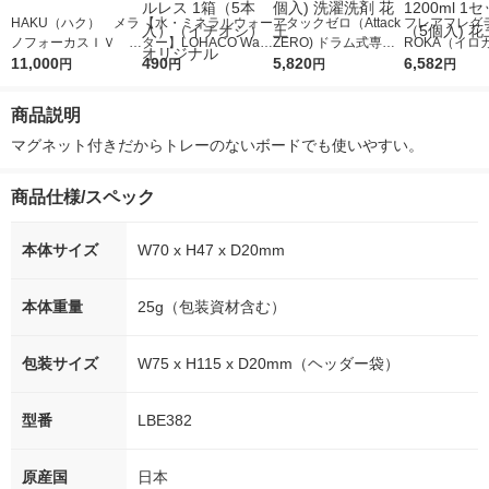
HAKU（ハク） メラ
【水・ミネラルウォー
アタックゼロ（Attack
フレアフレグラ
ノフォーカスＩＶ 4
ター】LOHACO Wate
ZERO) ドラム式専用
ROKA（イロ
5ｇ 資生堂 おまけ
11,000
r（ロハコウォータ
490
詰め替え メガジャン
5,820
イキッドリリ
6,582
円
円
円
円
付き
ー）2L ラベルレス 1
ボ 2300g 1セット（2
柔軟剤 詰め替
箱（5本入）（イチオ
個入) 洗濯洗剤 花王
大 1200ml 
商品説明
シ） オリジナル
（5個入) 花王
マグネット付きだからトレーのないボードでも使いやすい。
商品仕様/スペック
本体サイズ
W70 x H47 x D20mm
本体重量
25g（包装資材含む）
包装サイズ
W75 x H115 x D20mm（ヘッダー袋）
型番
LBE382
原産国
日本