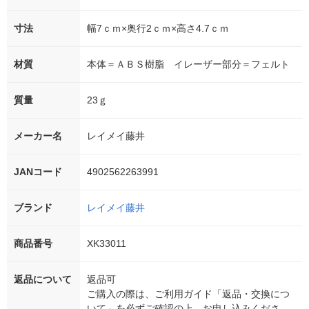
寸法
幅7ｃｍ×奥行2ｃｍ×高さ4.7ｃｍ
材質
本体＝ＡＢＳ樹脂 イレーザー部分＝フェルト
質量
23ｇ
メーカー名
レイメイ藤井
JANコード
4902562263991
ブランド
レイメイ藤井
商品番号
XK33011
返品について
返品可
ご購入の際は、ご利用ガイド「返品・交換につ
いて」を必ずご確認の上、お申し込みくださ