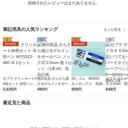
投稿されたレビューはまだありません。
筆記用具の人気ランキング
もっと見る
1
2
3
4
31%OFF
38%OFF
ゼブラ クリッカート4
無印良品 さらさら描
消しゴム MONO
ゼブラ デルガ
8色セット 水性ペン W
けるゲルインキボール
モノボックス 収納B
Ｒ 0.5mm 
YSS22-48C-N 1セッ
3,635
ペン ノック式 0.5mm
480
OX付 JHA-061 1個
859
でも一緒 バ
648
円
円
円
円
ト
黒 1セット（1本×4）
（小サイズ18個入）
ビー シャープ
良品計画
トンボ鉛筆
ル PーMA93
最近見た商品
ーBNV 1本