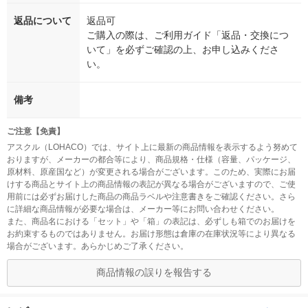
返品について
返品可
ご購入の際は、ご利用ガイド「返品・交換につ
いて」を必ずご確認の上、お申し込みくださ
い。
備考
ご注意【免責】
アスクル（LOHACO）では、サイト上に最新の商品情報を表示するよう努めて
おりますが、メーカーの都合等により、商品規格・仕様（容量、パッケージ、
原材料、原産国など）が変更される場合がございます。このため、実際にお届
けする商品とサイト上の商品情報の表記が異なる場合がございますので、ご使
用前には必ずお届けした商品の商品ラベルや注意書きをご確認ください。さら
に詳細な商品情報が必要な場合は、メーカー等にお問い合わせください。
また、商品名における「セット」や「箱」の表記は、必ずしも箱でのお届けを
お約束するものではありません。お届け形態は倉庫の在庫状況等により異なる
場合がございます。あらかじめご了承ください。
商品情報の誤りを報告する