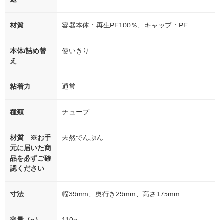
材質
容器本体：再生PE100％、キャップ：PE
本体/詰め替
使いきり
え
粘着力
通常
種類
チューブ
材質 ※お手
天然でんぷん
元に届いた商
品を必ずご確
認ください
寸法
幅39mm、奥行き29mm、高さ175mm
容量（g）
110g