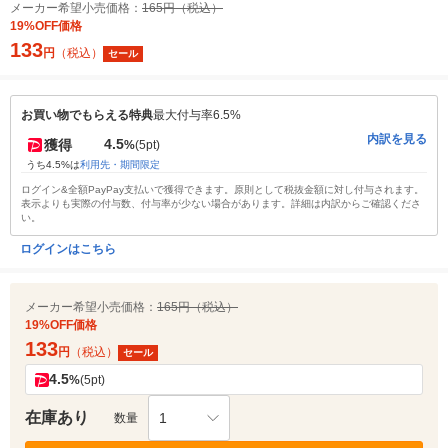
メーカー希望小売価格：
165円（税込）
19%OFF価格
133
円
（税込）
セール
お買い物でもらえる特典
最大付与率6.5%
内訳を見る
4.5
獲得
%
(5pt)
うち4.5%は
利用先・期間限定
ログイン&全額PayPay支払いで獲得できます。原則として税抜金額に対し付与されます。
表示よりも実際の付与数、付与率が少ない場合があります。詳細は内訳からご確認くださ
い。
ログインはこちら
メーカー希望小売価格：
165円（税込）
19%OFF価格
133
円
（税込）
セール
4.5
%
(5pt)
在庫あり
1
数量