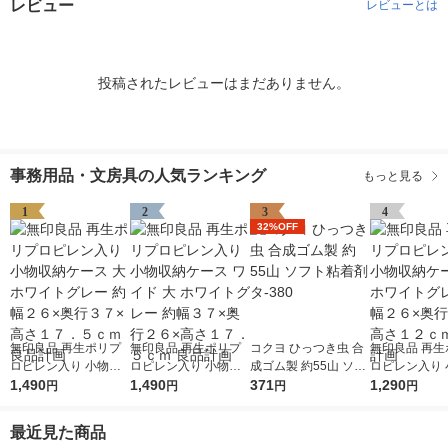
レビュー
レビューとは
投稿されたレビューはまだありません。
事務用品・文房具の人気ランキング
もっと見る
1
2
3
4
32%OFF
無印良品 再生ポリプ
無印良品 再生ポリプ
コクヨ ひっつき虫 合
無印良品 再生
ロピレン入り 小物収
ロピレン入り 小物収
成ゴム製 約55山 ソフ
ロピレン入り 
納ケース 大 ホワイト
1,490
納ケース ワイド 大 ホ
1,490
ト粘着剤 タ-380
371
納ケース 中 
1,290
円
円
円
円
グレー 約幅２６×奥行
ワイトグレー 約幅３
グレー 約幅２
３７×高さ１７．５ｃ
７×奥行２６×高さ１
３７×高さ１２
最近見た商品
ｍ 良品計画
７．５ｃｍ 良品計画
品計画