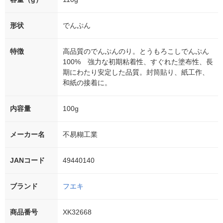
形状
でんぷん
特徴
高品質のでんぷんのり。とうもろこしでんぷん
100% 強力な初期粘着性、すぐれた塗布性、長
期にわたり安定した品質。封筒貼り、紙工作、
和紙の接着に。
内容量
100g
メーカー名
不易糊工業
JANコード
49440140
ブランド
フエキ
商品番号
XK32668