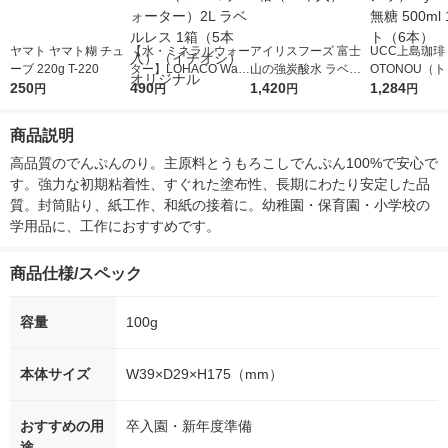
ヤマト ヤマト糊 チュ
【水・ミネラルウォー
アイリスフーズ 富士
UCC上島珈琲 
ーブ 220g T-220
ター】LOHACO Wate
山の強炭酸水 ラベル
OTONOU（
250
r（ロハコウォータ
490
レス 500ml 1箱（24
1,420
ウ） by BLAC
1,284
円
円
円
円
ー）2L ラベルレス 1
本入）
00ml 1セッ
箱（5本入）（イチオ
商品説明
シ） オリジナル
高品質のでんぷんのり。主原料とうもろこしでんぷん100%で安心で
す。強力な初期粘着性、すぐれた塗布性、長期にわたり安定した品
質。封筒貼り、紙工作、和紙の接着に。幼稚園・保育園・小学校の
学用品に、工作におすすめです。
商品仕様/スペック
容量
100g
本体サイズ
W39×D29×H175（mm）
おすすめの用
卒入園・新年度準備
途