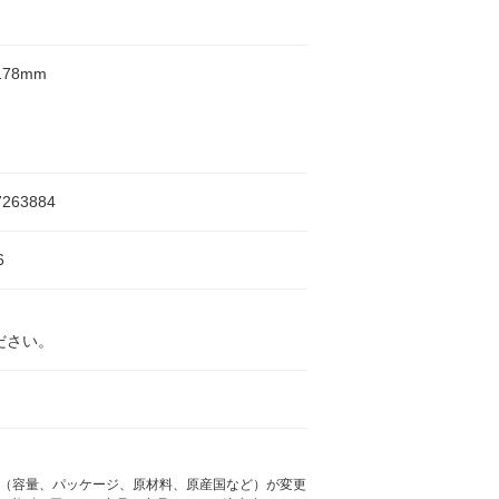
178mm
7263884
6
ださい。
様（容量、パッケージ、原材料、原産国など）が変更