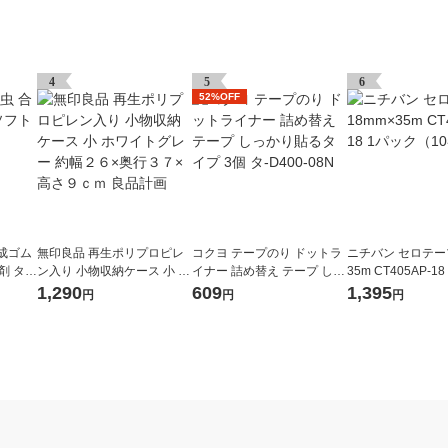
4
5
6
52%OFF
成ゴム
無印良品 再生ポリプロピレ
コクヨ テープのり ドットラ
ニチバン セロテープ
 タ-3
ン入り 小物収納ケース 小 ホ
イナー 詰め替え テープ しっ
35m CT405AP-1
ワイトグレー 約幅２６×奥行
かり貼るタイプ 3個 タ-D400
（10巻入）
1,290
609
1,395
円
円
円
３７×高さ９ｃｍ 良品計画
-08N