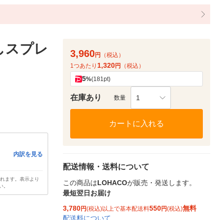
しスプレ
3,960
円
（税込）
1,320
1つあたり
円
（税込）
5
%
(181pt)
在庫あり
1
数量
カートに入れる
内訳を見る
配送情報・送料について
されます。表示より
この商品は
LOHACO
が販売・発送します。
い。
最短翌日お届け
3,780
550
無料
円
(税込)以上で基本配送料
円
(税込)
配送料について