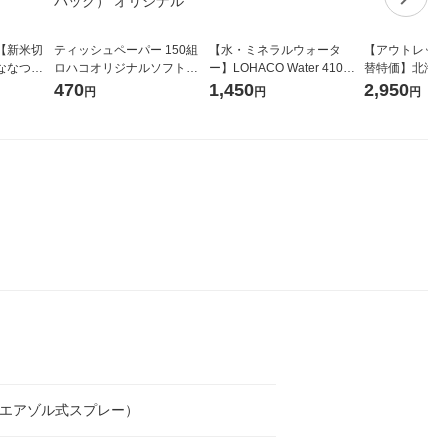
【新米切
ティッシュペーパー 150組
【水・ミネラルウォータ
【アウトレット
ななつぼ
ロハコオリジナルソフトパ
ー】LOHACO Water 410ml
替特価】北海道
袋 令和7年産
ックティッシュ フィオナ オ
1箱（20本入）ラベルレス
し 精白米 5kg
470
1,450
2,950
円
円
円
ジナル
リジナル 1セット（10個：
（イチオシ） オリジナル
米 木徳神糧 オ
5個入×2パック） オリジナ
ル
l（エアゾル式スプレー）