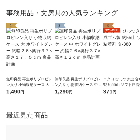
事務用品・文房具の人気ランキング
1
2
3
32%OFF
無印良品 再生ポリプロピレ
無印良品 再生ポリプロピレ
コクヨ ひっつき虫 合
ン入り 小物収納ケース 大 ホ
ン入り 小物収納ケース 中 ホ
製 約55山 ソフト粘着剤
ワイトグレー 約幅２６×奥行
ワイトグレー 約幅２６×奥行
80
1,490
1,290
371
円
円
円
３７×高さ１７．５ｃｍ 良品
３７×高さ１２ｃｍ 良品計画
計画
最近見た商品