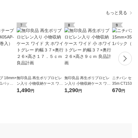
もっと見る
7
8
9
 18mm×
無印良品 再生ポリプロピレ
無印良品 再生ポリプロピレ
ニチバン セロテ
8 1パック
ン入り 小物収納ケース ワイ
ン入り 小物収納ケース ワイ
35m CT1535
ド 大 ホワイトグレー 約幅３
ド 小 ホワイトグレー 約幅３
巻入）
1,490
1,290
670
円
円
円
７×奥行２６×高さ１７．５
７×奥行２６×高さ９ｃｍ 良
ｃｍ 良品計画
品計画