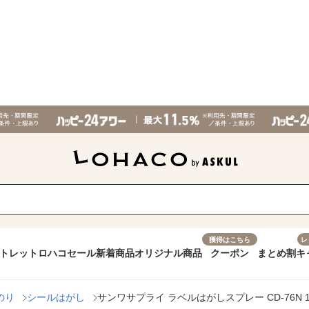
獲得はこちら
レ
トレット
ロハコセール
新着商品
オリジナル商品
クーポン
まとめ割
キ
のり
シールはがし
サンワサプライ ラベルはがしスプレー CD-76N 1