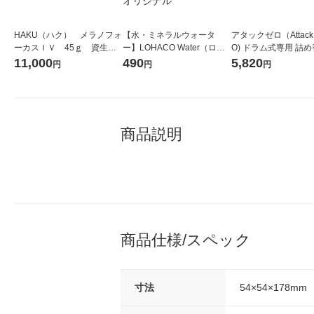
HAKU（ハク） メラノフォ
【水・ミネラルウォータ
アタックゼロ（Attack
ーカスＩＶ 45ｇ 資生
ー】LOHACO Water（ロハ
O) ドラム式専用 詰め
堂 おまけ付き
コウォーター）2L ラベルレ
ガジャンボ 2300g 1
11,000
490
5,820
円
円
円
ス 1箱（5本入）（イチオ
（2個入) 洗濯洗剤 花
シ） オリジナル
商品説明
商品仕様/スペック
寸法
54×54×178mm