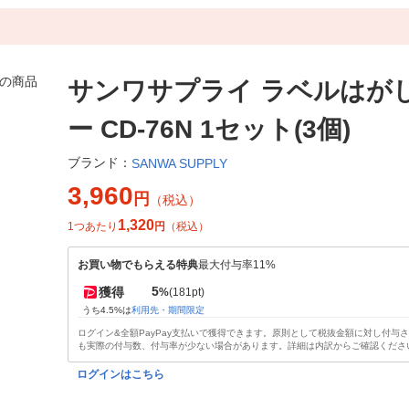
サンワサプライ ラベルはが
ー CD-76N 1セット(3個)
ブランド：
SANWA SUPPLY
3,960
円
（税込）
1,320
1つあたり
円
（税込）
お買い物でもらえる特典
最大付与率11%
5
獲得
%
(181pt)
うち4.5%は
利用先・期間限定
ログイン&全額PayPay支払いで獲得できます。原則として税抜金額に対し付与
も実際の付与数、付与率が少ない場合があります。詳細は内訳からご確認くださ
ログインはこちら