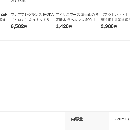
 ZER
フレアフレグランス IROKA
アイリスフーズ 富士山の強
【アウトレット】
替え メ
（イロカ） ネイキッドリリ
炭酸水 ラベルレス 500ml 1
替特価】北海道産
セット
ーの香り 柔軟剤 詰め替え 超
箱（24本入）
し 無洗米 5kg 1
6,582
1,420
2,980
円
円
円
王
特大 1200ml 1セット（5個
米 木徳神糧 オリ
入) 花王
内容量
220m