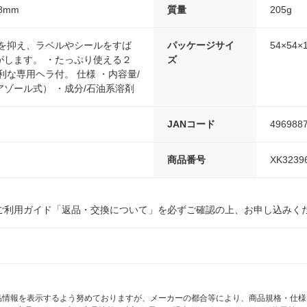
8mm
質量
205g
キを抑え、ラベルやシールをすば
パッケージサイ
54×54×
がします。 ・たっぷり使える２
ズ
利な専用ヘラ付。 仕様 ・内容量/
ゾール式） ・成分/石油系溶剤
JANコード
496988
商品番号
XK3239
ご利用ガイド「返品・交換について」を必ずご確認の上、お申し込みく
商品情報を表示するよう努めておりますが、メーカーの都合等により、商品規格・仕