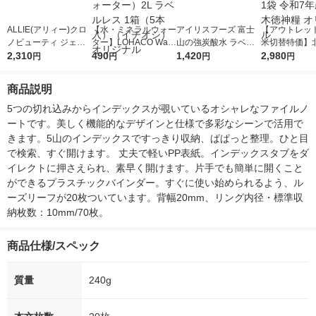
ALLIE(アリィー)クロ
【水・ミネラルウォー
アイリスフーズ 富士
【アウトレッ
ノビューティ ジェルU
ター】LOHACO Wate
山の強炭酸水 ラベル
米切替特価】
V EX 90g SPF50+・P
2,310
r（ロハコウォータ
490
レス 500ml 1箱（24
1,420
ななつぼし 無洗
2,980
円
円
円
円
A++++
ー）2L ラベルレス 1
本入）
g 1袋 令和7年
箱（5本入）（イチオ
徳神糧 オリジ
商品説明
シ） オリジナル
5つの切れ込みからインデックスが覗いているオシャレなファイルノ
ートです。美しく機能的なデザインと仕様で多彩なシーンで活用で
きます。5山のインデックスですっきり収納、ぱぱっと整理。ひと目
で検索、すぐ開けます。 丈夫で軽いPP表紙。インデックスタブをダ
イレクトに押さえられ、素早く開けます。片手でも簡単に開くこと
ができるプラスチックバインダー。すぐに使い始められるよう、ル
ーズリーフが20枚ついています。背幅20mm、リング内径・標準収
納枚数：10mm/70枚。
商品仕様/スペック
質量
240g