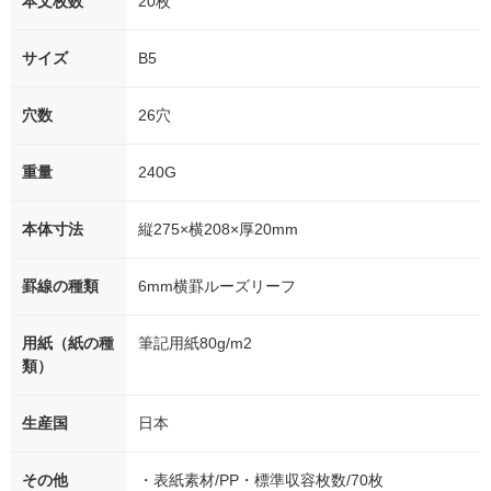
本文枚数
20枚
サイズ
B5
穴数
26穴
重量
240G
本体寸法
縦275×横208×厚20mm
罫線の種類
6mm横罫ルーズリーフ
用紙（紙の種
筆記用紙80g/m2
類）
生産国
日本
その他
・表紙素材/PP・標準収容枚数/70枚