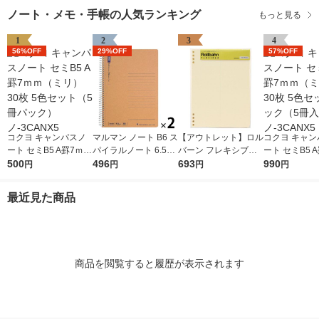
ノート・メモ・手帳の人気ランキング
もっと見る
1
2
3
4
56%OFF
29%OFF
57%OFF
コクヨ キャンパスノ
マルマン ノート B6 ス
【アウトレット】ロル
コクヨ キャン
ート セミB5 A罫7ｍｍ
パイラルノート 6.5m
バーン フレキシブル
ート セミB5 
（ミリ） 30枚 5色セ
500
m横罫 80枚 N238ES
496
リフィル A5 4分割 ク
693
（ミリ） 30枚
990
円
円
円
円
ット（5冊パック）
2冊
リーム ノート デルフ
ット2パック（
ノ-3CANX5
ォニックス（Rollbah
2） ノ-3CAN
最近見た商品
n）
商品を閲覧すると履歴が表示されます