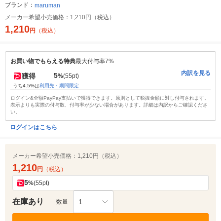
ブランド：
maruman
メーカー希望小売価格：
1,210円（税込）
1,210
円
（税込）
お買い物でもらえる特典
最大付与率7%
内訳を見る
5
獲得
%
(55pt)
うち4.5%は
利用先・期間限定
ログイン&全額PayPay支払いで獲得できます。原則として税抜金額に対し付与されます。
表示よりも実際の付与数、付与率が少ない場合があります。詳細は内訳からご確認くださ
い。
ログインはこちら
メーカー希望小売価格：
1,210円（税込）
1,210
円
（税込）
5
%
(55pt)
在庫あり
1
数量