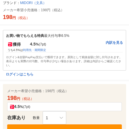
ブランド：
MIDORI（文具）
メーカー希望小売価格：
198円（税込）
198
円
（税込）
お買い物でもらえる特典
最大付与率6.5%
内訳を見る
4.5
獲得
%
(7pt)
うち4.5%は
利用先・期間限定
ログイン&全額PayPay支払いで獲得できます。原則として税抜金額に対し付与されます。
表示よりも実際の付与数、付与率が少ない場合があります。詳細は内訳からご確認くださ
い。
ログインはこちら
メーカー希望小売価格：
198円（税込）
198
円
（税込）
4.5
%
(7pt)
在庫あり
1
数量