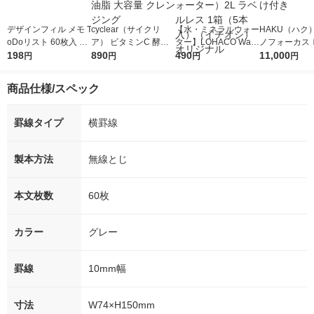
デザインフィル メモ T
cyclear（サイクリ
【水・ミネラルウォー
HAKU（ハク
oDoリスト 60枚入 紺
ア） ビタミンC 酵素
ター】LOHACO Wate
ノフォーカス
91802345 1冊
198
クレンジングオイル 4
890
r（ロハコウォータ
490
5ｇ 資生堂
11,000
円
円
円
円
00ml 熊野油脂 大容量
ー）2L ラベルレス 1
付き
クレンジング
箱（5本入）（イチオ
商品仕様/スペック
シ） オリジナル
罫線タイプ
横罫線
製本方法
無線とじ
本文枚数
60枚
カラー
グレー
罫線
10mm幅
寸法
W74×H150mm