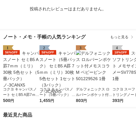
投稿されたレビューはまだありません。
ノート・メモ・手帳の人気ランキング
もっと見る
1
2
3
4
56%OFF
58%OFF
18%OFF
コクヨ キャンパスノ
コクヨ キャンパスノ
デルフォニックス ロ
コクヨ スーフ
ート セミB5 A罫7ｍｍ
ート（5冊パック） セ
ルバーンポケット付メ
トリングノート
（ミリ） 30枚 5色セ
500
ミB5 A罫 7ｍｍ（ミ
1,455
モスコラM ベビーピ
803
サイズ 青 メー
393
円
円
円
円
ット（5冊パック）
リ）30枚 5色セット 1
ンク 501229526 1冊
S4ーLB 1冊
ノ-3CANX5
セット（3パック）ノ-
最近見た商品
3CANX5