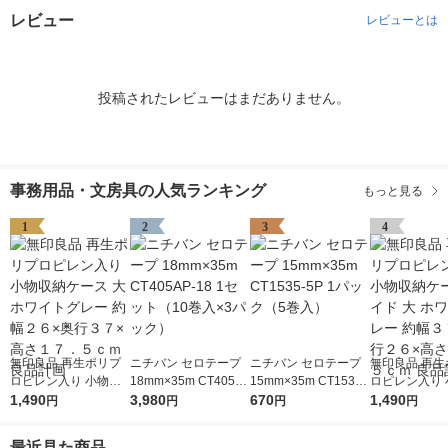
レビュー
レビューとは
投稿されたレビューはまだありません。
事務用品・文房具の人気ランキング
もっと見る
1
2
3
4
無印良品 再生ポリプ
ニチバン セロテープ
ニチバン セロテープ
無印良品 再生
ロピレン入り 小物収
18mm×35m CT405A
15mm×35m CT1535-
ロピレン入り 
納ケース 大 ホワイト
1,490
P-18 1セット（10巻
3,980
5P 1パック（5巻入）
670
納ケース ワイド
1,490
円
円
円
円
グレー 約幅２６×奥行
入×3パック）
ワイトグレー 
３７×高さ１７．５ｃ
７×奥行２６×
最近見た商品