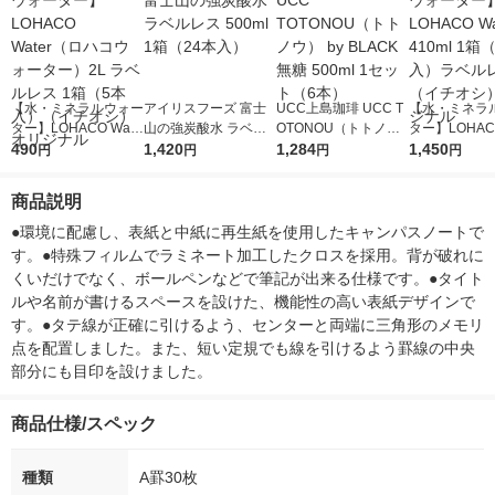
【水・ミネラルウォー
アイリスフーズ 富士
UCC上島珈琲 UCC T
【水・ミネラ
ター】LOHACO Wate
山の強炭酸水 ラベル
OTONOU（トトノ
ター】LOHACO
r（ロハコウォータ
490
レス 500ml 1箱（24
1,420
ウ） by BLACK無糖 5
1,284
r 410ml 1箱
1,450
円
円
円
円
ー）2L ラベルレス 1
本入）
00ml 1セット（6本）
入）ラベルレ
箱（5本入）（イチオ
オシ） オリジ
商品説明
シ） オリジナル
●環境に配慮し、表紙と中紙に再生紙を使用したキャンパスノートで
す。●特殊フィルムでラミネート加工したクロスを採用。背が破れに
くいだけでなく、ボールペンなどで筆記が出来る仕様です。●タイト
ルや名前が書けるスペースを設けた、機能性の高い表紙デザインで
す。●タテ線が正確に引けるよう、センターと両端に三角形のメモリ
点を配置しました。また、短い定規でも線を引けるよう罫線の中央
部分にも目印を設けました。
商品仕様/スペック
種類
A罫30枚