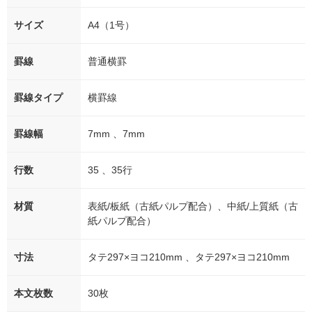
サイズ
A4（1号）
罫線
普通横罫
罫線タイプ
横罫線
罫線幅
7mm 、7mm
行数
35 、35行
材質
表紙/板紙（古紙パルプ配合）、中紙/上質紙（古
紙パルプ配合）
寸法
タテ297×ヨコ210mm 、タテ297×ヨコ210mm
本文枚数
30枚