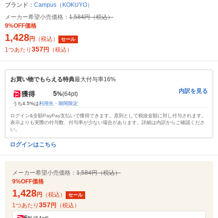
ブランド：
Campus（KOKUYO）
メーカー希望小売価格：
1,584円（税込）
9%OFF価格
1,428
円
（税込）
セール
357
1つあたり
円
（税込）
お買い物でもらえる特典
最大付与率16%
内訳を見る
5
獲得
%
(64pt)
うち4.5%は
利用先・期間限定
ログイン&全額PayPay支払いで獲得できます。原則として税抜金額に対し付与されます。
表示よりも実際の付与数、付与率が少ない場合があります。詳細は内訳からご確認くださ
い。
ログインはこちら
メーカー希望小売価格：
1,584円（税込）
9%OFF価格
1,428
円
（税込）
セール
357
1つあたり
円
（税込）