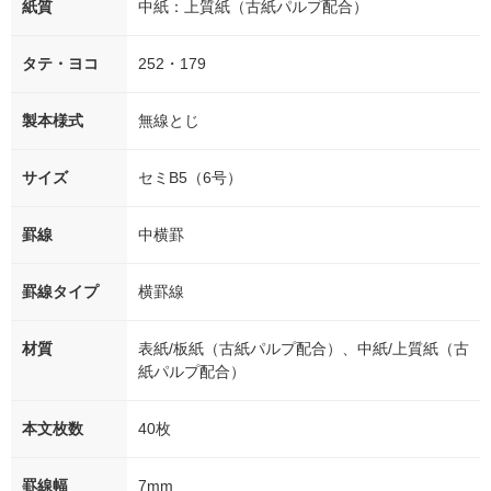
紙質
中紙：上質紙（古紙パルプ配合）
タテ・ヨコ
252・179
製本様式
無線とじ
サイズ
セミB5（6号）
罫線
中横罫
罫線タイプ
横罫線
材質
表紙/板紙（古紙パルプ配合）、中紙/上質紙（古
紙パルプ配合）
本文枚数
40枚
罫線幅
7mm