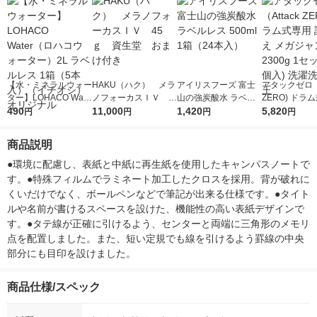
【水・ミネラルウォー
HAKU（ハク） メラ
アイリスフーズ 富士
アタックゼロ（A
ター】LOHACO Wate
ノフォーカスＩＶ 4
山の強炭酸水 ラベル
ZERO) ドラ
r（ロハコウォータ
490
5ｇ 資生堂 おまけ
11,000
レス 500ml 1箱（24
1,420
詰め替え メガ
5,820
円
円
円
円
ー）2L ラベルレス 1
付き
本入）
ボ 2300g 1
箱（5本入）（イチオ
個入) 洗濯洗剤
商品説明
シ） オリジナル
●環境に配慮し、表紙と中紙に再生紙を使用したキャンパスノートで
す。●特殊フィルムでラミネート加工したクロスを採用。背が破れに
くいだけでなく、ボールペンなどで筆記が出来る仕様です。●タイト
ルや名前が書けるスペースを設けた、機能性の高い表紙デザインで
す。●タテ線が正確に引けるよう、センターと両端に三角形のメモリ
点を配置しました。また、短い定規でも線を引けるよう罫線の中央
部分にも目印を設けました。
商品仕様/スペック