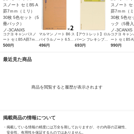
コクヨ キャンパスノ
マルマン ノート B6 ス
【アウトレット】ロル
コクヨ キャン
ート セミB5 A罫7ｍｍ
パイラルノート 6.5m
バーン フレキシブル
ート セミB5 
（ミリ） 30枚 5色セ
500
m横罫 80枚 N238ES
496
リフィル A5 4分割 ク
693
（ミリ） 30枚
990
円
円
円
円
ット（5冊パック）
2冊
リーム ノート デルフ
ット2パック（
ノ-3CANX5
ォニックス（Rollbah
2） ノ-3CAN
最近見た商品
n）
商品を閲覧すると履歴が表示されます
掲載商品の情報について
・
掲載している情報の精度には万全を期しておりますが、その内容の正確性、
安全性、有用性を保証するものではありません。