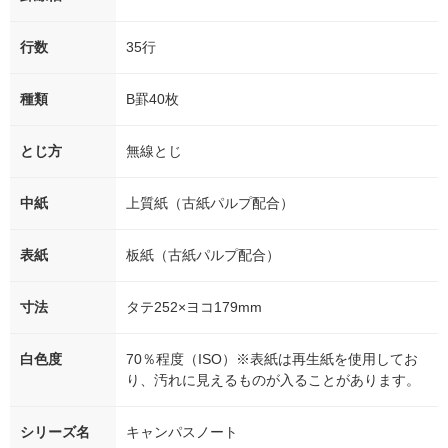
行数
35行
種類
B罫40枚
とじ方
無線とじ
中紙
上質紙（古紙パルプ配合）
表紙
板紙（古紙パルプ配合）
寸法
タテ252×ヨコ179mm
白色度
70％程度（ISO）※表紙は再生紙を使用してお
り、汚れに見えるものが入ることがあります。
シリーズ名
キャンパスノート