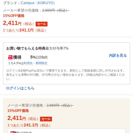
ブランド：
Campus（KOKUYO）
メーカー希望小売価格：
2,860円（税込）
15%OFF価格
2,411
円
（税込）
セール
241.1
1つあたり
円
（税込）
お買い物でもらえる特典
最大付与率7%
内訳を見る
5
獲得
%
(109pt)
うち4.5%は
利用先・期間限定
ログイン&全額PayPay支払いで獲得できます。原則として税抜金額に対し付与されます。
表示よりも実際の付与数、付与率が少ない場合があります。詳細は内訳からご確認くださ
い。
ログインはこちら
メーカー希望小売価格：
2,860円（税込）
15%OFF価格
2,411
円
（税込）
セール
241.1
1つあたり
円
（税込）