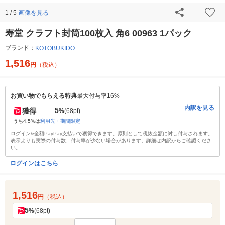
画像を見る
1 / 5
寿堂 クラフト封筒100枚入 角6 00963 1パック
ブランド：
KOTOBUKIDO
1,516
円
（税込）
お買い物でもらえる特典
最大付与率16%
内訳を見る
5
獲得
%
(68pt)
うち4.5%は
利用先・期間限定
ログイン&全額PayPay支払いで獲得できます。原則として税抜金額に対し付与されます。
表示よりも実際の付与数、付与率が少ない場合があります。詳細は内訳からご確認くださ
い。
ログインはこちら
1,516
円
（税込）
5
%
(68pt)