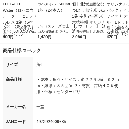
【水・ミネラルウォー
アイリスフーズ 富士
【アウトレット】【新
ティッシュペー
ター】LOHACO Wate
山の強炭酸水 ラベル
米切替特価】北海道産
50組 ロハコ
r（ロハコウォータ
490
レス 500ml 1箱（24
1,420
ななつぼし 無洗米 5k
2,980
ルソフトパッ
470
円
円
円
円
ー）2L ラベルレス 1
本入）
g 1袋 令和7年産 米 木
シュ フィオナ
箱（5本入）（イチオ
徳神糧 オリジナル
ナル 1セット
商品仕様/スペック
シ） オリジナル
個：5個入×2
オリジナル
サイズ
角6
商品仕様
・規格：角６・サイズ：縦２２９×横１６２ｍ
ｍ・紙厚：８５ｇ/ｍ２・材質：古紙４０％使
用・仕様：センター貼り
メーカー名
寿堂
JANコード
4972924009635