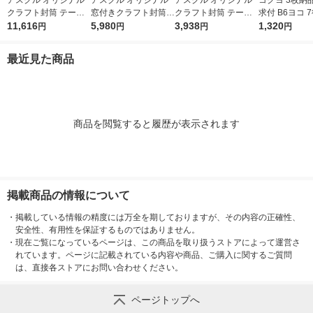
アスクル オリジナル
アスクル オリジナル
アスクル オリジナル
コクヨ 3枚納
クラフト封筒 テープ
窓付きクラフト封筒
クラフト封筒 テープ
求付 B6ヨコ 7
付 角2 1200枚 1セッ
11,616
透けないタイプ 長3 1
5,980
付 長3〒枠なし 1箱
3,938
3冊 ノーカー
1,320
円
円
円
円
ト（6箱） オリジナル
セット（100枚×10
（1000枚） オリジナ
ウ-333
箱） オリジナル
ル
最近見た商品
商品を閲覧すると履歴が表示されます
掲載商品の情報について
・
掲載している情報の精度には万全を期しておりますが、その内容の正確性、
安全性、有用性を保証するものではありません。
・
現在ご覧になっているページは、この商品を取り扱うストアによって運営さ
れています。ページに記載されている内容や商品、ご購入に関するご質問
は、直接各ストアにお問い合わせください。
ページトップへ