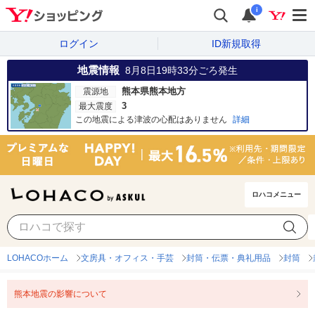
i
ログイン
ID新規取得
地震情報
8月8日19時33分
ごろ発生
熊本県熊本地方
震源地
3
最大震度
この地震による津波の心配はありません
詳細
ロハコメニュー
LOHACOホーム
文房具・オフィス・手芸
封筒・伝票・典礼用品
封筒
熊本地震の影響について