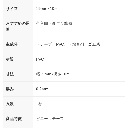
サイズ
19mm×10m
おすすめの用
卒入園・新年度準備
途
主成分
・テープ：PVC、・粘着剤：ゴム系
材質
PVC
寸法
幅19mm×長さ10m
厚み
0.2mm
入数
1巻
商品特徴
ビニールテープ