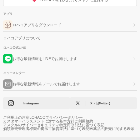
LOHACOをお気に入りストアに登録する
アプリ
ロハコアプリをダウンロード
ロハコアプリについて
ロハコ公式LINE
お得な最新情報をLINEでお届けします
ニュースレター
お得な最新情報をメールでお届けします
Instagram
X（旧Twitter）
ご利用上の注意
LOHACOプライバシーポリシー
カスタマーハラスメントに対する基本方針
ご利用規約
アスクルのサイバーセキュリティ
特定商取引法に基づく表記
酒類販売管理者標識の掲示
古物営業法に基づく表記
医薬品の販売に関する表示