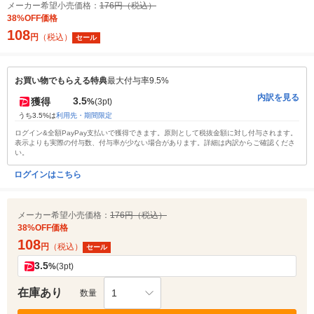
メーカー希望小売価格：
176円（税込）
38%OFF価格
108
円
（税込）
セール
お買い物でもらえる特典
最大付与率9.5%
内訳を見る
3.5
獲得
%
(3pt)
うち3.5%は
利用先・期間限定
ログイン&全額PayPay支払いで獲得できます。原則として税抜金額に対し付与されます。
表示よりも実際の付与数、付与率が少ない場合があります。詳細は内訳からご確認くださ
い。
ログインはこちら
メーカー希望小売価格：
176円（税込）
38%OFF価格
108
円
（税込）
セール
3.5
%
(3pt)
在庫あり
1
数量