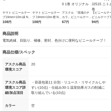
ヤマト ビニールテー
ヤマト ビニールテー
アスクル 「現場のチ
【ビニールテ
プ19mm×10m 緑 NO2
プ 19mm×10m 橙 NO
カラ」ビニールテープ
ビニルテープ N
00-19-4 1巻
108
200-19-24
108
19×10 黒 3612112BK
67
白 幅19mm×
94
円
円
円
円
211910 1巻 オリジナ
J2515 ニトム
ル
商品説明
電気絶縁、目貼り、補修、密封、色分けに便利なビニールテープ！
商品仕様/スペック
アスクル商品
20
環境スコア
アスクル商品
・容器包装11:分別・リユース・リサイクルしや
環境スコア詳
すい(10点)・仕組み30-1:温室効果ガスの削減に
細/加点項目
取り組んでいる(10点)
カラー
空