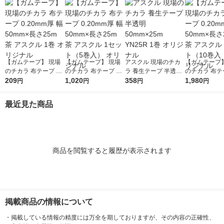
【ガムテープ】 現場
【ガムテープ】 現場
アスクル 現場のチカ
【ガムテープ】
のチカラ 布テープ 0.2
のチカラ 布テープ 0.2
ラ 養生テープ 半透明
のチカラ 布テー
0mm厚 幅50mm×長さ
209
0mm厚 幅50mm×長さ
1,020
50mm×25m YN25R 1
358
0mm厚 幅50
1,980
円
円
円
円
25m 茶 アスクル 1巻
25m 茶 アスクル 1セ
巻 オリジナル
25m 茶 アスク
オリジナル
ット（5巻入） オリジ
ット（10巻入 
最近見た商品
ナル
ジナル
商品を閲覧すると履歴が表示されます
掲載商品の情報について
・
掲載している情報の精度には万全を期しておりますが、その内容の正確性、