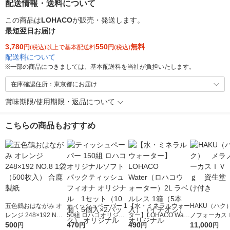
配送情報・送料について
この商品は
LOHACO
が販売・発送します。
最短翌日お届け
3,780
550
無料
円
(税込)以上で基本配送料
円
(税込)
配送料について
※
一部の商品につきましては、基本配送料を当社が負担いたします。
在庫確認住所：東京都にお届け
賞味期限/使用期限・返品について
こちらの商品もおすすめ
五色鶴おはながみ オ
ティッシュペーパー 1
【水・ミネラルウォー
HAKU（ハク
レンジ 248×192 NO.8
50組 ロハコオリジナ
ター】LOHACO Wate
ノフォーカス
1袋（500枚入） 合鹿
500
ルソフトパックティッ
470
r（ロハコウォータ
490
5ｇ 資生堂
11,000
円
円
円
円