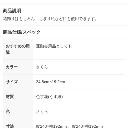
製紙
シュ フィオナ オリジ
ー）2L ラベルレス 1
付き
ナル 1セット（10
箱（5本入）（イチオ
商品説明
個：5個入×2パック）
シ） オリジナル
オリジナル
花飾りはもちろん、ちぎり絵などにも使用できます。
商品仕様/スペック
おすすめの用
運動会用品としても
途
カラー
さくら
サイズ
24.8cm×19.2cm
材質
色京花(うす紙)
色
さくら
寸法
縦248×横192mm 、縦248×横192mm