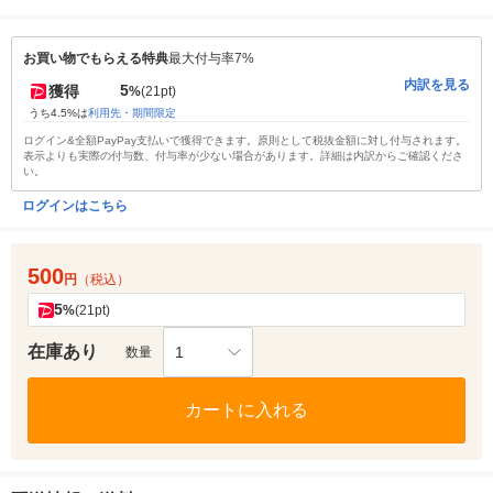
お買い物でもらえる特典
最大付与率7%
内訳を見る
5
獲得
%
(21pt)
うち4.5%は
利用先・期間限定
ログイン&全額PayPay支払いで獲得できます。原則として税抜金額に対し付与されます。
表示よりも実際の付与数、付与率が少ない場合があります。詳細は内訳からご確認くださ
い。
ログインはこちら
500
円
（税込）
5
%
(21pt)
在庫あり
1
数量
カートに入れる