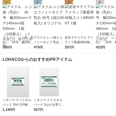
1
2
3
4
アスクル レジ袋（乳
アスクル レジ袋エコ
岩谷マテリアル アイ
アスクル レ
白） 45号 幅300m
ノミータイプ 乳白 45
ラップ家庭用60枚入
白） 30号 幅
m×マチ140mm×縦53
580
号 1袋(100枚入) オリ
479
り I-WRAP-HT 1個
207
m×マチ130m
423
円
円
円
円
0mm 1袋（100枚
ジナル
0mm 1袋（1
入）（イチオシ） オ
入） オリジ
LOHACOからのおすすめPRアイテム
リジナル
シモジマ クリスタル
シモジマ クリスタル
パック SA4 100枚入 6
パック Sはがき用 100
739200 1袋(100枚入)
1,160
枚入 6751700 1袋(10
427
円
円
0枚入)