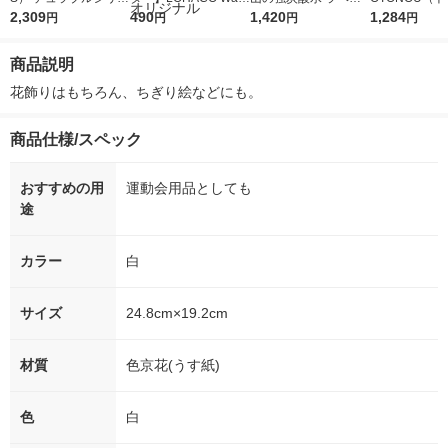
ズ クックパン 20cm
2,309
r（ロハコウォータ
490
レス 500ml 1箱（24
1,420
ウ） by BLAC
1,284
円
円
円
円
ガス火専用 グレー KN
ー）2L ラベルレス 1
本入）
00ml 1セッ
B-020S GY 1個
箱（5本入）（イチオ
商品説明
シ） オリジナル
花飾りはもちろん、ちぎり絵などにも。
商品仕様/スペック
おすすめの用
運動会用品としても
途
カラー
白
サイズ
24.8cm×19.2cm
材質
色京花(うす紙)
色
白