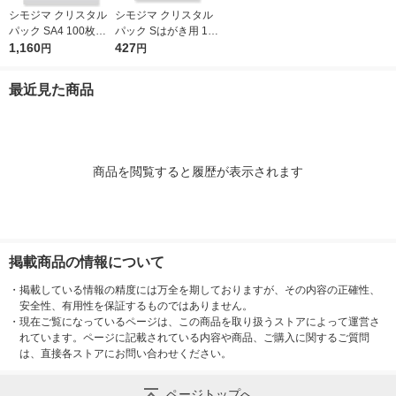
シモジマ クリスタル
シモジマ クリスタル
パック SA4 100枚入 6
パック Sはがき用 100
739200 1袋(100枚入)
1,160
枚入 6751700 1袋(10
427
円
円
0枚入)
最近見た商品
商品を閲覧すると履歴が表示されます
掲載商品の情報について
・
掲載している情報の精度には万全を期しておりますが、その内容の正確性、
安全性、有用性を保証するものではありません。
・
現在ご覧になっているページは、この商品を取り扱うストアによって運営さ
れています。ページに記載されている内容や商品、ご購入に関するご質問
は、直接各ストアにお問い合わせください。
ページトップへ