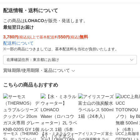
配送情報・送料について
この商品は
LOHACO
が販売・発送します。
最短翌日お届け
3,780
550
無料
円
(税込)以上で基本配送料
円
(税込)
配送料について
※
一部の商品につきましては、基本配送料を当社が負担いたします。
在庫確認住所：東京都にお届け
賞味期限/使用期限・返品について
こちらの商品もおすすめ
サーモス（THERMO
【水・ミネラルウォー
アイリスフーズ 富士
UCC上島珈琲 
S） デュラブルシリー
ター】LOHACO Wate
山の強炭酸水 ラベル
OTONOU（