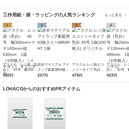
工作用紙・袋・ラッピングの人気ランキング
もっと見る
1
2
3
4
アスクル レジ袋（乳
岩谷マテリアル アイ
アスクル レジ袋エコ
アスクル レ
白） 45号 幅300m
ラップ家庭用60枚入
ノミータイプ 乳白 45
白） 30号 幅
m×マチ140mm×縦53
580
り I-WRAP-HT 1個
207
号 1袋(100枚入) オリ
479
m×マチ130m
423
円
円
円
円
0mm 1袋（100枚
ジナル
0mm 1袋（1
入）（イチオシ） オ
入） オリジ
LOHACOからのおすすめPRアイテム
リジナル