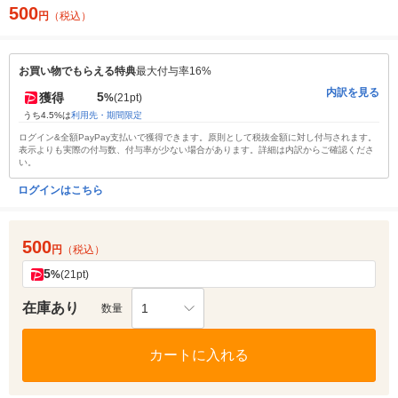
500
円
（税込）
お買い物でもらえる特典
最大付与率16%
内訳を見る
5
獲得
%
(21pt)
うち4.5%は
利用先・期間限定
ログイン&全額PayPay支払いで獲得できます。原則として税抜金額に対し付与されます。
表示よりも実際の付与数、付与率が少ない場合があります。詳細は内訳からご確認くださ
い。
ログインはこちら
500
円
（税込）
5
%
(21pt)
在庫あり
1
数量
カートに入れる