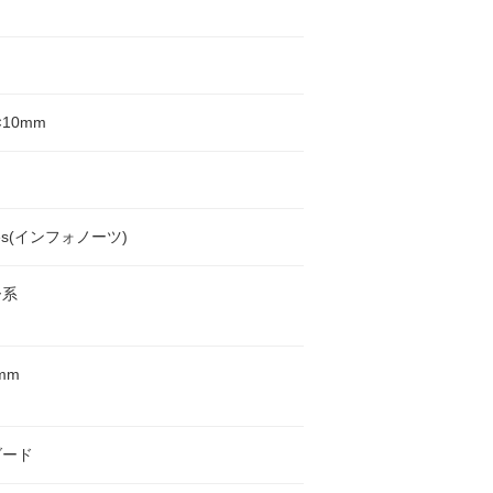
×10mm
otes(インフォノーツ)
ー系
mm
ダード