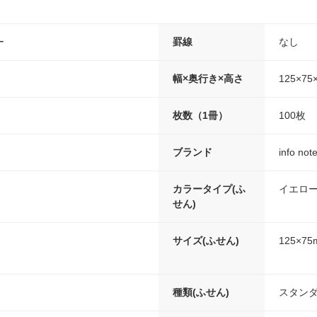
ー
罫線
なし
幅×奥行き×高さ
125×75
枚数（1冊）
100枚
ブランド
info n
カラータイプ(ふ
イエロ
せん)
サイズ(ふせん)
125×75
種類(ふせん)
スタン