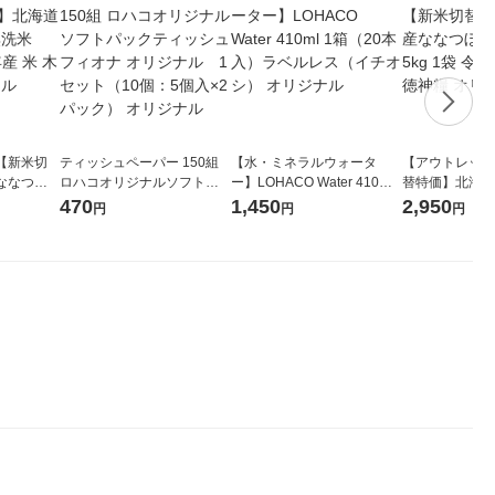
【新米切
ティッシュペーパー 150組
【水・ミネラルウォータ
【アウトレット
ななつぼ
ロハコオリジナルソフトパ
ー】LOHACO Water 410ml
替特価】北海道
袋 令和7年産
ックティッシュ フィオナ オ
1箱（20本入）ラベルレス
し 精白米 5kg
470
1,450
2,950
円
円
円
ジナル
リジナル 1セット（10個：
（イチオシ） オリジナル
米 木徳神糧 オ
5個入×2パック） オリジナ
ル