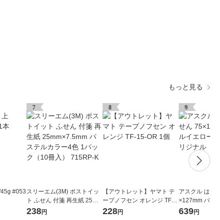
もっと見る
7
8
9
5g #053
スリーエム(3M) ポストイッ
【アウトレット】ヤマト テ
アスクル はたら
ト ふせん 付箋 再生紙 25mm
ープノフセン オレンジ TF-1
×127mm パ
×7.5mm パステルカラー4色
5-OR 1個
大判 5冊 
238
228
639
円
円
円
1パック（10冊入） 715RP-