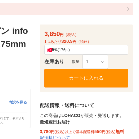
info
3,850
円
（税込）
320.9
x75mm
1つあたり
円
（税込）
5
%
(176pt)
在庫あり
1
数量
カートに入れる
内訳を見る
配送情報・送料について
この商品は
LOHACO
が販売・発送します。
されます。表示より
最短翌日お届け
い。
3,780
550
無料
円
(税込)以上で基本配送料
円
(税込)
配送料について