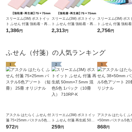
スリーエム(3M) ポストイッ
スリーエム(3M) ポストイッ
スリーエム(3M) ポ
ト ふせん 付箋 強粘着・再生
ト ふせん 付箋 強粘着・再生
ト ふせん 付箋 強粘着
紙 ノート 75mm×75mm パ
紙 ノート 75mm×75mm パ
クル・ロハコ限定販売 
1,386
2,313
2,756
円
円
円
ステルカラー5色 1箱（5冊
ステルカラー5色 10冊 6541
m×75mm マルチカ
入） 654-5SSAP2
SS-AP2
パック 1箱（23冊入）
ふせん（付箋）の人気ランキング
1
2
3
アスクル はたらく ふせん 付
スリーエム(3M) ポストイッ
アスクル はたらく ふせ
箋 75×25mm パステル5色ア
ト ふせん 付箋 再生紙 50mm
×50mm パステル5色
ソート （短冊） 25冊 オリジ
×7.5mm 混色5色 1パック（1
ト 20冊 オリジナル
972
259
868
円
円
円
ナル
0冊入） 710RP-K