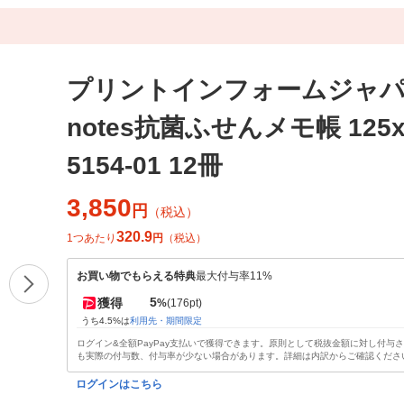
プリントインフォームジャパン 
notes抗菌ふせんメモ帳 125
5154-01 12冊
3,850
円
（税込）
320.9
1つあたり
円
（税込）
お買い物でもらえる特典
最大付与率11%
5
獲得
%
(176pt)
うち4.5%は
利用先・期間限定
ログイン&全額PayPay支払いで獲得できます。原則として税抜金額に対し付与
も実際の付与数、付与率が少ない場合があります。詳細は内訳からご確認くださ
ログインはこちら