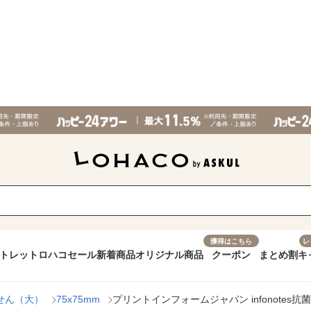
獲得はこちら
レ
トレット
ロハコセール
新着商品
オリジナル商品
クーポン
まとめ割
キ
せん（大）
75x75mm
プリントインフォームジャパン infonotes抗菌ふせ