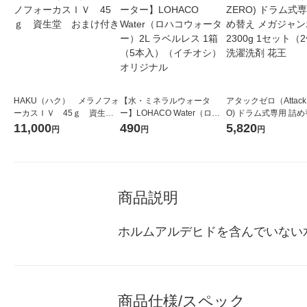
HAKU（ハク） メラノフォ
【水・ミネラルウォータ
アタックゼロ（Attack
ーカスＩＶ 45ｇ 資生
ー】LOHACO Water（ロハ
O) ドラム式専用 詰め
堂 おまけ付き
コウォーター）2L ラベルレ
ガジャンボ 2300g 1
11,000
490
5,820
円
円
円
ス 1箱（5本入）（イチオ
（2個入) 洗濯洗剤 花
シ） オリジナル
商品説明
ホルムアルデヒドを含んでいない
商品仕様/スペック