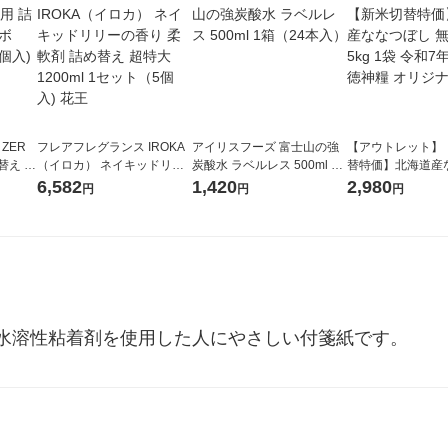
 ZER
フレアフレグランス IROKA
アイリスフーズ 富士山の強
【アウトレット】
替え メ
（イロカ） ネイキッドリリ
炭酸水 ラベルレス 500ml 1
替特価】北海道産
セット
ーの香り 柔軟剤 詰め替え 超
箱（24本入）
し 無洗米 5kg 1
6,582
1,420
2,980
円
円
円
王
特大 1200ml 1セット（5個
米 木徳神糧 オリ
入) 花王
水溶性粘着剤を使用した人にやさしい付箋紙です。