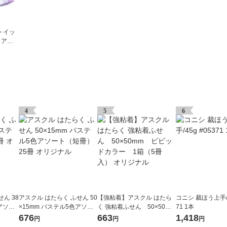
ストイッ
 アス
75m
ラー全色
 限定
4
5
6
ん 38
アスクル はたらく ふせん 50
【強粘着】アスクル はたら
コニシ 裁ほう上手/4
アソー
×15mm パステル5色アソー
く 強粘着ふせん 50×50mm
71 1本
ト（短冊） 25冊 オリジナル
ビビッドカラー 1箱（5
676
663
1,418
円
円
円
冊入） オリジナル