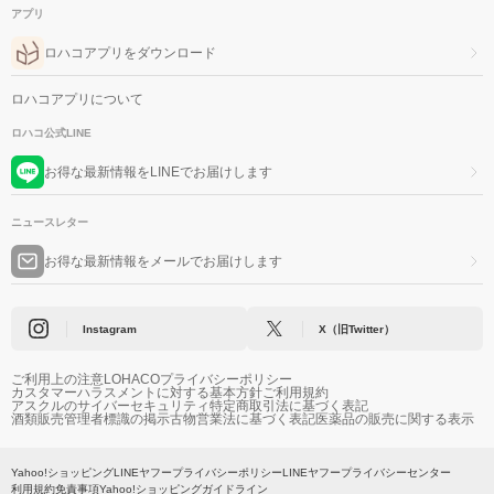
アプリ
ロハコアプリをダウンロード
ロハコアプリについて
ロハコ公式LINE
お得な最新情報をLINEでお届けします
ニュースレター
お得な最新情報をメールでお届けします
Instagram
X（旧Twitter）
ご利用上の注意
LOHACOプライバシーポリシー
カスタマーハラスメントに対する基本方針
ご利用規約
アスクルのサイバーセキュリティ
特定商取引法に基づく表記
酒類販売管理者標識の掲示
古物営業法に基づく表記
医薬品の販売に関する表示
Yahoo!ショッピング
LINEヤフープライバシーポリシー
LINEヤフープライバシーセンター
利用規約
免責事項
Yahoo!ショッピングガイドライン