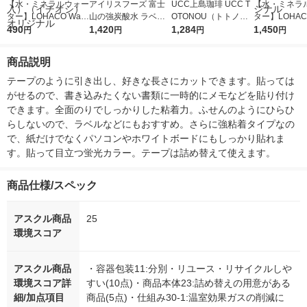
【水・ミネラルウォー
アイリスフーズ 富士
UCC上島珈琲 UCC T
【水・ミネラ
ター】LOHACO Wate
山の強炭酸水 ラベル
OTONOU（トトノ
ター】LOHACO
r（ロハコウォータ
490
レス 500ml 1箱（24
1,420
ウ） by BLACK無糖 5
1,284
r 410ml 1箱
1,450
円
円
円
円
ー）2L ラベルレス 1
本入）
00ml 1セット（6本）
入）ラベルレ
箱（5本入）（イチオ
オシ） オリジ
商品説明
シ） オリジナル
テープのように引き出し、好きな長さにカットできます。貼っては
がせるので、書き込みたくない書類に一時的にメモなどを貼り付け
できます。全面のりでしっかりした粘着力。ふせんのようにひらひ
らしないので、ラベルなどにもおすすめ。さらに強粘着タイプなの
で、紙だけでなくパソコンやホワイトボードにもしっかり貼れま
す。貼って目立つ蛍光カラー。テープは詰め替えて使えます。
商品仕様/スペック
アスクル商品
25
環境スコア
アスクル商品
・容器包装11:分別・リユース・リサイクルしや
環境スコア詳
すい(10点)・商品本体23:詰め替えの用意がある
細/加点項目
商品(5点)・仕組み30-1:温室効果ガスの削減に