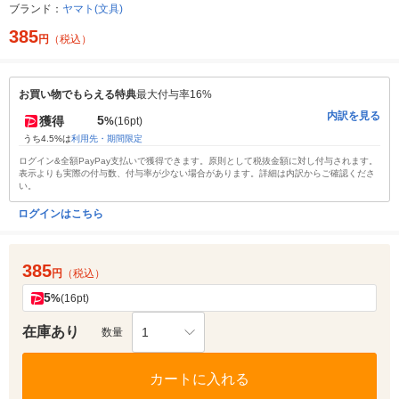
ブランド：
ヤマト(文具)
385
円
（税込）
お買い物でもらえる特典
最大付与率16%
内訳を見る
5
獲得
%
(16pt)
うち4.5%は
利用先・期間限定
ログイン&全額PayPay支払いで獲得できます。原則として税抜金額に対し付与されます。
表示よりも実際の付与数、付与率が少ない場合があります。詳細は内訳からご確認くださ
い。
ログインはこちら
385
円
（税込）
5
%
(16pt)
在庫あり
1
数量
カートに入れる