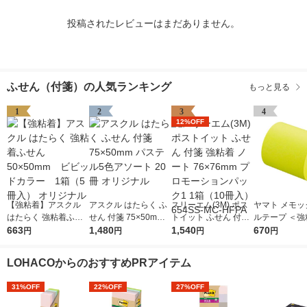
投稿されたレビューはまだありません。
ふせん（付箋）の人気ランキング
もっと見る
1
2
3
4
12%OFF
【強粘着】アスクル
アスクル はたらく ふ
スリーエム(3M) ポス
ヤマト メモッ
はたらく 強粘着ふせ
せん 付箋 75×50mm
トイット ふせん 付箋
ルテープ ＜強
ん 50×50mm ビビ
663
パステル5色アソート
1,480
強粘着 ノート 76×76
1,540
50mm幅 つめ
670
円
円
円
円
ッドカラー 1箱（5
20冊 オリジナル
mm プロモーションパ
RK-50H-LE 2
冊入） オリジナル
ック1 1箱（10冊入）
LOHACOからのおすすめPRアイテム
654SS-MC-HFPA
31%OFF
22%OFF
27%OFF