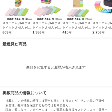
スリーエム(3M) ポス
スリーエム(3M) ポス
スリーエム(3M) ポス
スリーエム(3M
トイット ふせん 付箋
トイット ふせん 付箋
トイット ふせん 付箋
トイット ふせ
強粘着・再生紙 75m
609
強粘着・再生紙 ノー
1,386
強粘着・再生紙 見出
415
強粘着 アスク
2,756
円
円
円
円
m×25mm パステルカ
ト 75mm×75mm パス
し 50mm×15mm パス
ハコ限定販売 7
ラー5色 1箱（5冊入）
テルカラー5色 1箱（5
テルカラー5色 5冊 70
75mm マル
最近見た商品
500-5SSAP2
冊入） 654-5SSAP2
0SS-AP2
全色パック 1
入） 限定
商品を閲覧すると履歴が表示されます
掲載商品の情報について
・
掲載している情報の精度には万全を期しておりますが、その内容の正確性、
安全性、有用性を保証するものではありません。
・
現在ご覧になっているページは、この商品を取り扱うストアによって運営さ