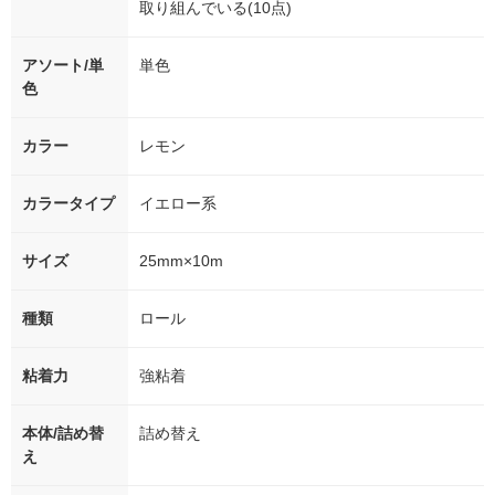
取り組んでいる(10点)
アソート/単
単色
色
カラー
レモン
カラータイプ
イエロー系
サイズ
25mm×10m
種類
ロール
粘着力
強粘着
本体/詰め替
詰め替え
え