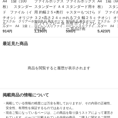
アスクル クリアーホ
無印良品 再生ポリプ
無印良品 再生ポリプ
アスクル ク
ルダー A4 1袋（10
ロピレン入りファイル
ロピレン入りファイル
ルダー A4 
0枚） スタンダー
914
ボックススタンダード
1,190
ボックススタンダード
590
0枚） スタ
5,423
円
円
円
円
ド ファイル（イチオ
Ａ４用 約幅２５×奥行
用キャスターもつけら
ド ファイル
シ） オリジナル
３２×高さ２４ｃｍ ホ
れるフタ 幅２５ｃｍ
シ） オリジナ
最近見た商品
ワイトグレー 良品計
用 ホワイトグレー 良
画
品計画
商品を閲覧すると履歴が表示されます
掲載商品の情報について
・
掲載している情報の精度には万全を期しておりますが、その内容の正確性、
安全性、有用性を保証するものではありません。
・
現在ご覧になっているページは、この商品を取り扱うストアによって運営さ
れています。ページに記載されている内容や商品、ご購入に関するご質問