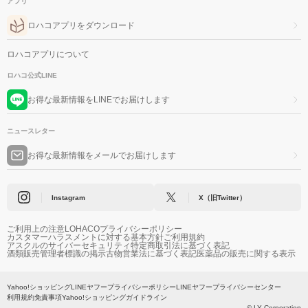
アプリ
ロハコアプリをダウンロード
ロハコアプリについて
ロハコ公式LINE
お得な最新情報をLINEでお届けします
ニュースレター
お得な最新情報をメールでお届けします
Instagram
X（旧Twitter）
ご利用上の注意
LOHACOプライバシーポリシー
カスタマーハラスメントに対する基本方針
ご利用規約
アスクルのサイバーセキュリティ
特定商取引法に基づく表記
酒類販売管理者標識の掲示
古物営業法に基づく表記
医薬品の販売に関する表示
Yahoo!ショッピング
LINEヤフープライバシーポリシー
LINEヤフープライバシーセンター
利用規約
免責事項
Yahoo!ショッピングガイドライン
© LY Corporation