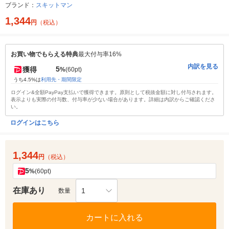
ブランド：
スキットマン
1,344
円
（税込）
お買い物でもらえる特典
最大付与率16%
内訳を見る
5
獲得
%
(60pt)
うち4.5%は
利用先・期間限定
ログイン&全額PayPay支払いで獲得できます。原則として税抜金額に対し付与されます。
表示よりも実際の付与数、付与率が少ない場合があります。詳細は内訳からご確認くださ
い。
ログインはこちら
1,344
円
（税込）
5
%
(60pt)
在庫あり
1
数量
カートに入れる