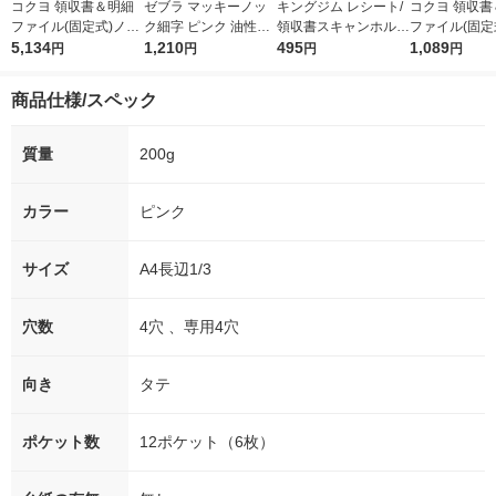
コクヨ 領収書＆明細
ゼブラ マッキーノッ
キングジム レシート/
コクヨ 領収書
ファイル(固定式)ノビ
ク細字 ピンク 油性ペ
領収書スキャンホルダ
ファイル(固定
ータ24P ライトブル
5,134
ン P-YYSS6-P 1箱（1
1,210
ー ベージュ 790ーBE
495
ータ24P 白 ラ
1,089
円
円
円
円
ー ラ-NVR510LB 1セ
0本入）
1枚
0W 1冊
ット(5冊)
商品仕様/スペック
質量
200g
カラー
ピンク
サイズ
A4長辺1/3
穴数
4穴 、専用4穴
向き
タテ
ポケット数
12ポケット（6枚）