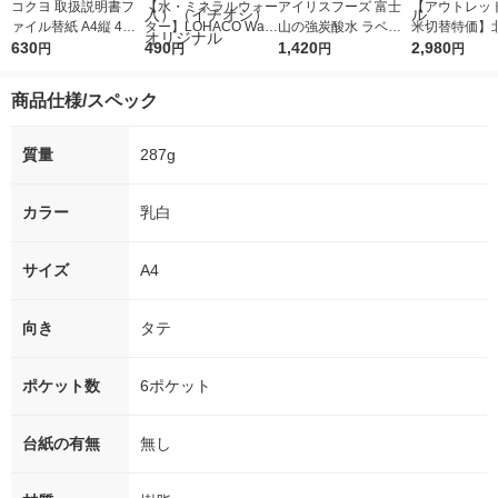
コクヨ 取扱説明書フ
【水・ミネラルウォー
アイリスフーズ 富士
【アウトレッ
ァイル替紙 A4縦 4穴
ター】LOHACO Wate
山の強炭酸水 ラベル
米切替特価】
マチ付き 封 ラ-YT870
630
r（ロハコウォータ
490
レス 500ml 1箱（24
1,420
ななつぼし 無洗
2,980
円
円
円
円
1パック(5枚入)
ー）2L ラベルレス 1
本入）
g 1袋 令和7年
箱（5本入）（イチオ
徳神糧 オリジ
商品仕様/スペック
シ） オリジナル
質量
287g
カラー
乳白
サイズ
A4
向き
タテ
ポケット数
6ポケット
台紙の有無
無し