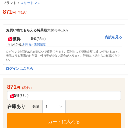
ブランド：
スキットマン
871
円
（税込）
お買い物でもらえる特典
最大付与率16%
内訳を見る
5
獲得
%
(38pt)
うち4.5%は
利用先・期間限定
ログイン&全額PayPay支払いで獲得できます。原則として税抜金額に対し付与されます。
表示よりも実際の付与数、付与率が少ない場合があります。詳細は内訳からご確認くださ
い。
ログインはこちら
871
円
（税込）
5
%
(38pt)
在庫あり
1
数量
カートに入れる