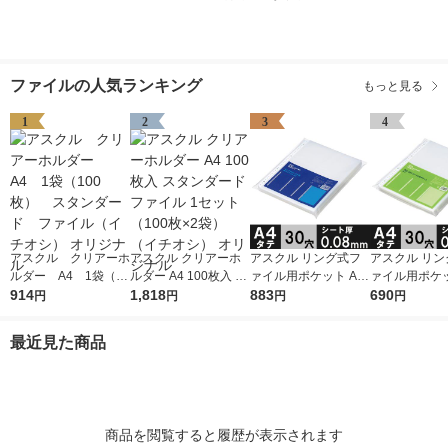
ファイルの人気ランキング
もっと見る
1
2
3
4
アスクル クリアーホ
アスクル クリアーホ
アスクル リング式フ
アスクル リン
ルダー A4 1袋（10
ルダー A4 100枚入 ス
ァイル用ポケット A4
ァイル用ポケッ
0枚） スタンダー
914
タンダード ファイル
1,818
タテ 30穴 厚さ0.08m
883
タテ 30穴 厚さ
690
円
円
円
円
ド ファイル（イチオ
1セット（100枚×2
m 1袋（100枚） オリ
m 1袋（100枚） 
シ） オリジナル
袋）（イチオシ） オ
ジナル
ジナル
最近見た商品
リジナル
商品を閲覧すると履歴が表示されます