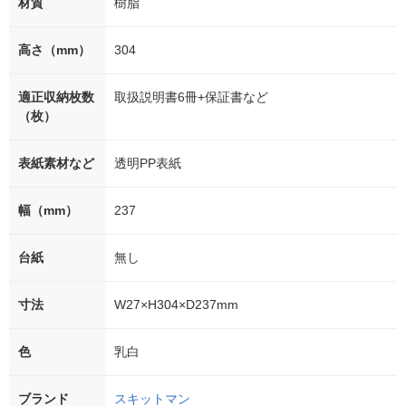
材質
樹脂
高さ（mm）
304
適正収納枚数
取扱説明書6冊+保証書など
（枚）
表紙素材など
透明PP表紙
幅（mm）
237
台紙
無し
寸法
W27×H304×D237mm
色
乳白
ブランド
スキットマン