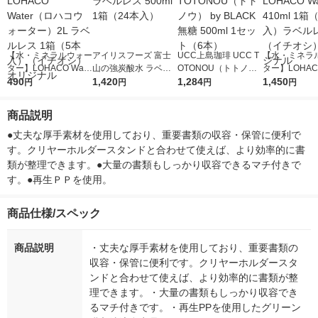
【水・ミネラルウォー
アイリスフーズ 富士
UCC上島珈琲 UCC T
【水・ミネラ
ター】LOHACO Wate
山の強炭酸水 ラベル
OTONOU（トトノ
ター】LOHACO
r（ロハコウォータ
490
レス 500ml 1箱（24
1,420
ウ） by BLACK無糖 5
1,284
r 410ml 1箱
1,450
円
円
円
円
ー）2L ラベルレス 1
本入）
00ml 1セット（6本）
入）ラベルレ
箱（5本入）（イチオ
オシ） オリジ
商品説明
シ） オリジナル
●丈夫な厚手素材を使用しており、重要書類の収容・保管に便利で
す。クリヤーホルダースタンドと合わせて使えば、より効率的に書
類が整理できます。●大量の書類もしっかり収容できるマチ付きで
す。●再生ＰＰを使用。
商品仕様/スペック
商品説明
・丈夫な厚手素材を使用しており、重要書類の
収容・保管に便利です。クリヤーホルダースタ
ンドと合わせて使えば、より効率的に書類が整
理できます。・大量の書類もしっかり収容でき
るマチ付きです。・再生PPを使用したグリーン