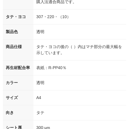
購入法適合商品です。
タテ・ヨコ
307・220・（10）
製品色
透明
商品仕様
タテ・ヨコの後の（ ）内はマチ部分の最大幅を
示しています。
再生材配合率
表紙：R-PP40％
カラー
透明
サイズ
A4
向き
タテ
シート厚
300:um