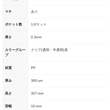
マチ
あり
ポケット数
1ポケット
厚さ
0.3mm
カラーグルー
クリア(透明・半透明)系
プ
材質
PP
厚み
300:um
高さ
307:mm
背幅
10:mm