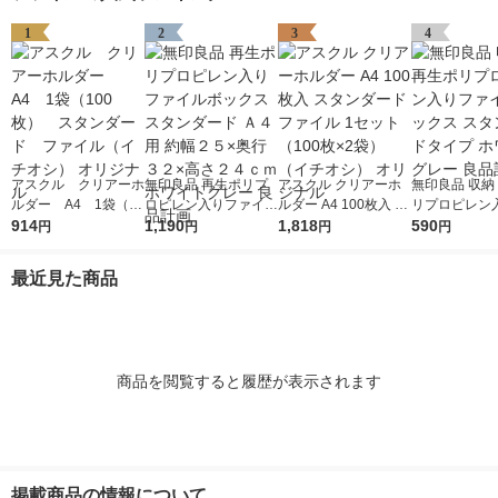
1
2
3
4
アスクル クリアーホ
無印良品 再生ポリプ
アスクル クリアーホ
無印良品 収納
ルダー A4 1袋（10
ロピレン入りファイル
ルダー A4 100枚入 ス
リプロピレン
0枚） スタンダー
914
ボックススタンダード
1,190
タンダード ファイル
1,818
イルボックス 
590
円
円
円
円
ド ファイル（イチオ
Ａ４用 約幅２５×奥行
1セット（100枚×2
ダードタイプ 
シ） オリジナル
３２×高さ２４ｃｍ ホ
袋）（イチオシ） オ
トグレー 良品
最近見た商品
ワイトグレー 良品計
リジナル
画
商品を閲覧すると履歴が表示されます
掲載商品の情報について