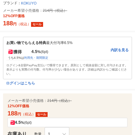
ブランド：
KOKUYO
メーカー希望小売価格：
214円（税込）
12%OFF価格
188
円
（税込）
セール
お買い物でもらえる特典
最大付与率6.5%
内訳を見る
4.5
獲得
%
(6pt)
うち4.5%は
利用先・期間限定
ログイン&全額PayPay支払いで獲得できます。原則として税抜金額に対し付与されます。
表示よりも実際の付与数、付与率が少ない場合があります。詳細は内訳からご確認くださ
い。
ログインはこちら
メーカー希望小売価格：
214円（税込）
12%OFF価格
188
円
（税込）
セール
4.5
%
(6pt)
在庫あり
1
数量