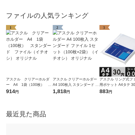
ファイルの人気ランキング
1
2
3
アスクル クリアーホルダ
アスクル クリアーホルダー
アスクル リング式フ
ー A4 1袋（100枚） ス
A4 100枚入 スタンダード フ
用ポケット A4タテ 3
タンダード ファイル（イ
ァイル 1セット（100枚×2
さ0.08mm 1袋（100枚
914
1,818
883
円
円
円
チオシ） オリジナル
袋）（イチオシ） オリジナ
リジナル
ル
最近見た商品