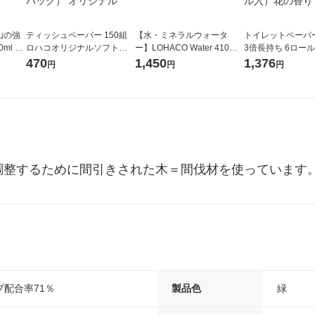
山の強
ティッシュペーパー 150組
【水・ミネラルウォータ
トイレットペーパ
ml 1
ロハコオリジナルソフトパ
ー】LOHACO Water 410ml
3倍長持ち 6ロール 75m 再
ックティッシュ フィオナ オ
1箱（20本入）ラベルレス
紙配合 スコッテ
470
1,450
1,376
円
円
円
リジナル 1セット（10個：
（イチオシ） オリジナル
パック 1セット（2
5個入×2パック） オリジナ
ロール入）花の香
ル
調整するために間引きされた木＝間伐材を使っています
配合率71％
製品色
緑