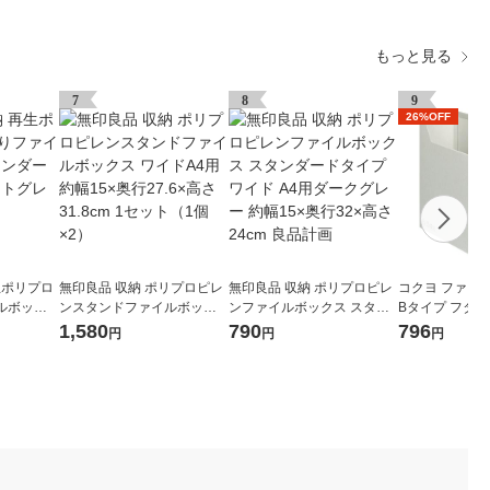
もっと見る
7
8
9
26%OFF
生ポリプロ
無印良品 収納 ポリプロピレ
無印良品 収納 ポリプロピレ
コクヨ ファイル
ルボック
ンスタンドファイルボック
ンファイルボックス スタン
Bタイプ フタ付
イプ ホワ
ス ワイドA4用 約幅15×奥行
ダードタイプワイド A4用ダ
102mm グレー 
1,580
790
796
円
円
円
画
27.6×高さ31.8cm 1セット
ークグレー 約幅15×奥行32×
（1個×2）
高さ24cm 良品計画