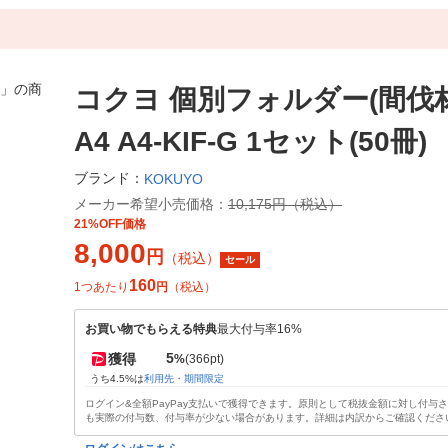
コクヨ 個別フォルダー(間伐
A4 A4-KIF-G 1セット(50冊)
ブランド：
KOKUYO
メーカー希望小売価格：
10,175円（税込）
21%OFF価格
8,000
円
（税込）
セール
160
1つあたり
円
（税込）
お買い物でもらえる特典
最大付与率16%
5
獲得
%
(366pt)
うち4.5%は
利用先・期間限定
ログイン&全額PayPay支払いで獲得できます。原則として税抜金額に対し付与
も実際の付与数、付与率が少ない場合があります。詳細は内訳からご確認くださ