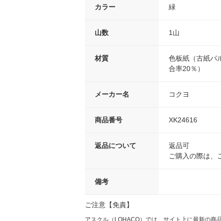
カラー
緑
山数
1山
材質
色板紙（古紙パ
合率20％）
メーカー名
コクヨ
商品番号
XK24616
返品について
返品可
ご購入の際は、
備考
ご注意【免責】
アスクル（LOHACO）では、サイト上に最新の