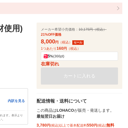
材使用)
メーカー希望小売価格：
10,175円（税込）
21%OFF価格
8,000
円
（税込）
セール
160
1つあたり
円
（税込）
5
%
(366pt)
在庫切れ
カートに入れる
配送情報・送料について
内訳を見る
この商品は
LOHACO
が販売・発送します。
されます。表示より
最短翌日お届け
い。
3,780
550
無料
円
(税込)以上で基本配送料
円
(税込)