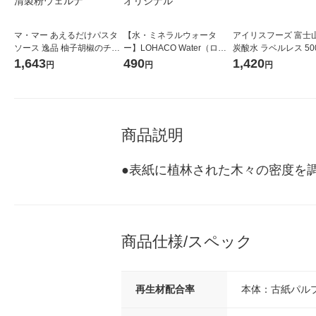
マ・マー あえるだけパスタ
【水・ミネラルウォータ
アイリスフーズ 富士
ソース 逸品 柚子胡椒のチー
ー】LOHACO Water（ロハ
炭酸水 ラベルレス 500
ズクリーム 1人前×2 九州産
コウォーター）2L ラベルレ
箱（24本入）
1,643
490
1,420
円
円
円
柚子胡椒使用 1セット（6
ス 1箱（5本入）（イチオ
個）日清製粉ウェルナ
シ） オリジナル
商品説明
●表紙に植林された木々の密度を
商品仕様/スペック
再生材配合率
本体：古紙パルプ