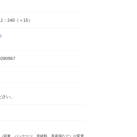
11・240（＋15）
O
0280967
ださい。
様（容量、パッケージ、原材料、原産国など）が変更