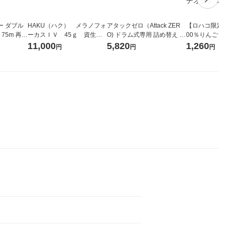
ー ダブル
HAKU（ハク） メラノフォ
アタックゼロ（Attack ZER
【ロハコ限定】
生
ーカスＩＶ 45ｇ 資生
O) ドラム式専用 詰め替え メ
00％りんごジュー
ィフラワー
堂 おまけ付き
ガジャンボ 2300g 1セット
箱（18本入）
11,000
5,820
1,260
円
円
円
パック12
（2個入) 洗濯洗剤 花王
【クイズ付き】
り
ク】（イチオシ
ル
。