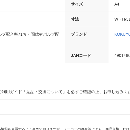
サイズ
A4
寸法
W・H/3
ルプ配合率71％・間伐材パルプ配
ブランド
KOKUY
JANコード
490148
ご利用ガイド「返品・交換について」を必ずご確認の上、お申し込みく
商品情報を表示するよう努めておりますが、メーカーの都合等により、商品規格・仕