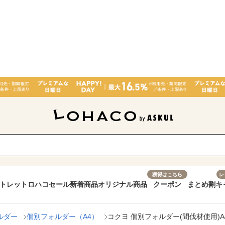
獲得はこちら
レ
トレット
ロハコセール
新着商品
オリジナル商品
クーポン
まとめ割
キ
ルダー
個別フォルダー（A4）
コクヨ 個別フォルダー(間伐材使用)A4 A