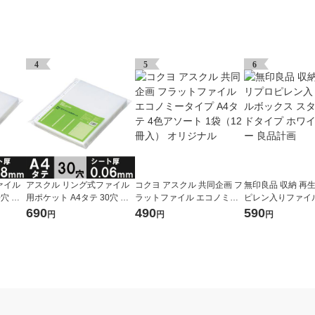
4
5
6
ァイル
アスクル リング式ファイル
コクヨ アスクル 共同企画 フ
無印良品 収納 再
0穴 厚
用ポケット A4タテ 30穴 厚
ラットファイル エコノミー
ピレン入りファイ
） オ
さ0.06mm 1袋（100枚） オ
タイプ A4タテ 4色アソート
ス スタンダードタ
690
490
590
円
円
円
リジナル
1袋（12冊入） オリジナル
イトグレー 良品計