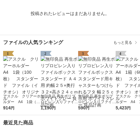
投稿されたレビューはまだありません。
ファイルの人気ランキング
もっと見る
1
2
3
4
アスクル クリアーホ
無印良品 再生ポリプ
無印良品 再生ポリプ
アスクル ク
ルダー A4 1袋（10
ロピレン入りファイル
ロピレン入りファイル
ルダー A4 
0枚） スタンダー
914
ボックススタンダード
1,190
ボックススタンダード
590
0枚） スタ
5,423
円
円
円
円
ド ファイル（イチオ
Ａ４用 約幅２５×奥行
用キャスターもつけら
ド ファイル
シ） オリジナル
３２×高さ２４ｃｍ ホ
れるフタ 幅２５ｃｍ
シ） オリジナ
最近見た商品
ワイトグレー 良品計
用 ホワイトグレー 良
画
品計画