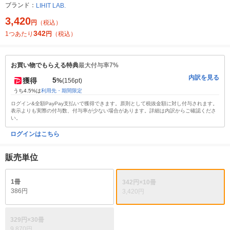
ブランド：
LIHIT LAB.
3,420
円
（税込）
342
1つあたり
円
（税込）
お買い物でもらえる特典
最大付与率7%
内訳を見る
5
獲得
%
(156pt)
うち4.5%は
利用先・期間限定
ログイン&全額PayPay支払いで獲得できます。原則として税抜金額に対し付与されます。
表示よりも実際の付与数、付与率が少ない場合があります。詳細は内訳からご確認くださ
い。
ログインはこちら
販売単位
1冊
342円×10冊
386円
3,420円
329円×30冊
9,870円