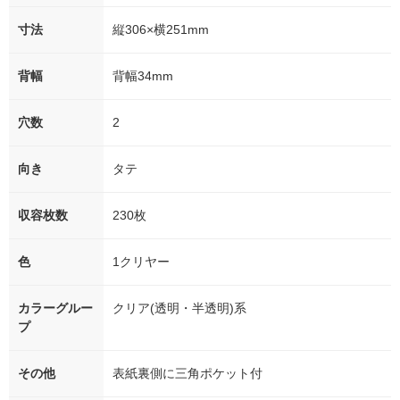
寸法
縦306×横251mm
背幅
背幅34mm
穴数
2
向き
タテ
収容枚数
230枚
色
1クリヤー
カラーグルー
クリア(透明・半透明)系
プ
その他
表紙裏側に三角ポケット付