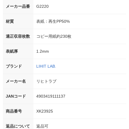
メーカー品番
G2220
材質
表紙：再生PP50%
適正収容枚数
コピー用紙約230枚
表紙厚
1.2mm
ブランド
LIHIT LAB.
メーカー名
リヒトラブ
JANコード
4903419111137
商品番号
XK23925
返品について
返品可