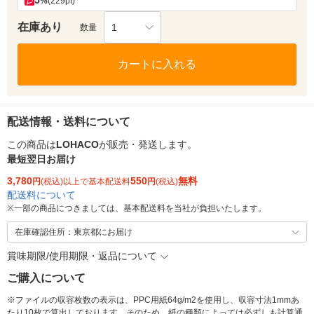
5
%
(229pt)
在庫あり
1
数量
カートに入れる
配送情報・送料について
この商品は
LOHACO
が販売・発送します。
最短翌日お届け
3,780
550
無料
円
(税込)以上で基本配送料
円
(税込)
配送料について
※
一部の商品につきましては、基本配送料を当社が負担いたします。
在庫確認住所：東京都にお届け
賞味期限/使用期限・返品について
ご購入について
※ファイルの収容枚数の表示は、PPC用紙64g/m2を使用し、収容寸法1mmあ
たり10枚で算出しております。そのため、紙の種類によっては必ずしも計算通