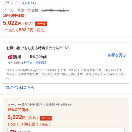
ブランド：
KOKUYO
メーカー希望小売価格：
5,940円（税込）
15%OFF価格
5,022
円
（税込）
セール
502.2
1つあたり
円
（税込）
お買い物でもらえる特典
最大付与率16%
内訳を見る
5
獲得
%
(229pt)
うち4.5%は
利用先・期間限定
ログイン&全額PayPay支払いで獲得できます。原則として税抜金額に対し付与されます。
表示よりも実際の付与数、付与率が少ない場合があります。詳細は内訳からご確認くださ
い。
ログインはこちら
メーカー希望小売価格：
5,940円（税込）
15%OFF価格
5,022
円
（税込）
セール
502.2
1つあたり
円
（税込）