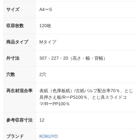
サイズ
A4ーS
収容枚数
120枚
商品タイプ
Mタイプ
外寸法
307・227・20（高さ・幅・背幅）
穴数
2穴
再生材混合率
表紙（色厚板紙）/古紙パルプ配合率70％、とじ
具押さえ板/RーPS100％、とじ具スライドコ
マ/RーPP100％
参考収容寸法
12
ブランド
KOKUYO