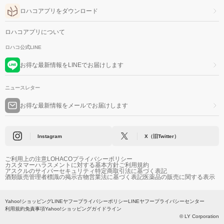
ロハコアプリをダウンロード
ロハコアプリについて
ロハコ公式LINE
お得な最新情報をLINEでお届けします
ニュースレター
お得な最新情報をメールでお届けします
Instagram
X（旧Twitter）
ご利用上の注意
LOHACOプライバシーポリシー
カスタマーハラスメントに対する基本方針
ご利用規約
アスクルのサイバーセキュリティ
特定商取引法に基づく表記
酒類販売管理者標識の掲示
古物営業法に基づく表記
医薬品の販売に関する表示
Yahoo!ショッピング
LINEヤフープライバシーポリシー
LINEヤフープライバシーセンター
利用規約
免責事項
Yahoo!ショッピングガイドライン
© LY Corporation