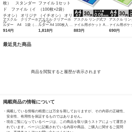
アスクル クリアーホ
アスクル クリアーホ
アスクル リング式フ
アスクル リン
ルダー A4 1袋（10
ルダー A4 100枚入 ス
ァイル用ポケット A4
ァイル用ポケッ
0枚） スタンダー
914
タンダード ファイル
1,818
タテ 30穴 厚さ0.08m
883
タテ 30穴 厚さ
690
円
円
円
円
ド ファイル（イチオ
1セット（100枚×2
m 1袋（100枚） オリ
m 1袋（100枚） 
シ） オリジナル
袋）（イチオシ） オ
ジナル
ジナル
最近見た商品
リジナル
商品を閲覧すると履歴が表示されます
掲載商品の情報について
・
掲載している情報の精度には万全を期しておりますが、その内容の正確性、
安全性、有用性を保証するものではありません。
・
現在ご覧になっているページは、この商品を取り扱うストアによって運営さ
れています。ページに記載されている内容や商品、ご購入に関するご質問