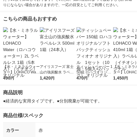
りにならない場合がありますので、一応の目安としてご利用ください。
こちらの商品もおすすめ
【水・ミネラルウォー
アイリスフーズ 富士
ティッシュペーパー 1
【水・ミネラ
ター】LOHACO Wate
山の強炭酸水 ラベル
50組 ロハコオリジナ
ター】LOHACO
r（ロハコウォータ
490
レス 500ml 1箱（24
1,420
ルソフトパックティッ
470
r 410ml 1箱
1,450
円
円
円
円
ー）2L ラベルレス 1
本入）
シュ フィオナ オリジ
入）ラベルレ
箱（5本入）（イチオ
ナル 1セット（10
オシ） オリジ
商品説明
シ） オリジナル
個：5個入×2パック）
オリジナル
●経済的な実用タイプです。●分別廃棄が可能です。
商品仕様/スペック
カラー
赤