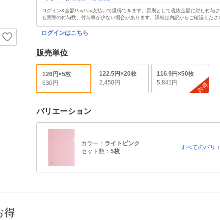
ログイン&全額PayPay支払いで獲得できます。原則として税抜金額に対し付与
も実際の付与数、付与率が少ない場合があります。詳細は内訳からご確認くださ
ログインはこちら
販売単位
122.5円×20枚
116.9円×50枚
126円×5枚
2,450円
5,841円
630円
お得
バリエーション
カラー：
ライトピンク
すべてのバリ
セット数：
5枚
お得