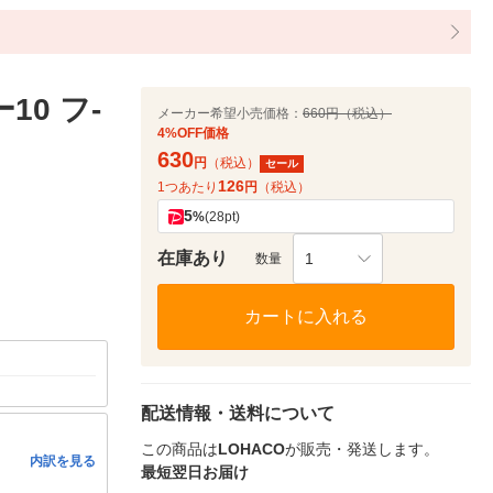
0 フ-
メーカー希望小売価格：
660円（税込）
4%OFF価格
630
円
（税込）
セール
126
1つあたり
円
（税込）
5
%
(28pt)
在庫あり
1
数量
カートに入れる
配送情報・送料について
この商品は
LOHACO
が販売・発送します。
内訳を見る
最短翌日お届け