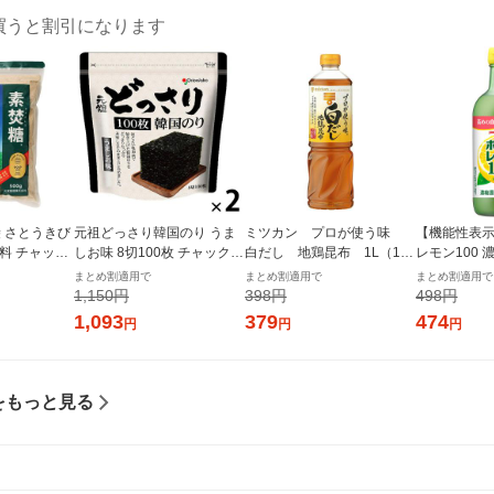
買うと割引になります
1袋 さとうきび
元祖どっさり韓国のり うま
ミツカン プロが使う味
【機能性表
料 チャック
しお味 8切100枚 チャック付
白だし 地鶏昆布 1L（100
レモン100
付き袋 大東製糖 砂糖
き 1セット（1個×2）オリオ
0ml） 1本
果汁100％ 4
まとめ割適用で
まとめ割適用で
まとめ割適用で
ンジャコー
ッカサッポ
1,150円
398円
498円
1,093
379
474
円
円
円
をもっと見る