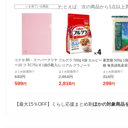
たとえば、次の商品から1点以上
いま見ている商品
コクヨ B5・スーパークリヤ
フルグラ 700g 4袋 カルビー
素焚糖 500g 
ー10 フ-TC751-6 1袋(5冊入)
シリアル グラノーラ
糖 奄美諸島産原
まとめ割適用で
まとめ割適用で
まとめ割適用で
630円
2,964円
314円
599
2,816
299
円
円
円
【最大15％OFF】くらし応援まとめ割
ほかの対象商品