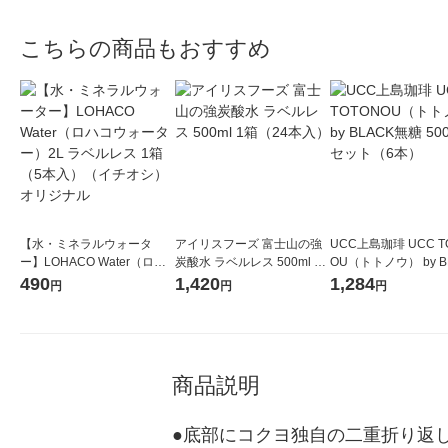
こちらの商品もおすすめ
【水・ミネラルウォータ
アイリスフーズ 富士山の強
UCC上島珈琲 UCC T
ー】LOHACO Water（ロハ
炭酸水 ラベルレス 500ml 1
OU（トトノウ） by B
コウォーター）2L ラベルレ
箱（24本入）
無糖 500ml 1セット
490
1,420
1,284
円
円
円
ス 1箱（5本入）（イチオ
シ） オリジナル
商品説明
●底部にコクヨ独自の二重折り返