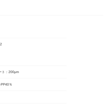
2
ート：200μm
PP40％