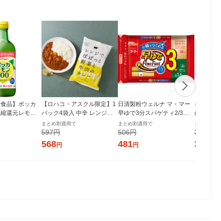
示食品】ポッカ
【ロハコ・アスクル限定】1
日清製粉ウェルナ マ・マー
キッコーマ
 濃縮還元レモン
パック4袋入 中辛 レンジで
早ゆで3分スパゲティ2/3サ
産米こだ
50ml 1個 ポ
ぱぱっと野菜と牛肉のカレ
イズ1.6mm チャック付結束
清酒 500
まとめ割適用で
まとめ割適用で
まとめ割適
ロ
ー 180g 1個 オリジナル レト
タイプ （400g） ×1個
使用 食
597円
506円
380円
ルト（イチオシ） オリジナ
568
481
361
円
円
円
ル