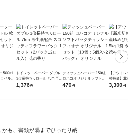
500ml
トイレットペーパー ダブル
ティッシュペーパー 150組
【アウトレット
 ラベルレ
3倍長持ち 6ロール 75m 再生
ロハコオリジナルソフトパ
替特価】北海道
本）天然水
紙配合 スコッティフラワー
ックティッシュ フィオナ オ
か 無洗米 5kg
1,376
470
3,300
円
円
円
パック 1セット（2パック12
リジナル 1セット（10個：
米 木徳神糧 オ
ロール入）花の香り
5個入×2パック） オリジナ
ル
しかも、書類が隅までぴったり納