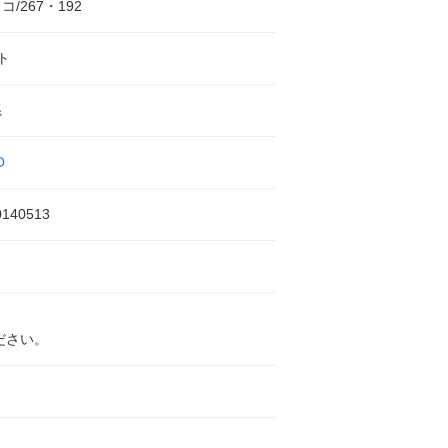
/267・192
ト
系
O
0140513
ださい。