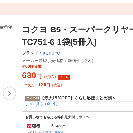
コクヨ B5・スーパークリヤー1
TC751-6 1袋(5冊入)
ブランド：
KOKUYO
メーカー希望小売価格：
660円（税込）
4%OFF価格
630
円
（税込）
セール
126
1つあたり
円
（税込）
【最大15％OFF】くらし応援まとめ割
まとめ割
すべて見る（全1件）
お買い物でもらえる特典
最大付与率16%
5
獲得
%
(28pt)
うち4.5%は
利用先・期間限定