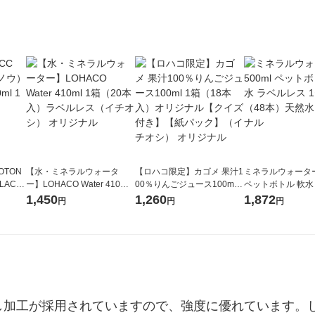
OTON
【水・ミネラルウォータ
【ロハコ限定】カゴメ 果汁1
ミネラルウォーター 
LACK
ー】LOHACO Water 410ml
00％りんごジュース100ml 1
ペットボトル 軟水
（6本）
1箱（20本入）ラベルレス
箱（18本入）オリジナル
ス 1セット（48
1,450
1,260
1,872
円
円
円
（イチオシ） オリジナル
【クイズ付き】【紙パッ
オリジナル
ク】（イチオシ） オリジナ
ル
し加工が採用されていますので、強度に優れています。