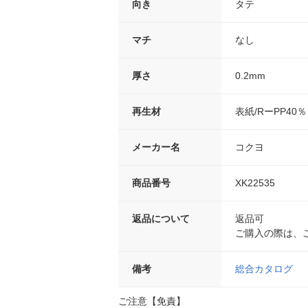
向き
タテ
マチ
なし
厚さ
0.2mm
再生材
表紙/RーPP40％
メーカー名
コクヨ
商品番号
XK22535
返品について
返品可
ご購入の際は、
備考
総合カタログ
ご注意【免責】