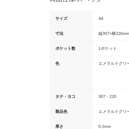
サイズ
A4
寸法
縦307×横220m
ポケット数
1ポケット
色
エメラルドグリ
タテ・ヨコ
307・220
製品色
エメラルドグリ
厚さ
0.2mm