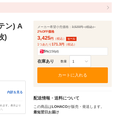
ン) A
メーカー希望小売価格：
3,520円（税込）
2%OFF価格
枚)
3,425
円
（税込）
セール
171.3
1つあたり
円
（税込）
5
%
(156pt)
在庫あり
1
数量
カートに入れる
内訳を見る
配送情報・送料について
されます。表示より
この商品は
LOHACO
が販売・発送します。
い。
最短翌日お届け