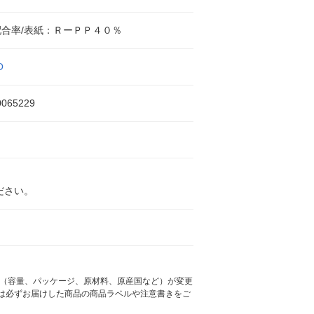
合率/表紙：ＲーＰＰ４０％
O
0065229
ださい。
様（容量、パッケージ、原材料、原産国など）が変更
は必ずお届けした商品の商品ラベルや注意書きをご