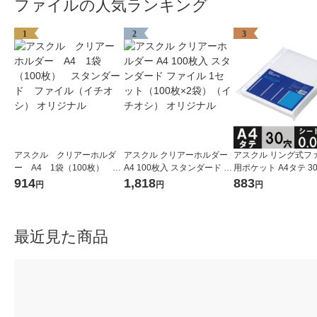
ファイルの人気ランキング
1
2
3
アスクル クリアーホルダ
アスクル クリアーホルダー
アスクル リング式フ
ー A4 1袋（100枚） ス
A4 100枚入 スタンダード フ
用ポケット A4タテ 3
タンダード ファイル（イ
ァイル 1セット（100枚×2
さ0.08mm 1袋（100枚
914
1,818
883
円
円
円
チオシ） オリジナル
袋）（イチオシ） オリジナ
リジナル
ル
最近見た商品