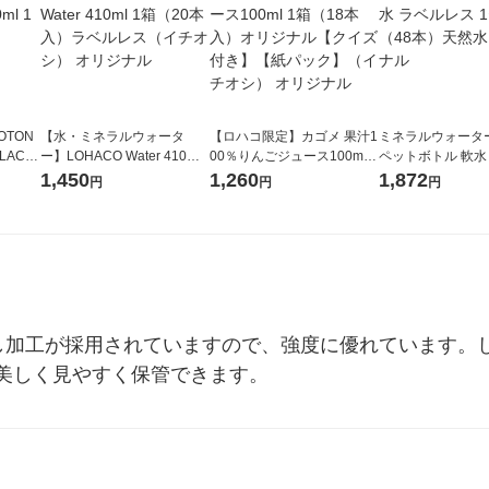
OTON
【水・ミネラルウォータ
【ロハコ限定】カゴメ 果汁1
ミネラルウォーター 
LACK
ー】LOHACO Water 410ml
00％りんごジュース100ml 1
ペットボトル 軟水
（6本）
1箱（20本入）ラベルレス
箱（18本入）オリジナル
ス 1セット（48
1,450
1,260
1,872
円
円
円
（イチオシ） オリジナル
【クイズ付き】【紙パッ
オリジナル
ク】（イチオシ） オリジナ
ル
し加工が採用されていますので、強度に優れています。
美しく見やすく保管できます。