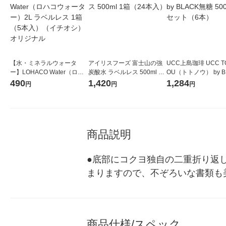
【水・ミネラルウォータ
アイリスフーズ 富士山の強
UCC上島珈琲 UCC T
ー】LOHACO Water（ロハ
炭酸水 ラベルレス 500ml 1
OU（トトノウ） by B
コウォーター）2L ラベルレ
箱（24本入）
無糖 500ml 1セット
490
1,420
1,284
円
円
円
ス 1箱（5本入）（イチオ
シ） オリジナル
商品説明
●底部にコクヨ独自の二重折り返
まりますので、不ぞろいな書類も
商品仕様/スペック