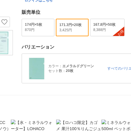
ログインはこちら
販売単位
174円×5枚
167.8円×50枚
171.3円×20枚
870円
8,388円
3,425円
お得
バリエーション
カラー：
エメラルドグリーン
すべてのバリ
セット数：
20枚