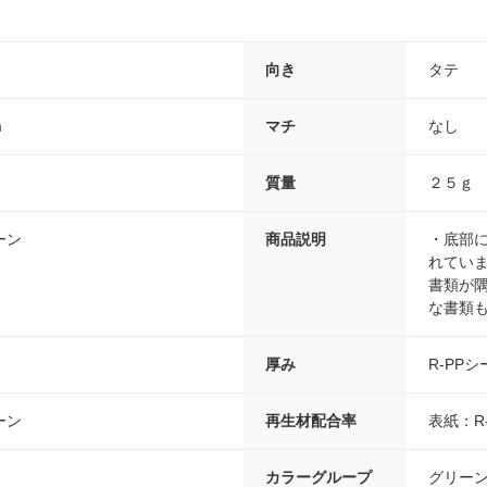
向き
タテ
m
マチ
なし
質量
２５ｇ
ーン
商品説明
・底部
れてい
書類が
な書類
厚み
R-PPシ
ーン
再生材配合率
表紙：R-
カラーグループ
グリー