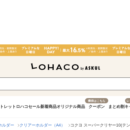
獲得はこちら
レ
トレット
ロハコセール
新着商品
オリジナル商品
クーポン
まとめ割
キ
ホルダー
クリアーホルダー（A4）
コクヨ スーパークリヤー10(テン) A