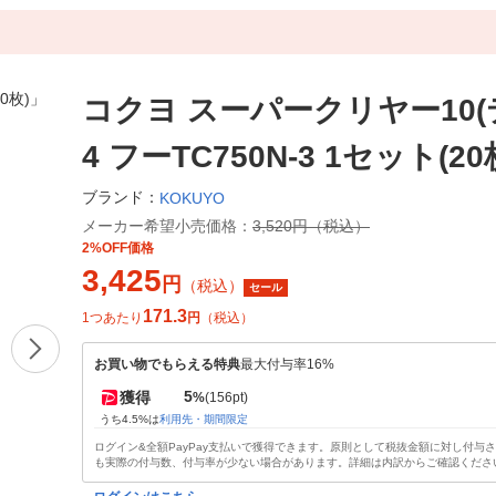
コクヨ スーパークリヤー10(テ
4 フーTC750N-3 1セット(20
ブランド：
KOKUYO
メーカー希望小売価格：
3,520円（税込）
2%OFF価格
3,425
円
（税込）
セール
171.3
1つあたり
円
（税込）
お買い物でもらえる特典
最大付与率16%
5
獲得
%
(156pt)
うち4.5%は
利用先・期間限定
ログイン&全額PayPay支払いで獲得できます。原則として税抜金額に対し付与
も実際の付与数、付与率が少ない場合があります。詳細は内訳からご確認くださ