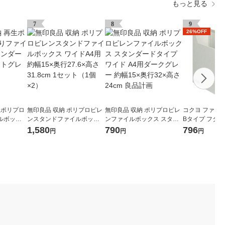
もっと見る
7
8
9
26%OFF
生ポリプロ
無印良品 収納 ポリプロピレ
無印良品 収納 ポリプロピレ
コクヨ ファイル
ルボック
ンスタンドファイルボック
ンファイルボックス スタン
Bタイプ フタ付
イプ ホワ
ス ワイドA4用 約幅15×奥行
ダードタイプワイド A4用ダ
102mm グレー 
1,580
790
796
円
円
円
画
27.6×高さ31.8cm 1セット
ークグレー 約幅15×奥行32×
（1個×2）
高さ24cm 良品計画