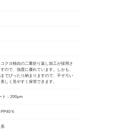
にコクヨ独自の二重折り返し加工が採用さ
ますので、強度に優れています。しかも、
隅までぴったり納まりますので、不ぞろい
も美しく見やすく保管できます。
ート：200μm
PP40％
ン系