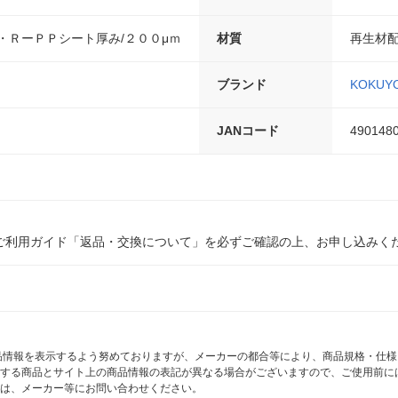
・ＲーＰＰシート厚み/２００μｍ
材質
再生材配
ブランド
KOKUY
JANコード
490148
ご利用ガイド「返品・交換について」を必ずご確認の上、お申し込みく
商品情報を表示するよう努めておりますが、メーカーの都合等により、商品規格・仕
する商品とサイト上の商品情報の表記が異なる場合がございますので、ご使用前に
は、メーカー等にお問い合わせください。