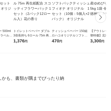
500ml
トイレットペーパー ダブル
ティッシュペーパー 150組
【アウトレット
 ラベルレ
3倍長持ち 6ロール 75m 再生
ロハコオリジナルソフトパ
替特価】北海道
本）天然水
紙配合 スコッティフラワー
ックティッシュ フィオナ オ
か 無洗米 5kg
1,376
470
3,300
円
円
円
パック 1セット（2パック12
リジナル 1セット（10個：
米 木徳神糧 オ
ロール入）花の香り
5個入×2パック） オリジナ
ル
しかも、書類が隅までぴったり納