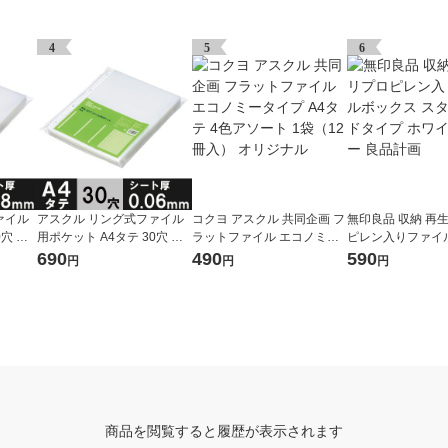
4
5
6
ァイル
アスクル リング式ファイル
コクヨ アスクル 共同企画 フ
無印良品 収納 再
0穴 厚
用ポケット A4タテ 30穴 厚
ラットファイル エコノミー
ピレン入りファイ
） オ
さ0.06mm 1袋（100枚） オ
タイプ A4タテ 4色アソート
ス スタンダードタ
690
490
590
円
円
円
リジナル
1袋（12冊入） オリジナル
イトグレー 良品計
商品を閲覧すると履歴が表示されます