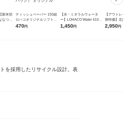
【新米切
ティッシュペーパー 150組
【水・ミネラルウォータ
【アウトレット
ななつぼ
ロハコオリジナルソフトパ
ー】LOHACO Water 410ml
替特価】北海道
袋 令和7年産
ックティッシュ フィオナ オ
1箱（20本入）ラベルレス
し 精白米 5kg
470
1,450
2,950
円
円
円
ジナル
リジナル 1セット（10個：
（イチオシ） オリジナル
米 木徳神糧 オ
5個入×2パック） オリジナ
ル
ットを採用したリサイクル設計。表