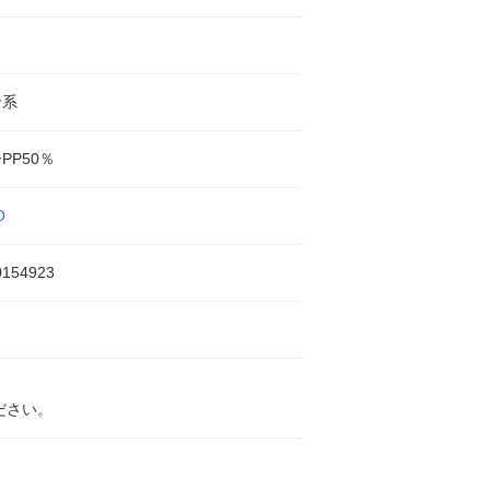
ン系
PP50％
O
0154923
ださい。