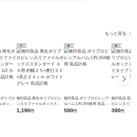
もっと見る
7
8
9
生ポリプロ
無印良品 再生ポリプロピレ
無印良品 ポリプロピレンア
無印良品 収納
ルボック
ン入りファイルボックスス
ルバム L判 264枚用 良品計
ピレン入りファ
イプ ワイ
タンダード Ａ４用 約幅２５
画
ス スタンダード
1,190
590
390
円
円
円
レー 良品
×奥行３２×高さ２４ｃｍ ホ
ホワイトグレー
ワイトグレー 良品計画