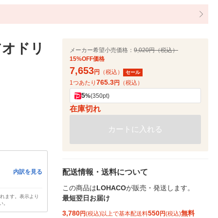
アオドリ
メーカー希望小売価格：
9,020円（税込）
15%OFF価格
7,653
円
（税込）
セール
765.3
1つあたり
円
（税込）
5
%
(350pt)
在庫切れ
カートに入れる
配送情報・送料について
内訳を見る
この商品は
LOHACO
が販売・発送します。
されます。表示より
最短翌日お届け
い。
3,780
550
無料
円
(税込)以上で基本配送料
円
(税込)