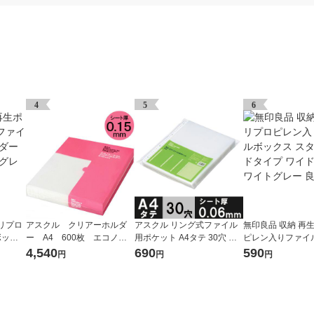
4
5
6
リプロ
アスクル クリアーホルダ
アスクル リング式ファイル
無印良品 収納 再
ボック
ー A4 600枚 エコノミ
用ポケット A4タテ 30穴 厚
ピレン入りファイ
 ホワ
ースリム ファイル オリジ
さ0.06mm 1袋（100枚） オ
ス スタンダードタ
4,540
690
590
円
円
円
ナル
リジナル
ド 1/2 ホワイトグ
計画