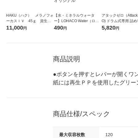
HAKU（ハク） メラノフォ
【水・ミネラルウォータ
アタックゼロ（Attack
ーカスＩＶ 45ｇ 資生
ー】LOHACO Water（ロハ
O) ドラム式専用 詰め
堂 おまけ付き
コウォーター）2L ラベルレ
ガジャンボ 2300g 1
11,000
490
5,820
円
円
円
ス 1箱（5本入）（イチオ
（2個入) 洗濯洗剤 花
シ） オリジナル
商品説明
●ボタンを押すとレバーが開くワ
紙には再生ＰＰを使用したグリー
商品仕様/スペック
最大収容枚数
120