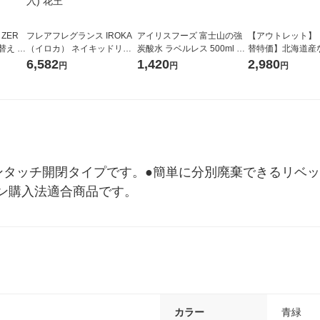
 ZER
フレアフレグランス IROKA
アイリスフーズ 富士山の強
【アウトレット】
替え メ
（イロカ） ネイキッドリリ
炭酸水 ラベルレス 500ml 1
替特価】北海道産
セット
ーの香り 柔軟剤 詰め替え 超
箱（24本入）
し 無洗米 5kg 1
6,582
1,420
2,980
円
円
円
王
特大 1200ml 1セット（5個
米 木徳神糧 オリ
入) 花王
ンタッチ開閉タイプです。●簡単に分別廃棄できるリベ
ン購入法適合商品です。
カラー
青緑