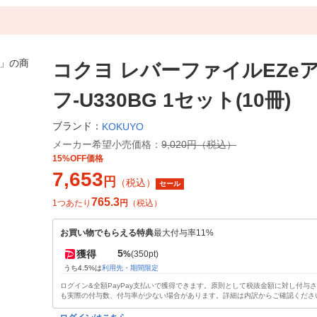
コクヨ レバーファイルEZe
フ-U330BG 1セット(10冊)
ブランド：
KOKUYO
メーカー希望小売価格：
9,020円（税込）
15%OFF価格
7,653
円
（税込）
セール
765.3
1つあたり
円
（税込）
お買い物でもらえる特典
最大付与率11%
5
獲得
%
(350pt)
うち4.5%は
利用先・期間限定
ログイン&全額PayPay支払いで獲得できます。原則として税抜金額に対し付与
も実際の付与数、付与率が少ない場合があります。詳細は内訳からご確認くださ