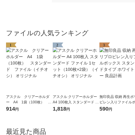
ファイルの人気ランキング
1
2
3
アスクル クリアーホルダ
アスクル クリアーホルダー
無印良品 収納 再生ポ
ー A4 1袋（100枚） ス
A4 100枚入 スタンダード フ
ピレン入りファイル
タンダード ファイル（イ
ァイル 1セット（100枚×2
ス スタンダードタイプ
914
1,818
590
円
円
円
チオシ） オリジナル
袋）（イチオシ） オリジナ
イトグレー 良品計画
ル
最近見た商品